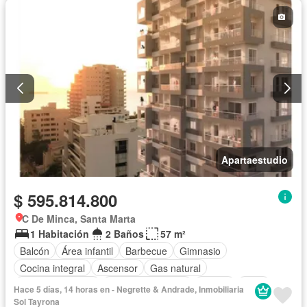
Seguridad privada
Piscina
Agua
Apartaestudio
$ 595.814.800
C De Minca, Santa Marta
1 Habitación
2 Baños
57 m²
Balcón
Área infantil
Barbecue
Gimnasio
Cocina integral
Ascensor
Gas natural
Vista panorámica
Seguridad privada
Piscina
Agua
Hace 5 días, 14 horas en - Negrette & Andrade, Inmobiliaria
Sol Tayrona