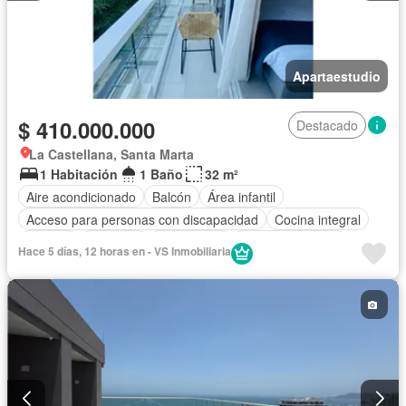
Apartaestudio
$ 410.000.000
Destacado
La Castellana, Santa Marta
1 Habitación
1 Baño
32 m²
Aire acondicionado
Balcón
Área infantil
Acceso para personas con discapacidad
Cocina integral
Internet
Ascensor
Gas natural
Vista panorámica
Hace 5 días, 12 horas en - VS Inmobiliaria
Seguridad privada
Piscina
Agua