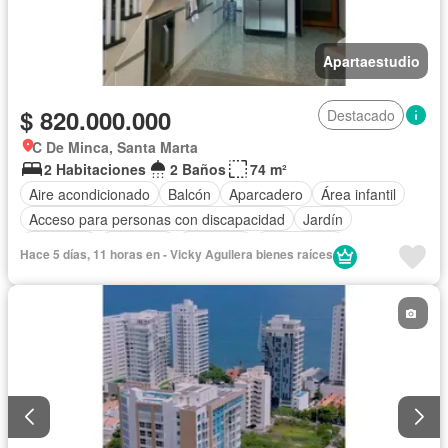
Apartaestudio
$ 820.000.000
Destacado
C De Minca, Santa Marta
2 Habitaciones
2 Baños
74 m²
Aire acondicionado
Balcón
Aparcadero
Área infantil
Acceso para personas con discapacidad
Jardín
Barbecue
Gimnasio
Ascensor
Gas natural
Hace 5 días, 11 horas en - Vicky Aguilera bienes raíces
Vista panorámica
Seguridad privada
Piscina
Agua