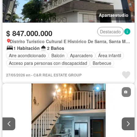
Apartaestudio
$ 847.000.000
Destacado
Distrito Turístico Cultural E Histórico De Santa, Santa Marta
1 Habitación
2 Baños
Aire acondicionado
Balcón
Aparcadero
Área infantil
Acceso para personas con discapacidad
Barbecue
Gimnasio
Cocina integral
Ascensor
Gas natural
27/05/2026 en - C&R REAL ESTATE GROUP
Vista panorámica
Seguridad privada
Piscina