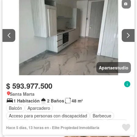
Apartaestudio
$ 593.977.500
Santa Marta
1 Habitación
2 Baños
48 m²
Balcón
Aparcadero
Acceso para personas con discapacidad
Barbecue
Gimnasio
Cocina integral
Internet
Jacuzzi
Ascensor
Hace 5 días, 13 horas en - Elite Propiedad Inmobiliaria
Gas natural
Vista panorámica
Sauna