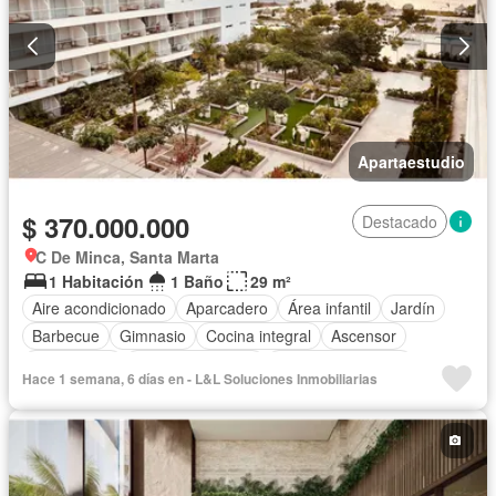
Apartaestudio
$ 370.000.000
Destacado
C De Minca, Santa Marta
1 Habitación
1 Baño
29 m²
Aire acondicionado
Aparcadero
Área infantil
Jardín
Barbecue
Gimnasio
Cocina integral
Ascensor
Gas natural
Vista panorámica
Seguridad privada
Hace 1 semana, 6 días en - L&L Soluciones Inmobiliarias
Piscina
Agua