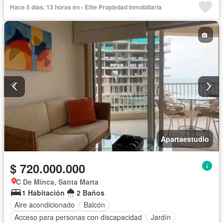
Barbecue
Gimnasio
Cocina integral
Internet
Jacuzzi
Hace 5 días, 13 horas en - Elite Propiedad Inmobiliaria
Ascensor
Gas natural
Vista panorámica
Sauna
Seguridad privada
Piscina
Agua
Apartaestudio
$ 720.000.000
C De Minca, Santa Marta
1 Habitación
2 Baños
Aire acondicionado
Balcón
Acceso para personas con discapacidad
Jardín