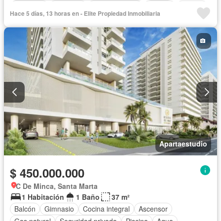
Barbecue
Gimnasio
Cocina integral
Internet
Jacuzzi
Hace 5 días, 13 horas en - Elite Propiedad Inmobiliaria
Ascensor
Gas natural
Vista panorámica
Sauna
Seguridad privada
Piscina
Agua
Apartaestudio
$ 450.000.000
C De Minca, Santa Marta
1 Habitación
1 Baño
37 m²
Balcón
Gimnasio
Cocina integral
Ascensor