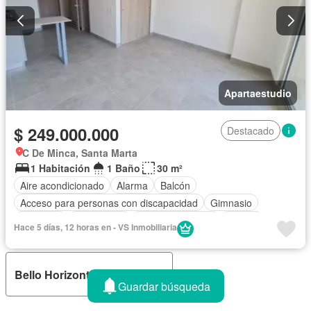
Apartaestudio
$ 249.000.000
Destacado
C De Minca, Santa Marta
1 Habitación
1 Baño
30 m²
Aire acondicionado
Alarma
Balcón
Acceso para personas con discapacidad
Gimnasio
Ascensor
Gas natural
Vista panorámica
Piscina
Hace 5 días, 12 horas en - VS Inmobiliaria
Agua
Bello Horizonte, Santa Marta
Guardar búsqueda