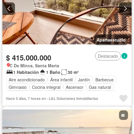
Apartaestudio
$ 415.000.000
Destacado
C De Minca, Santa Marta
1 Habitación
1 Baño
30 m²
Aire acondicionado
Área infantil
Jardín
Barbecue
Gimnasio
Cocina integral
Ascensor
Gas natural
Vista panorámica
Seguridad privada
Piscina
Agua
Hace 5 días, 7 horas en - L&L Soluciones Inmobiliarias