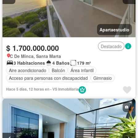
Apartaestudio
$ 1.700.000.000
Destacado
C De Minca, Santa Marta
3 Habitaciones
4 Baños
179 m²
Aire acondicionado
Balcón
Área infantil
Acceso para personas con discapacidad
Gimnasio
Cocina integral
Internet
Jacuzzi
Ascensor
Hace 5 días, 12 horas en - VS Inmobiliaria
Gas natural
Vista panorámica
Sauna
Seguridad privada
Piscina
Agua