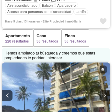
Aire acondicionado
Balcón
Aparcadero
Acceso para personas con discapacidad
Jardín
Gimnasio
Cocina integral
Internet
Jacuzzi
Ascensor
Hace 5 días, 13 horas en - Elite Propiedad Inmobiliaria
Gas natural
Vista panorámica
Sauna
Seguridad privada
Piscina
Agua
Patio
Apartamento
Casa
Finca
228 resultados
38 resultados
38 resultados
Hemos ampliado tu búsqueda y creemos que estas
propiedades te podrían interesar