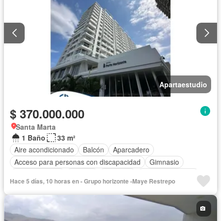
Apartaestudio
$ 370.000.000
Santa Marta
1 Baño
33 m²
Aire acondicionado
Balcón
Aparcadero
Acceso para personas con discapacidad
Gimnasio
Cocina integral
Internet
Ascensor
Vista panorámica
Hace 5 días, 10 horas en - Grupo horizonte -Maye Restrepo
Sauna
Seguridad privada
Piscina
Agua