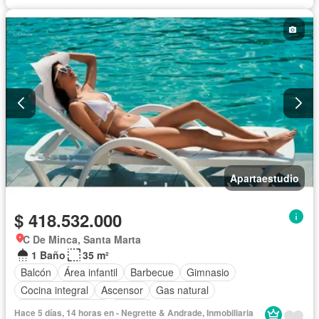
Apartaestudio
$ 418.532.000
C De Minca, Santa Marta
1 Baño
35 m²
Balcón
Área infantil
Barbecue
Gimnasio
Cocina integral
Ascensor
Gas natural
Seguridad privada
Piscina
Hace 5 días, 14 horas en - Negrette & Andrade, Inmobiliaria