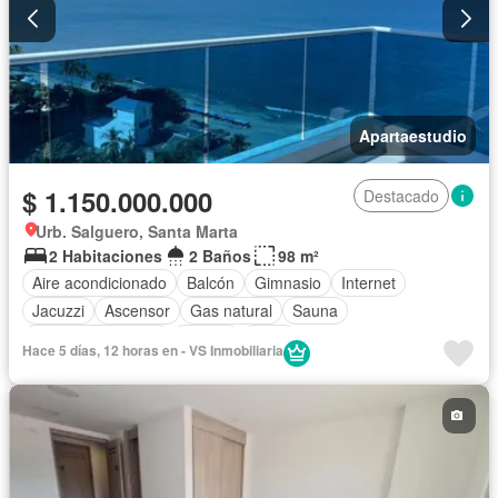
Apartaestudio
$ 1.150.000.000
Destacado
Urb. Salguero, Santa Marta
2 Habitaciones
2 Baños
98 m²
Aire acondicionado
Balcón
Gimnasio
Internet
Jacuzzi
Ascensor
Gas natural
Sauna
Seguridad privada
Piscina
Agua
Hace 5 días, 12 horas en - VS Inmobiliaria