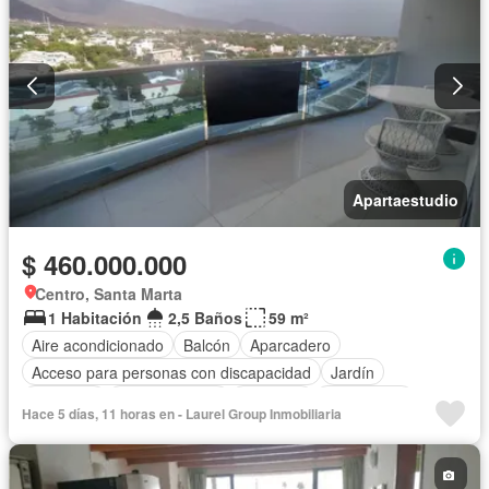
Apartaestudio
$ 460.000.000
Centro, Santa Marta
1 Habitación
2,5 Baños
59 m²
Aire acondicionado
Balcón
Aparcadero
Acceso para personas con discapacidad
Jardín
Gimnasio
Cocina integral
Ascensor
Gas natural
Hace 5 días, 11 horas en - Laurel Group Inmobiliaria
Vista panorámica
Seguridad privada
Piscina
Agua