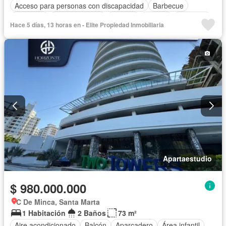
Acceso para personas con discapacidad
Barbecue
Gimnasio
Cocina integral
Internet
Jacuzzi
Ascensor
Hace 5 días, 13 horas en - Elite Propiedad Inmobiliaria
Gas natural
Vista panorámica
Sauna
Seguridad privada
Piscina
Agua
Apartaestudio
$ 980.000.000
C De Minca, Santa Marta
1 Habitación
2 Baños
73 m²
Aire acondicionado
Balcón
Aparcadero
Área infantil