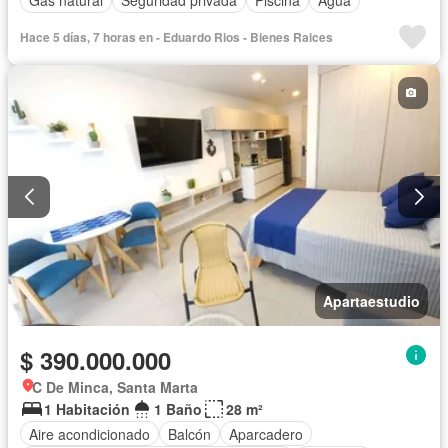
Gas natural
Seguridad privada
Piscina
Agua
Hace 5 días, 7 horas en - Eduardo Rios - Bienes Raices
Apartaestudio
$ 390.000.000
C De Minca, Santa Marta
1 Habitación
1 Baño
28 m²
Aire acondicionado
Balcón
Aparcadero