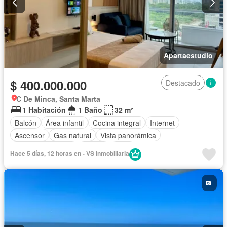
Apartaestudio
$ 400.000.000
Destacado
C De Minca, Santa Marta
1 Habitación
1 Baño
32 m²
Balcón
Área infantil
Cocina integral
Internet
Ascensor
Gas natural
Vista panorámica
Seguridad privada
Piscina
Agua
Hace 5 días, 12 horas en - VS Inmobiliaria