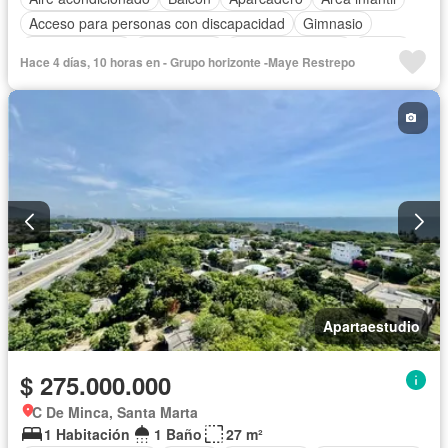
Acceso para personas con discapacidad
Gimnasio
Cocina integral
Gas natural
Vista panorámica
Sauna
Hace 4 días, 10 horas en - Grupo horizonte -Maye Restrepo
Seguridad privada
Piscina
Agua
Apartaestudio
$ 275.000.000
C De Minca, Santa Marta
1 Habitación
1 Baño
27 m²