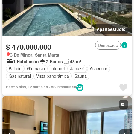
Apartaestudio
$ 470.000.000
Destacado
C De Minca, Santa Marta
1 Habitación
2 Baños
43 m²
Balcón
Gimnasio
Internet
Jacuzzi
Ascensor
Gas natural
Vista panorámica
Sauna
Seguridad privada
Piscina
Agua
Hace 5 días, 12 horas en - VS Inmobiliaria