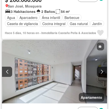
San José, Mosquera
3 Habitaciones
2 Baños
54 m²
Agua
Aparcadero
Área infantil
Barbecue
Caseta de vigilancia
Cocina integral
Gas natural
Jardín
Seguridad privada
Tanque de agua
Vista panorámica
Hace 5 días, 10 horas en - Inmobiliaria Castaño Peña & Asociados
Apartamento