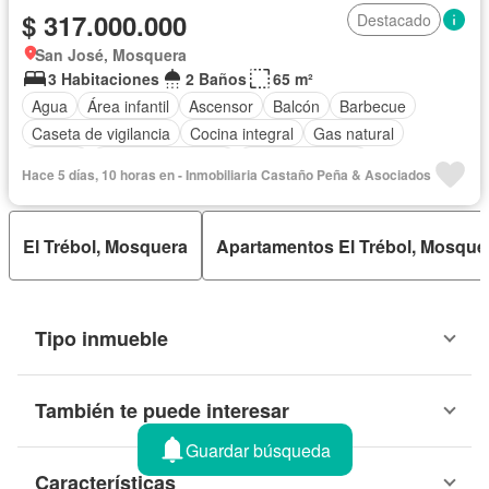
$ 317.000.000
Destacado
San José, Mosquera
3 Habitaciones
2 Baños
65 m²
Agua
Área infantil
Ascensor
Balcón
Barbecue
Caseta de vigilancia
Cocina integral
Gas natural
Piscina
Seguridad privada
Tanque de agua
Hace 5 días, 10 horas en - Inmobiliaria Castaño Peña & Asociados
Vista panorámica
El Trébol, Mosquera
Apartamentos El Trébol, Mosque
Tipo inmueble
También te puede interesar
Guardar búsqueda
Características