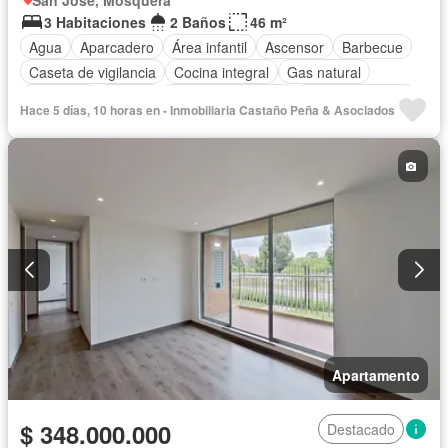
San José, Mosquera
3 Habitaciones
2 Baños
46 m²
Agua
Aparcadero
Área infantil
Ascensor
Barbecue
Caseta de vigilancia
Cocina integral
Gas natural
Gimnasio
Piscina
Seguridad privada
Tanque de agua
Hace 5 días, 10 horas en - Inmobiliaria Castaño Peña & Asociados
Vista panorámica
Apartamento
$ 348.000.000
Destacado