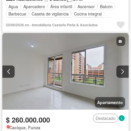
Agua
Aparcadero
Área infantil
Ascensor
Balcón
Barbecue
Caseta de vigilancia
Cocina integral
Gas natural
Gimnasio
Piscina
Seguridad privada
25/06/2026 en - Inmobiliaria Castaño Peña & Asociados
Tanque de agua
Vista panorámica
Apartamento
$ 260.000.000
Destacado
Cacique, Funza