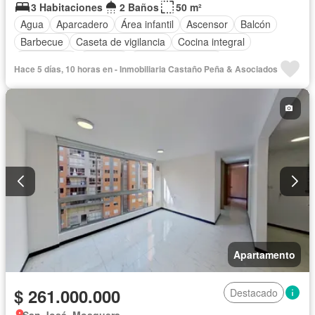
3 Habitaciones
2 Baños
50 m²
Agua
Aparcadero
Área infantil
Ascensor
Balcón
Barbecue
Caseta de vigilancia
Cocina integral
Gas natural
Vigilante
Seguridad privada
Hace 5 días, 10 horas en - Inmobiliaria Castaño Peña & Asociados
Tanque de agua
Terraza
Apartamento
$ 261.000.000
Destacado