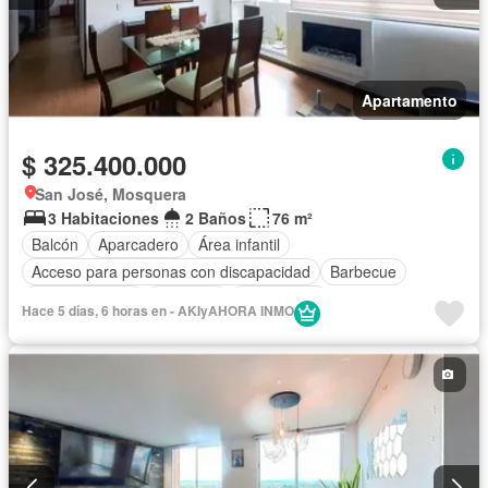
Apartamento
$ 325.400.000
San José, Mosquera
3 Habitaciones
2 Baños
76 m²
Balcón
Aparcadero
Área infantil
Acceso para personas con discapacidad
Barbecue
Cocina integral
Ascensor
Gas natural
Hace 5 días, 6 horas en - AKIyAHORA INMO
Seguridad privada
Agua