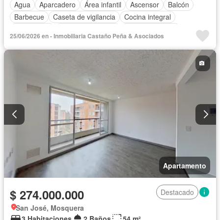
Agua
Aparcadero
Área infantil
Ascensor
Balcón
Barbecue
Caseta de vigilancia
Cocina integral
Gas natural
Seguridad privada
Tanque de agua
25/06/2026 en - Inmobiliaria Castaño Peña & Asociados
Vista panorámica
Apartamento
$ 274.000.000
Destacado
San José, Mosquera
3 Habitaciones
2 Baños
54 m²