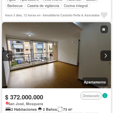
Barbecue
Caseta de vigilancia
Cocina integral
Gas natural
Gimnasio
Seguridad privada
Hace 2 días, 12 horas en - Inmobiliaria Castaño Peña & Asociados
Tanque de agua
Vista panorámica
Apartamento
$ 372.000.000
Destacado
San José, Mosquera
2 Habitaciones
2 Baños
73 m²