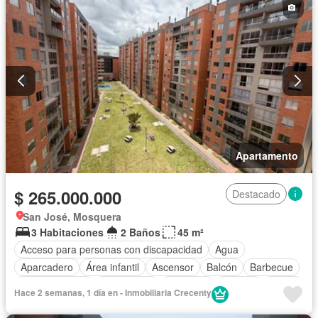
Apartamento
$ 265.000.000
Destacado
San José, Mosquera
3 Habitaciones
2 Baños
45 m²
Acceso para personas con discapacidad
Agua
Aparcadero
Área infantil
Ascensor
Balcón
Barbecue
Cocina integral
Gas natural
Gimnasio
Internet
Jardín
Hace 2 semanas, 1 día en - Inmobiliaria Crecenty
Piscina
Sauna
Seguridad privada
Tanque de agua