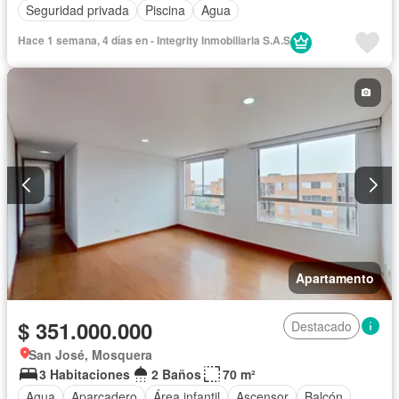
Seguridad privada
Piscina
Agua
Hace 1 semana, 4 días en - Integrity Inmobiliaria S.A.S
Apartamento
$ 351.000.000
Destacado
San José, Mosquera
3 Habitaciones
2 Baños
70 m²
Agua
Aparcadero
Área infantil
Ascensor
Balcón