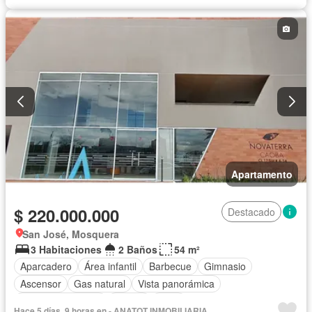
Apartamento
$ 220.000.000
Destacado
San José, Mosquera
3 Habitaciones
2 Baños
54 m²
Aparcadero
Área infantil
Barbecue
Gimnasio
Ascensor
Gas natural
Vista panorámica
Seguridad privada
Piscina
Agua
Hace 5 días, 9 horas en - ANATOT INMOBILIARIA