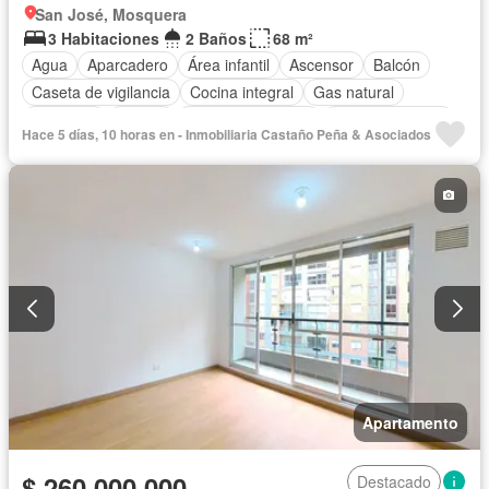
San José, Mosquera
3 Habitaciones
2 Baños
68 m²
Agua
Aparcadero
Área infantil
Ascensor
Balcón
Caseta de vigilancia
Cocina integral
Gas natural
Gimnasio
Piscina
Seguridad privada
Tanque de agua
Hace 5 días, 10 horas en - Inmobiliaria Castaño Peña & Asociados
Vista panorámica
Apartamento
$ 260.000.000
Destacado