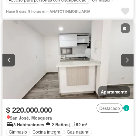
Cocina integral
Ascensor
Gas natural
Hace 5 días, 9 horas en - ANATOT INMOBILIARIA
Vista panorámica
Sauna
Seguridad privada
Piscina
Agua
Patio
Apartamento
$ 220.000.000
Destacado
San José, Mosquera
3 Habitaciones
2 Baños
52 m²
Gimnasio
Cocina integral
Gas natural