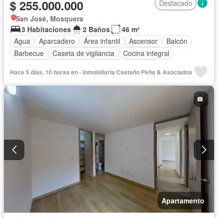
$ 255.000.000
Destacado
San José, Mosquera
3 Habitaciones
2 Baños
46 m²
Agua
Aparcadero
Área infantil
Ascensor
Balcón
Barbecue
Caseta de vigilancia
Cocina integral
Gas natural
Gimnasio
Piscina
Vigilante
Hace 5 días, 10 horas en - Inmobiliaria Castaño Peña & Asociados
Seguridad privada
Tanque de agua
Vista panorámica
Apartamento