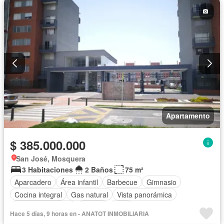
Wifi
Apartamento
$ 385.000.000
San José, Mosquera
3 Habitaciones
2 Baños
75 m²
Aparcadero
Área infantil
Barbecue
Gimnasio
Cocina integral
Gas natural
Vista panorámica
Seguridad privada
Piscina
Agua
Hace 5 días, 9 horas en - ANATOT INMOBILIARIA