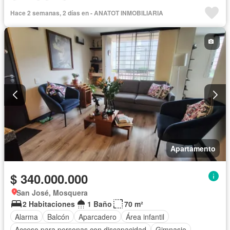
Piscina
Agua
Hace 2 semanas, 2 días en - ANATOT INMOBILIARIA
Apartamento
$ 340.000.000
San José, Mosquera
2 Habitaciones
1 Baño
70 m²
Alarma
Balcón
Aparcadero
Área infantil
Acceso para personas con discapacidad
Gimnasio