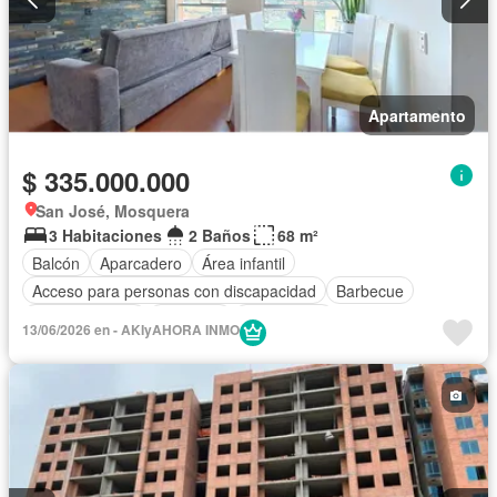
Apartamento
$ 335.000.000
San José, Mosquera
3 Habitaciones
2 Baños
68 m²
Balcón
Aparcadero
Área infantil
Acceso para personas con discapacidad
Barbecue
Cocina integral
Ascensor
Gas natural
13/06/2026 en - AKIyAHORA INMO
Seguridad privada
Piscina
Agua