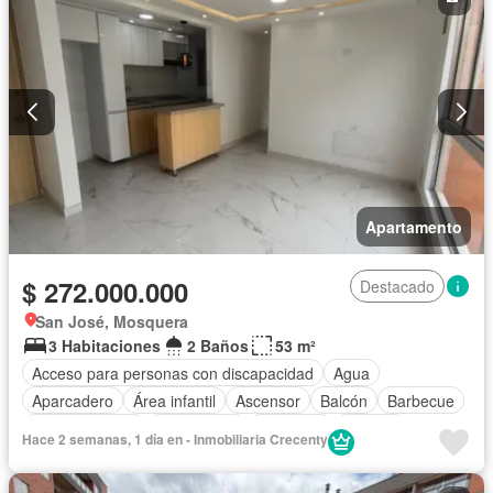
Apartamento
$ 272.000.000
Destacado
San José, Mosquera
3 Habitaciones
2 Baños
53 m²
Acceso para personas con discapacidad
Agua
Aparcadero
Área infantil
Ascensor
Balcón
Barbecue
Cocina integral
Gas natural
Gimnasio
Internet
Hace 2 semanas, 1 día en - Inmobiliaria Crecenty
Jacuzzi
Jardín
Piscina
Sauna
Seguridad privada
Tanque de agua
Vista panorámica
Wifi