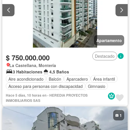
Apartamento
$ 750.000.000
Destacado
La Castellana, Montería
3 Habitaciones
4,5 Baños
Aire acondicionado
Balcón
Aparcadero
Área infantil
Acceso para personas con discapacidad
Gimnasio
Cocina integral
Ascensor
Gas natural
Hace 5 días, 10 horas en - HEREDIA PROYECTOS
Vista panorámica
Seguridad privada
Cuarto de servicio
INMOBILIARIOS SAS
Piscina
Agua
1