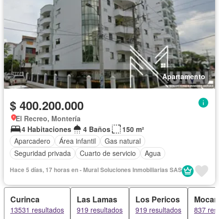
Apartamento
$ 400.200.000
El Recreo, Montería
4 Habitaciones
4 Baños
150 m²
Aparcadero
Área infantil
Gas natural
Seguridad privada
Cuarto de servicio
Agua
Hace 5 días, 17 horas en - Mural Soluciones Inmobiliarias SAS
Curinca
Las Lamas
Los Pericos
Mocari
13531 resultados
919 resultados
919 resultados
837 res