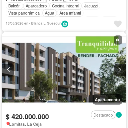
Balcón
Aparcadero
Cocina integral
Jacuzzi
Vista panorámica
Agua
Área infantil
Acceso para personas con discapacidad
Jardín
Piscina
13/06/2026 en - Blanca L. Suescún
Permite niños
Permite mascotas
Apartamento
$ 420.000.000
Destacado
Lomitas, La Ceja