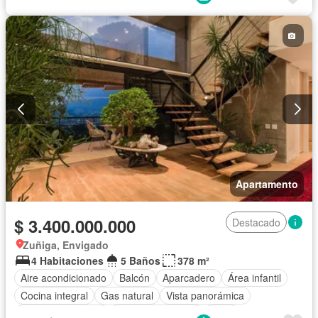
Apartamento
$ 3.400.000.000
Destacado
Zuñiga, Envigado
4 Habitaciones
5 Baños
378 m²
Aire acondicionado
Balcón
Aparcadero
Área infantil
Cocina integral
Gas natural
Vista panorámica
Seguridad privada
Cuarto de servicio
Agua