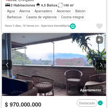
3 Habitaciones
4,5 Baños
140 m²
Agua
Alarma
Aparcadero
Ascensor
Balcón
Barbecue
Caseta de vigilancia
Cocina integral
Gas natural
Gimnasio
Internet
Jardín
Piscina
Hace 3 días, 16 horas en - Apertura Inmobiliaria
Vigilante
Sauna
Seguridad privada
Terraza
Vista panorámica
Wifi
Apartamento
$ 970.000.000
Destacado