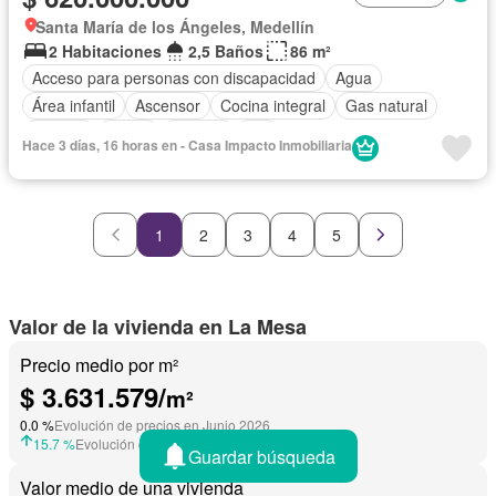
Santa María de los Ángeles, Medellín
2 Habitaciones
2,5 Baños
86 m²
Acceso para personas con discapacidad
Agua
Área infantil
Ascensor
Cocina integral
Gas natural
Internet
Jardín
Terraza
Wifi
Hace 3 días, 16 horas en - Casa Impacto Inmobiliaria
1
2
3
4
5
Valor de la vivienda en La Mesa
Precio medio por m²
$ 3.631.579/
m²
0.0 %
Evolución de precios en Junio 2026
15.7 %
Evolución de precios en Julio 2025
Guardar búsqueda
Valor medio de una vivienda