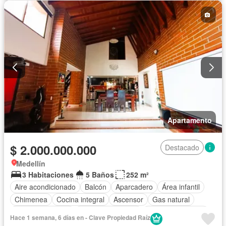
Apartamento
$ 2.000.000.000
Destacado
Medellín
3 Habitaciones
5 Baños
252 m²
Aire acondicionado
Balcón
Aparcadero
Área infantil
Chimenea
Cocina integral
Ascensor
Gas natural
Vista panorámica
Seguridad privada
Cuarto de servicio
Hace 1 semana, 6 días en - Clave Propiedad Raíz
Piscina