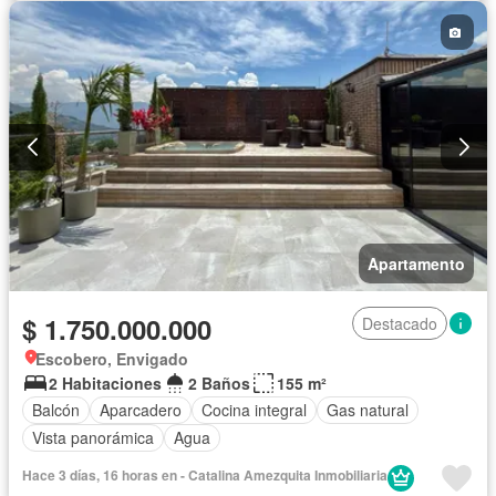
Apartamento
$ 1.750.000.000
Destacado
Escobero, Envigado
2 Habitaciones
2 Baños
155 m²
Balcón
Aparcadero
Cocina integral
Gas natural
Vista panorámica
Agua
Hace 3 días, 16 horas en - Catalina Amezquita Inmobiliaria