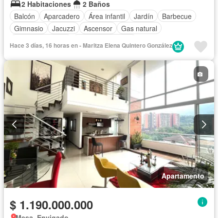
2 Habitaciones
2 Baños
Balcón
Aparcadero
Área infantil
Jardín
Barbecue
Gimnasio
Jacuzzi
Ascensor
Gas natural
Vista panorámica
Seguridad privada
Hace 3 días, 16 horas en - Maritza Elena Quintero González
Apartamento
$ 1.190.000.000
Mesa, Envigado