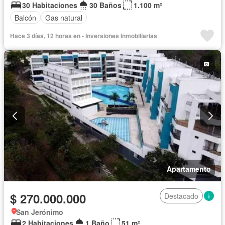
30 Habitaciones
30 Baños
1.100 m²
Balcón
Gas natural
Hace 3 días, 12 horas en - Inversiones Inmobiliarias
Apartamento
$ 270.000.000
Destacado
San Jerónimo
2 Habitaciones
1 Baño
51 m²