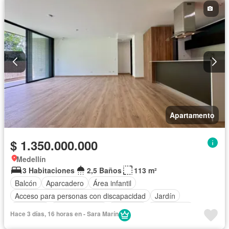
Apartamento
$ 1.350.000.000
Medellín
3 Habitaciones
2,5 Baños
113 m²
Balcón
Aparcadero
Área infantil
Acceso para personas con discapacidad
Jardín
Gimnasio
Cocina integral
Ascensor
Gas natural
Hace 3 días, 16 horas en - Sara Marín
Vista panorámica
Seguridad privada
Piscina
Agua