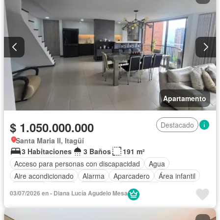
Apartamento
$ 1.050.000.000
Destacado
Santa Maria II, Itagüí
3 Habitaciones
3 Baños
191 m²
Acceso para personas con discapacidad
Agua
Aire acondicionado
Alarma
Aparcadero
Área infantil
Ascensor
Balcón
Barbecue
Calefacción
03/07/2026 en - Diana Lucía Agudelo Mesa
Cancha de tenis
Caseta de vigilancia
Chimenea
Cocina integral
Cuarto de servicio
Gas natural