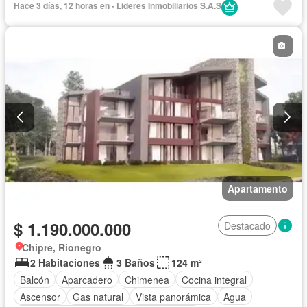
Hace 3 días, 12 horas en - Lideres Inmobiliarios S.A.S
Vista panorámica
Sauna
Seguridad privada
Cuarto de servicio
Piscina
Apartamento
$ 1.190.000.000
Destacado
Chipre, Rionegro
2 Habitaciones
3 Baños
124 m²
Balcón
Aparcadero
Chimenea
Cocina integral
Ascensor
Gas natural
Vista panorámica
Agua