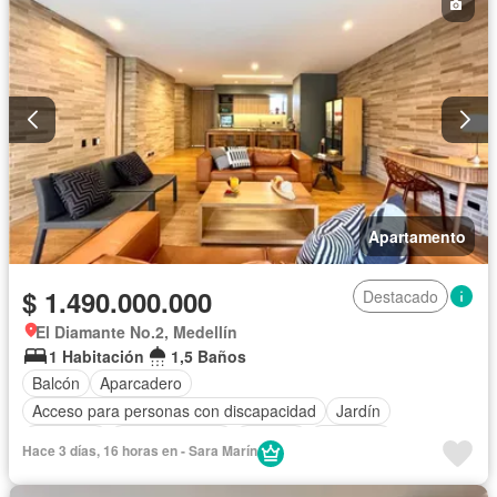
Gimnasio
Internet
Jacuzzi
Jardín
Piscina
Vigilante
Sauna
Seguridad privada
Tanque de agua
Terraza
Vista panorámica
Wifi
Apartamento
$ 1.490.000.000
Destacado
El Diamante No.2, Medellín
1 Habitación
1,5 Baños
Balcón
Aparcadero
Acceso para personas con discapacidad
Jardín
Gimnasio
Cocina integral
Internet
Ascensor
Hace 3 días, 16 horas en - Sara Marín
Gas natural
Vista panorámica
Seguridad privada
Agua