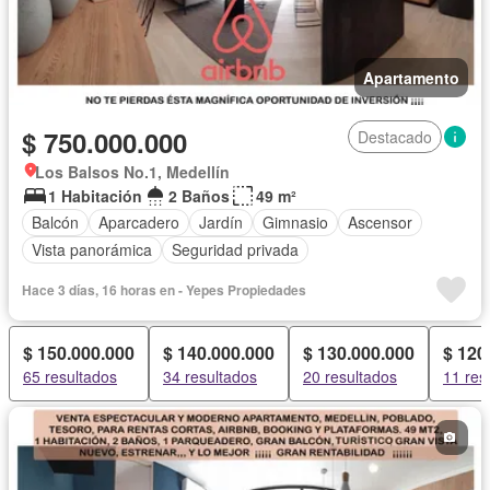
Apartamento
$ 750.000.000
Destacado
Los Balsos No.1, Medellín
1 Habitación
2 Baños
49 m²
Balcón
Aparcadero
Jardín
Gimnasio
Ascensor
Vista panorámica
Seguridad privada
Hace 3 días, 16 horas en - Yepes Propiedades
$ 150.000.000
$ 140.000.000
$ 130.000.000
$ 120
65 resultados
34 resultados
20 resultados
11 res