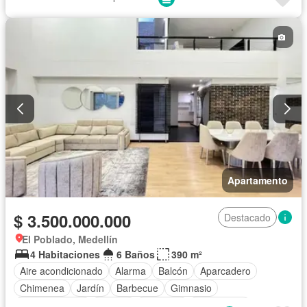
Seguridad privada
Cuarto de servicio
Agua
Apartamento
$ 3.500.000.000
Destacado
El Poblado, Medellín
4 Habitaciones
6 Baños
390 m²
Aire acondicionado
Alarma
Balcón
Aparcadero
Chimenea
Jardín
Barbecue
Gimnasio
Cocina integral
Jacuzzi
Ascensor
Gas natural