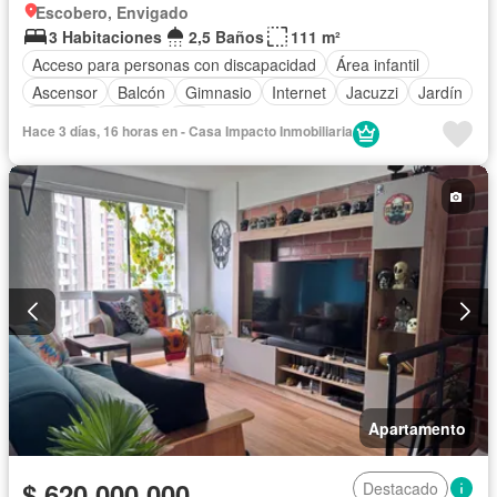
Escobero, Envigado
3 Habitaciones
2,5 Baños
111 m²
Acceso para personas con discapacidad
Área infantil
Ascensor
Balcón
Gimnasio
Internet
Jacuzzi
Jardín
Piscina
Terraza
Wifi
Hace 3 días, 16 horas en - Casa Impacto Inmobiliaria
Apartamento
$ 620.000.000
Destacado