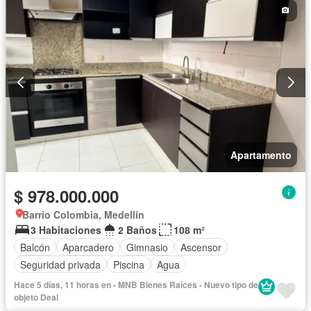
Apartamento
$ 978.000.000
Barrio Colombia, Medellín
3 Habitaciones
2 Baños
108 m²
Balcón
Aparcadero
Gimnasio
Ascensor
Seguridad privada
Piscina
Agua
Hace 5 días, 11 horas en - MNB Bienes Raíces - Nuevo tipo de
objeto Deal