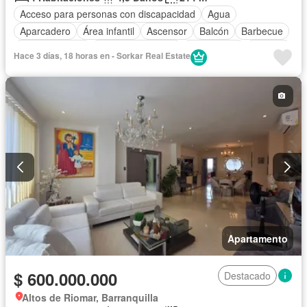
Acceso para personas con discapacidad
Agua
Aparcadero
Área infantil
Ascensor
Balcón
Barbecue
Cocina integral
Cuarto de servicio
Gas natural
Internet
Hace 3 días, 18 horas en - Sorkar Real Estate
Piscina
Seguridad privada
Tanque de agua
Vista panorámica
Apartamento
$ 600.000.000
Destacado
Altos de Riomar, Barranquilla