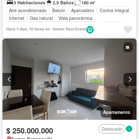
3 Habitaciones
2,5 Baños
180 m²
Aire acondicionado
Balcón
Aparcadero
Cocina integral
Internet
Gas natural
Vista panorámica
Cuarto de servicio
Agua
Tanque de agua
Ascensor
Hace 3 días, 18 horas en - Sorkar Real Estate
Apartamento
$ 250.000.000
Destacado
Riomar, Barranquilla