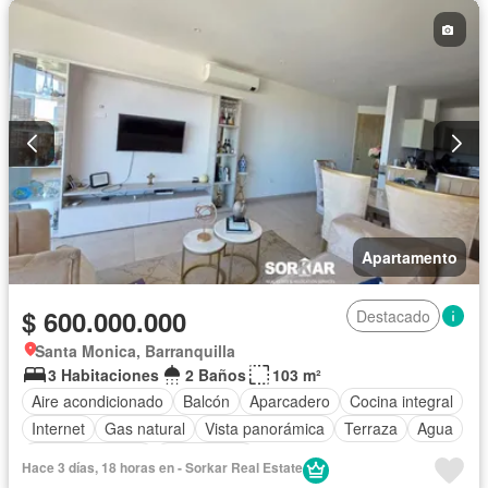
Apartamento
$ 600.000.000
Destacado
Santa Monica, Barranquilla
3 Habitaciones
2 Baños
103 m²
Aire acondicionado
Balcón
Aparcadero
Cocina integral
Internet
Gas natural
Vista panorámica
Terraza
Agua
Tanque de agua
Área infantil
Hace 3 días, 18 horas en - Sorkar Real Estate
Acceso para personas con discapacidad
Jardín