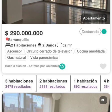
Apartamento
$ 290.000.000
Destacado
Barranquilla
2 Habitaciones
2 Baños
52 m²
Ascensor
Circuito cerrado de televisión
Cocina amoblada
Gas natural
Vista panorámica
Hace 3 días en - Activos por Colombia
3 habitaciones
2 habitaciones
1 habitación
4 ha
3478 resultados
2338 resultados
892 resultados
364 