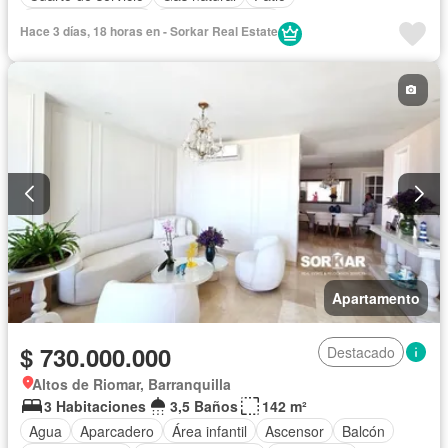
Seguridad privada
Vista panorámica
Hace 3 días, 18 horas en - Sorkar Real Estate
Apartamento
$ 730.000.000
Destacado
Altos de Riomar, Barranquilla
3 Habitaciones
3,5 Baños
142 m²
Agua
Aparcadero
Área infantil
Ascensor
Balcón