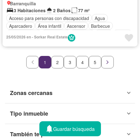
Barranquilla
3 Habitaciones
2 Baños
77 m²
Acceso para personas con discapacidad
Agua
Aparcadero
Área infantil
Ascensor
Barbecue
Cocina integral
Gas natural
Gimnasio
Jardín
Piscina
25/05/2026 en - Sorkar Real Estate
Seguridad privada
Tanque de agua
Vista panorámica
1
2
3
4
5
Zonas cercanas
Tipo inmueble
Guardar búsqueda
También te puede interesar