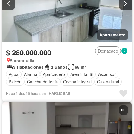
Apartamento
$ 280.000.000
Destacado
Barranquilla
3 Habitaciones
2 Baños
68 m²
Agua
Alarma
Aparcadero
Área infantil
Ascensor
Balcón
Cancha de tenis
Cocina integral
Gas natural
Gimnasio
Jardín
Piscina
Seguridad privada
Hace 1 día, 15 horas en - HARLIZ SAS
Vista panorámica