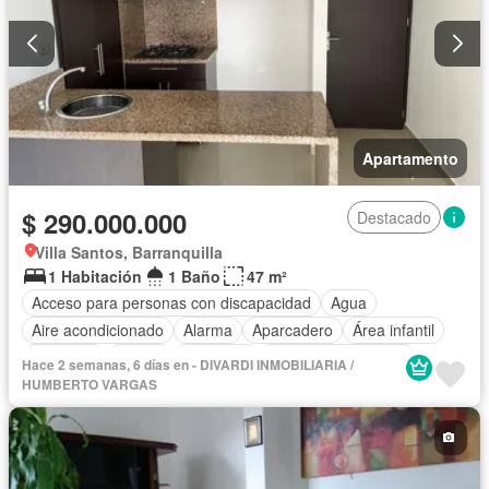
Apartamento
$ 290.000.000
Destacado
Villa Santos, Barranquilla
1 Habitación
1 Baño
47 m²
Acceso para personas con discapacidad
Agua
Aire acondicionado
Alarma
Aparcadero
Área infantil
Ascensor
Balcón
Barbecue
Caseta de vigilancia
Hace 2 semanas, 6 días en - DIVARDI INMOBILIARIA /
Cocina integral
Gas natural
Gimnasio
Internet
HUMBERTO VARGAS
Jacuzzi
Jardín
Patio
Piscina
Vigilante
Sauna
Seguridad privada
Tanque de agua
Terraza
Vista panorámica
Wifi