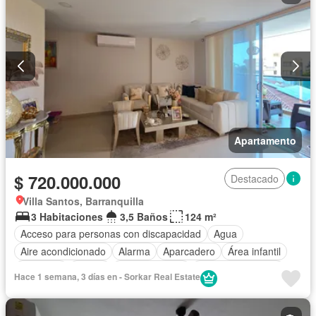
Apartamento
$ 720.000.000
Destacado
Villa Santos, Barranquilla
3 Habitaciones
3,5 Baños
124 m²
Acceso para personas con discapacidad
Agua
Aire acondicionado
Alarma
Aparcadero
Área infantil
Ascensor
Balcón
Cocina integral
Cuarto de servicio
Hace 1 semana, 3 días en - Sorkar Real Estate
Gas natural
Gimnasio
Internet
Jardín
Piscina
Sauna
Seguridad privada
Tanque de agua
Terraza