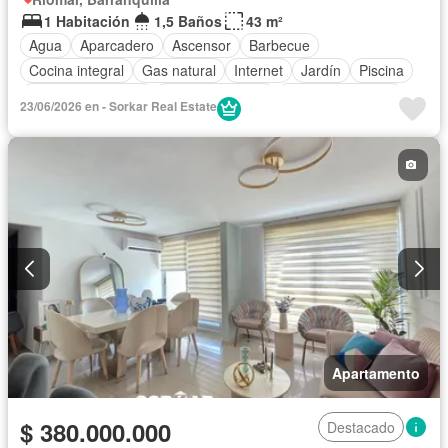
1 Habitación
1,5 Baños
43 m²
Agua
Aparcadero
Ascensor
Barbecue
Cocina integral
Gas natural
Internet
Jardín
Piscina
Seguridad privada
Tanque de agua
Vista panorámica
23/06/2026 en - Sorkar Real Estate
Patio
Apartamento
$ 380.000.000
Destacado