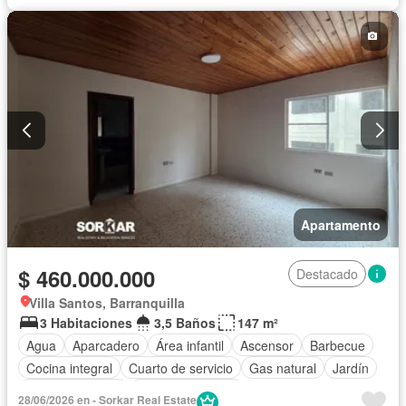
Barbecue
Gimnasio
Ascensor
Seguridad privada
Apartamento
$ 460.000.000
Destacado
Villa Santos, Barranquilla
3 Habitaciones
3,5 Baños
147 m²
Agua
Aparcadero
Área infantil
Ascensor
Barbecue
Cocina integral
Cuarto de servicio
Gas natural
Jardín
Tanque de agua
Vista panorámica
28/06/2026 en - Sorkar Real Estate