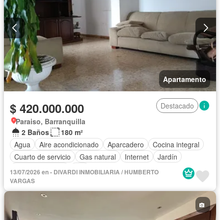
Apartamento
$ 420.000.000
Destacado
Paraiso, Barranquilla
2 Baños
180 m²
Agua
Aire acondicionado
Aparcadero
Cocina integral
Cuarto de servicio
Gas natural
Internet
Jardín
Tanque de agua
Wifi
13/07/2026 en - DIVARDI INMOBILIARIA / HUMBERTO
VARGAS