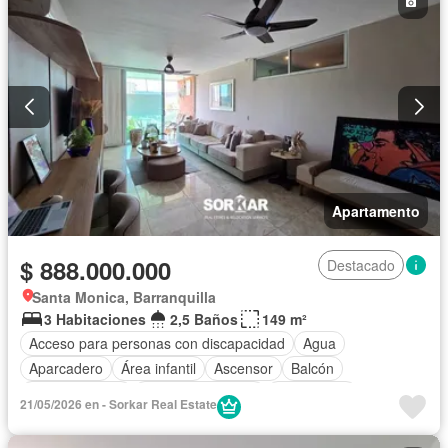
Vista panorámica
Wifi
Apartamento
$ 888.000.000
Destacado
Santa Monica, Barranquilla
3 Habitaciones
2,5 Baños
149 m²
Acceso para personas con discapacidad
Agua
Aparcadero
Área infantil
Ascensor
Balcón
Cocina integral
Cuarto de servicio
Gas natural
21/05/2026 en - Sorkar Real Estate
Gimnasio
Internet
Jardín
Piscina
Seguridad privada
Tanque de agua
Vista panorámica