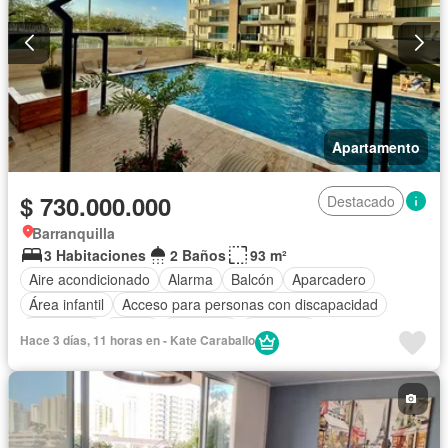
Apartamento
$ 730.000.000
Destacado
Barranquilla
3 Habitaciones
2 Baños
93 m²
Aire acondicionado
Alarma
Balcón
Aparcadero
Área infantil
Acceso para personas con discapacidad
Chimenea
Jardín
Barbecue
Gimnasio
Hace 3 días, 11 horas en - Kate Caraballo
Cocina integral
Internet
Jacuzzi
Ascensor
Gas natural
Vista panorámica
Sauna
Seguridad privada
Cuarto de servicio
Piscina
Cancha de tenis
Agua
Patio