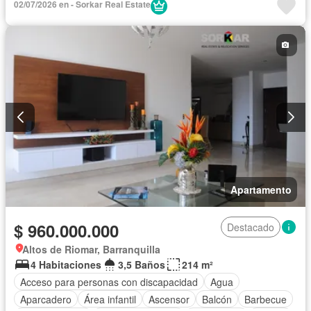
02/07/2026 en - Sorkar Real Estate
Cuarto de servicio
Gas natural
Gimnasio
Internet
Jacuzzi
Jardín
Piscina
Seguridad privada
Tanque de agua
Terraza
Vista panorámica
Wifi
Apartamento
$ 960.000.000
Destacado
Altos de Riomar, Barranquilla
4 Habitaciones
3,5 Baños
214 m²
Acceso para personas con discapacidad
Agua
Aparcadero
Área infantil
Ascensor
Balcón
Barbecue