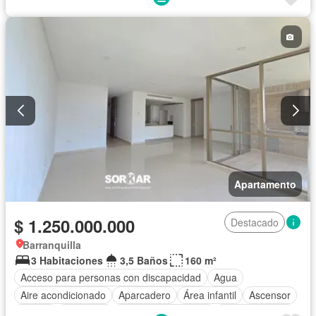
Apartamento
$ 1.250.000.000
Destacado
Barranquilla
3 Habitaciones
3,5 Baños
160 m²
Acceso para personas con discapacidad
Agua
Aire acondicionado
Aparcadero
Área infantil
Ascensor
Balcón
Barbecue
Caseta de vigilancia
Cocina integral