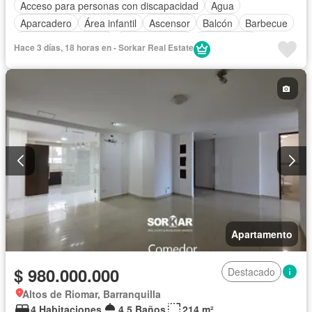
Acceso para personas con discapacidad
Agua
Aparcadero
Área infantil
Ascensor
Balcón
Barbecue
Caseta de vigilancia
Cocina integral
Gas natural
Hace 3 días, 18 horas en - Sorkar Real Estate
Gimnasio
Internet
Jardín
Patio
Piscina
Sauna
Seguridad privada
Tanque de agua
Terraza
Apartamento
$ 980.000.000
Destacado
Altos de Riomar, Barranquilla
4 Habitaciones
4,5 Baños
214 m²