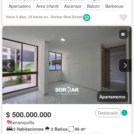
Aparcadero
Área infantil
Ascensor
Balcón
Barbecue
Cocina integral
Cuarto de servicio
Gas natural
Hace 3 días, 18 horas en - Sorkar Real Estate
Gimnasio
Internet
Jardín
Piscina
Seguridad privada
Tanque de agua
Terraza
Vista panorámica
Apartamento
$ 500.000.000
Destacado
Barranquilla
2 Habitaciones
2 Baños
66 m²