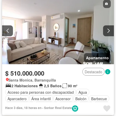
Apartamento
$ 510.000.000
Destacado
Santa Monica, Barranquilla
2 Habitaciones
2,5 Baños
90 m²
Acceso para personas con discapacidad
Agua
Aparcadero
Área infantil
Ascensor
Balcón
Barbecue
Cocina integral
Gas natural
Gimnasio
Jardín
Piscina
Hace 3 días, 18 horas en - Sorkar Real Estate
Sauna
Vista panorámica