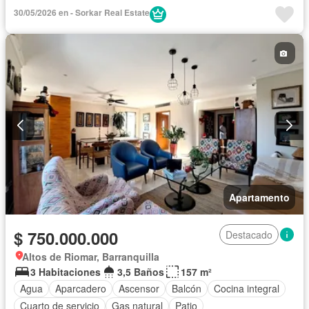
Cocina integral
Cuarto de servicio
Gas natural
Piscina
30/05/2026 en - Sorkar Real Estate
Seguridad privada
Tanque de agua
Terraza
Vista panorámica
Apartamento
$ 750.000.000
Destacado
Altos de Riomar, Barranquilla
3 Habitaciones
3,5 Baños
157 m²
Agua
Aparcadero
Ascensor
Balcón
Cocina integral
Cuarto de servicio
Gas natural
Patio