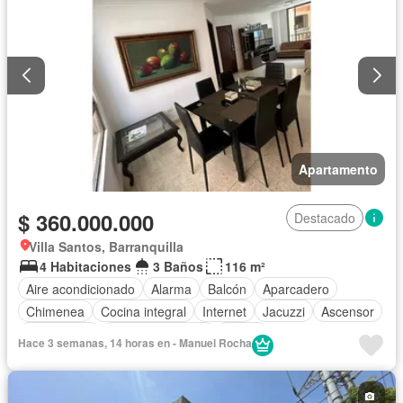
Apartamento
$ 360.000.000
Destacado
Villa Santos, Barranquilla
4 Habitaciones
3 Baños
116 m²
Aire acondicionado
Alarma
Balcón
Aparcadero
Chimenea
Cocina integral
Internet
Jacuzzi
Ascensor
Gas natural
Vista panorámica
Sauna
Hace 3 semanas, 14 horas en - Manuel Rocha
Cuarto de servicio
Piscina
Agua