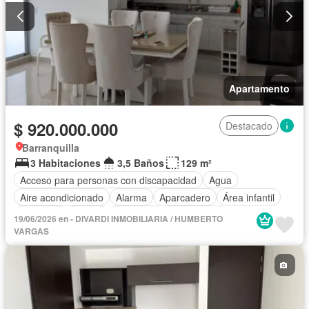
Apartamento
$ 920.000.000
Destacado
Barranquilla
3 Habitaciones
3,5 Baños
129 m²
Acceso para personas con discapacidad
Agua
Aire acondicionado
Alarma
Aparcadero
Área infantil
Ascensor
Balcón
Barbecue
Calefacción
19/06/2026 en - DIVARDI INMOBILIARIA / HUMBERTO
Caseta de vigilancia
Cocina integral
Cuarto de servicio
VARGAS
Gas natural
Gimnasio
Internet
Jacuzzi
Jardín
Tanque de agua
Terraza
Vista panorámica
Wifi