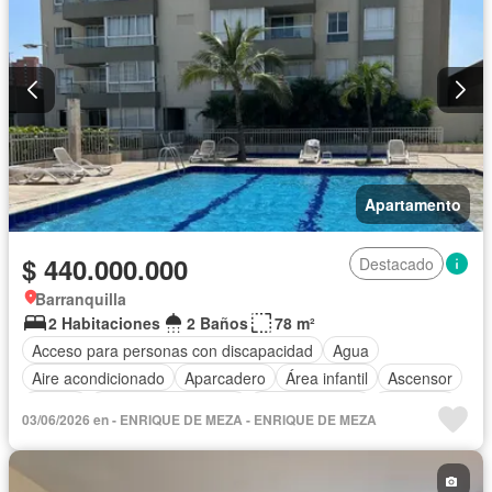
Apartamento
$ 440.000.000
Destacado
Barranquilla
2 Habitaciones
2 Baños
78 m²
Acceso para personas con discapacidad
Agua
Aire acondicionado
Aparcadero
Área infantil
Ascensor
Balcón
Caseta de vigilancia
Cocina integral
Gimnasio
03/06/2026 en - ENRIQUE DE MEZA - ENRIQUE DE MEZA
Jardín
Piscina
Seguridad privada
Vista panorámica