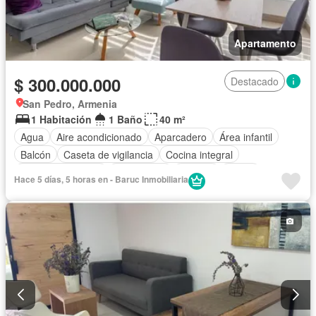
Apartamento
$ 300.000.000
Destacado
San Pedro, Armenia
1 Habitación
1 Baño
40 m²
Agua
Aire acondicionado
Aparcadero
Área infantil
Balcón
Caseta de vigilancia
Cocina integral
Cuarto de servicio
Gas natural
Internet
Jardín
Hace 5 días, 5 horas en - Baruc Inmobiliaria
Piscina
Seguridad privada
Vista panorámica