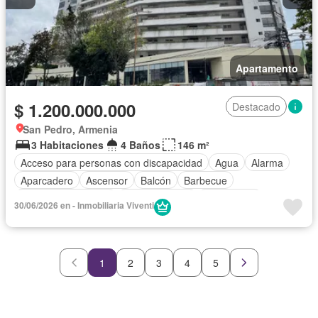
Apartamento
$ 1.200.000.000
Destacado
San Pedro, Armenia
3 Habitaciones
4 Baños
146 m²
Acceso para personas con discapacidad
Agua
Alarma
Aparcadero
Ascensor
Balcón
Barbecue
Caseta de vigilancia
Cocina integral
Gas natural
30/06/2026 en - Inmobiliaria Viventi
Gimnasio
Internet
Jacuzzi
Jardín
Piscina
Vigilante
Seguridad privada
Terraza
Vista panorámica
Wifi
1
2
3
4
5