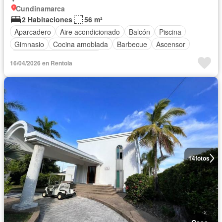
Cundinamarca
2 Habitaciones
56 m²
Aparcadero
Aire acondicionado
Balcón
Piscina
Gimnasio
Cocina amoblada
Barbecue
Ascensor
Completamente amoblado
16/04/2026 en Rentola
14
fotos