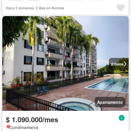
Terraza
Sauna
Hace 2 semanas, 2 días en Rentola
21
fotos
Apartamento
$ 1.090.000/mes
Cundinamarca