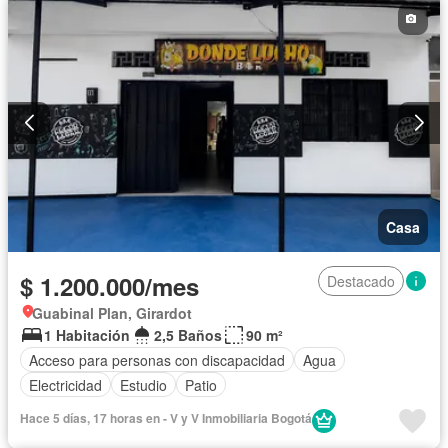
Casa
$ 1.200.000/mes
Destacado
Guabinal Plan, Girardot
1 Habitación
2,5 Baños
90 m²
Acceso para personas con discapacidad
Agua
Electricidad
Estudio
Patio
Hace 5 días, 17 horas en - V y V Inmobiliaria Bogotá