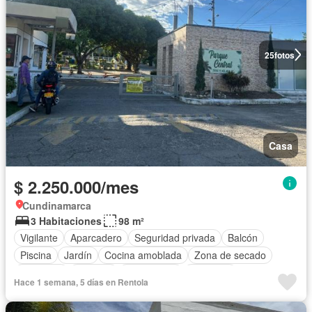
25
fotos
Casa
$ 2.250.000/mes
Cundinamarca
3 Habitaciones
98 m²
Vigilante
Aparcadero
Seguridad privada
Balcón
Piscina
Jardín
Cocina amoblada
Zona de secado
Barbecue
Trastero
Área infantil
Gimnasio
Hace 1 semana, 5 días en Rentola