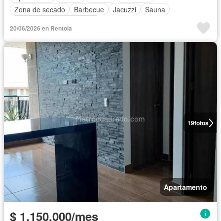
Zona de secado
Barbecue
Jacuzzi
Sauna
Completamente amoblado
20/06/2026 en Rentola
19
fotos
Apartamento
$ 1.150.000/mes