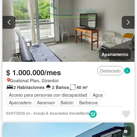
Apartamento
$ 1.000.000/mes
Destacado
Guabinal Plan, Girardot
2 Habitaciones
2 Baños
40 m²
Acceso para personas con discapacidad
Agua
Aparcadero
Ascensor
Balcón
Barbecue
Caseta de vigilancia
Cocina integral
Cuarto de servicio
03/07/2026 en - Araujo & Asociados Inmobiliaria
Gas natural
Gimnasio
Jacuzzi
Jardín
Piscina
Seguridad privada
Vista panorámica