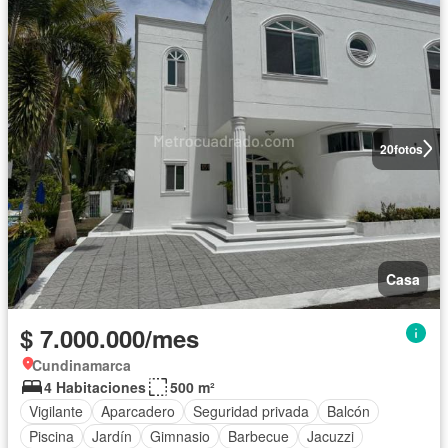
20
fotos
Casa
$ 7.000.000/mes
Cundinamarca
4 Habitaciones
500 m²
Vigilante
Aparcadero
Seguridad privada
Balcón
Piscina
Jardín
Gimnasio
Barbecue
Jacuzzi