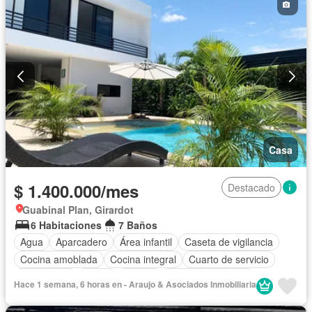
Casa
$ 1.400.000/mes
Destacado
Guabinal Plan, Girardot
6 Habitaciones
7 Baños
Agua
Aparcadero
Área infantil
Caseta de vigilancia
Cocina amoblada
Cocina integral
Cuarto de servicio
Electricidad
Jardín
Piscina
Seguridad privada
Hace 1 semana, 6 horas en - Araujo & Asociados Inmobiliaria
Terraza