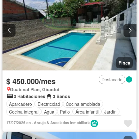
Finca
$ 450.000/mes
Destacado
Guabinal Plan, Girardot
3 Habitaciones
3 Baños
Aparcadero
Electricidad
Cocina amoblada
Cocina integral
Agua
Patio
Área infantil
Jardín
Barbecue
Piscina
Permite mascotas
Permite niños
17/07/2026 en - Araujo & Asociados Inmobiliaria