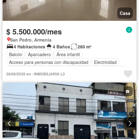
Casa
$ 5.500.000/mes
San Pedro, Armenia
4 Habitaciones
4 Baños
280 m²
Balcón
Aparcadero
Área infantil
Acceso para personas con discapacidad
Electricidad
Cocina amoblada
Jardín
Cocina integral
Gas natural
28/06/2026 en - INMOBILIARIA L3
Vista panorámica
Seguridad privada
Cuarto de servicio
Piscina
Agua