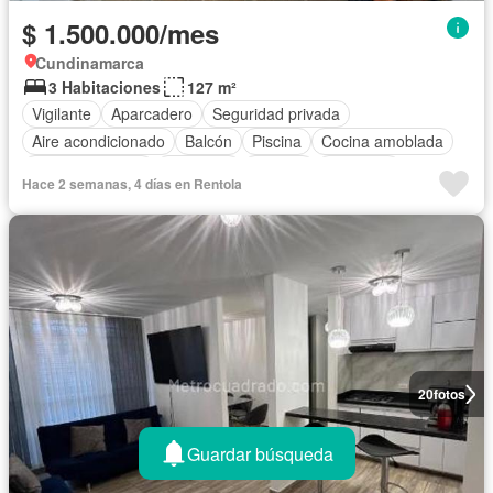
$ 1.500.000/mes
Cundinamarca
3 Habitaciones
127 m²
Vigilante
Aparcadero
Seguridad privada
Aire acondicionado
Balcón
Piscina
Cocina amoblada
Zona de secado
Barbecue
Terraza
Gimnasio
Hace 2 semanas, 4 días en Rentola
20
fotos
Guardar búsqueda