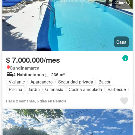
20
fotos
Casa
$ 7.000.000/mes
Cundinamarca
4 Habitaciones
236 m²
Vigilante
Aparcadero
Seguridad privada
Balcón
Piscina
Jardín
Gimnasio
Cocina amoblada
Barbecue
Jacuzzi
Alarma
Sauna
Hace 2 semanas, 6 días en Rentola