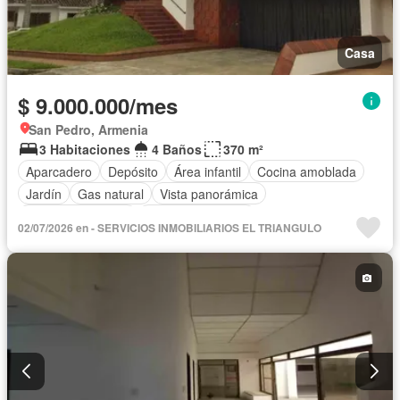
Casa
$ 9.000.000/mes
San Pedro, Armenia
3 Habitaciones
4 Baños
370 m²
Aparcadero
Depósito
Área infantil
Cocina amoblada
Jardín
Gas natural
Vista panorámica
Seguridad privada
Cuarto de servicio
02/07/2026 en - SERVICIOS INMOBILIARIOS EL TRIANGULO