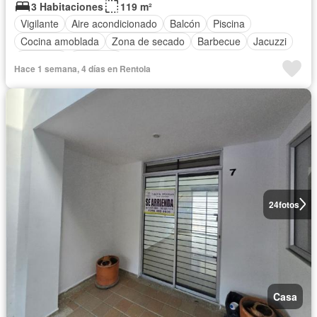
3 Habitaciones
119 m²
Vigilante
Aire acondicionado
Balcón
Piscina
Cocina amoblada
Zona de secado
Barbecue
Jacuzzi
Ascensor
Gimnasio
Hace 1 semana, 4 días en Rentola
24
fotos
Casa