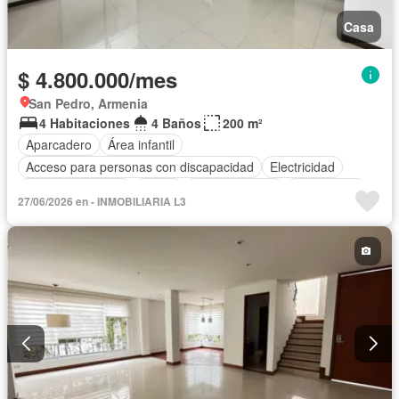
Casa
$ 4.800.000/mes
San Pedro, Armenia
4 Habitaciones
4 Baños
200 m²
Aparcadero
Área infantil
Acceso para personas con discapacidad
Electricidad
Cocina amoblada
Jardín
Cocina integral
Gas natural
27/06/2026 en - INMOBILIARIA L3
Sauna
Seguridad privada
Piscina
Cancha de tenis
Agua
Patio