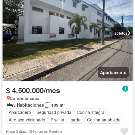
25
fotos
Apartamento
$ 4.500.000/mes
Cundinamarca
3 Habitaciones
109 m²
Aparcadero
Seguridad privada
Cocina integral
Aire acondicionado
Piscina
Jardín
Cocina amoblada
Zona de secado
Barbecue
Trastero
Gimnasio
Hace 3 días, 10 horas en Rentola
Completamente amoblado