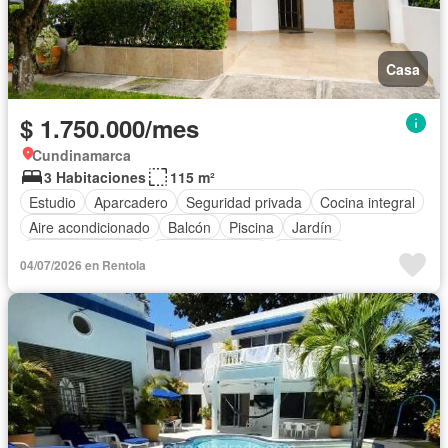
Casa
$ 1.750.000/mes
Cundinamarca
3 Habitaciones
115 m²
Estudio
Aparcadero
Seguridad privada
Cocina integral
Aire acondicionado
Balcón
Piscina
Jardín
Cocina amoblada
Zona de secado
Gimnasio
04/07/2026 en Rentola