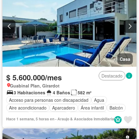
Casa
$ 5.600.000/mes
Destacado
Guabinal Plan, Girardot
3 Habitaciones
4 Baños
582 m²
Acceso para personas con discapacidad
Agua
Aire acondicionado
Aparcadero
Área infantil
Balcón
Barbecue
Cancha de tenis
Cocina amoblada
Hace 1 semana, 5 horas en - Araujo & Asociados Inmobiliaria
Cocina integral
Cuarto de servicio
Electricidad
Gas natural
Jacuzzi
Jardín
Patio
Piscina
Vigilante
Seguridad privada
Vista panorámica