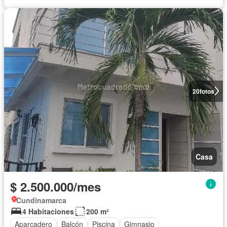
20
fotos
Casa
$ 2.500.000/mes
Cundinamarca
4 Habitaciones
200 m²
Aparcadero
Balcón
Piscina
Gimnasio