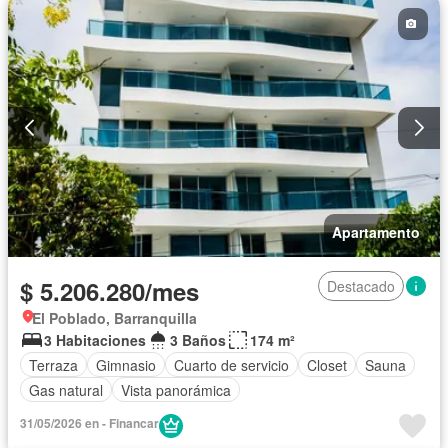
Apartamento
$ 5.206.280/mes
Destacado
El Poblado, Barranquilla
3 Habitaciones
3 Baños
174 m²
Terraza
Gimnasio
Cuarto de servicio
Closet
Sauna
Gas natural
Vista panorámica
31/05/2026 en - Financar