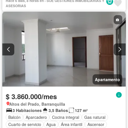
Hace 6 días, 8 horas en - SOE GESTIONES INMOBILIARIAS Y
ASESORIAS
Apartamento
$ 3.860.000/mes
Altos del Prado, Barranquilla
3 Habitaciones
3,5 Baños
127 m²
Balcón
Aparcadero
Cocina integral
Gas natural
Cuarto de servicio
Agua
Área infantil
Ascensor