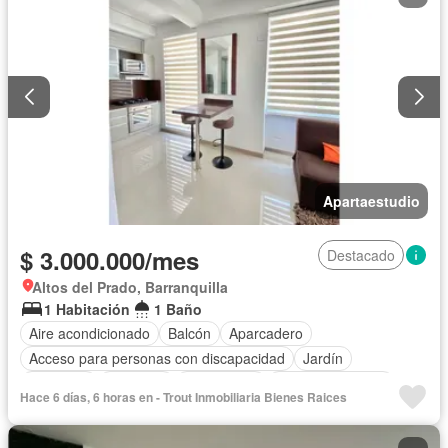
Apartaestudio
$ 3.000.000/mes
Destacado
Altos del Prado, Barranquilla
1 Habitación
1 Baño
Aire acondicionado
Balcón
Aparcadero
Acceso para personas con discapacidad
Jardín
Gimnasio
Ascensor
Gas natural
Vista panorámica
Hace 6 días, 6 horas en - Trout Inmobiliaria Bienes Raices
Seguridad privada
Piscina