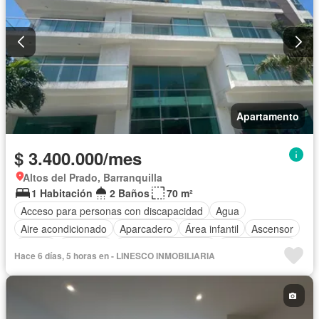
Apartamento
$ 3.400.000/mes
Altos del Prado, Barranquilla
1 Habitación
2 Baños
70 m²
Acceso para personas con discapacidad
Agua
Aire acondicionado
Aparcadero
Área infantil
Ascensor
Balcón
Barbecue
Caseta de vigilancia
Cocina integral
Hace 6 días, 5 horas en - LINESCO INMOBILIARIA
Gas natural
Gimnasio
Jacuzzi
Jardín
Piscina
Vigilante
Sauna
Seguridad privada
Tanque de agua
Terraza
Vista panorámica
Permite mascotas
Permite niños