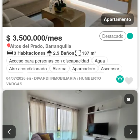
Apartamento
$ 3.500.000/mes
Destacado
Altos del Prado, Barranquilla
3 Habitaciones
2,5 Baños
137 m²
Acceso para personas con discapacidad
Agua
Aire acondicionado
Alarma
Aparcadero
Ascensor
Balcón
Caseta de vigilancia
Cocina integral
04/07/2026 en - DIVARDI INMOBILIARIA / HUMBERTO
Cuarto de servicio
Gas natural
Internet
VARGAS
Seguridad privada
Permite mascotas
Permite niños