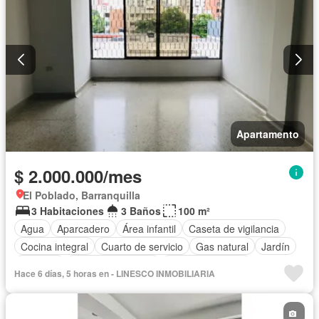
Apartamento
$ 2.000.000/mes
El Poblado, Barranquilla
3 Habitaciones
3 Baños
100 m²
Agua
Aparcadero
Área infantil
Caseta de vigilancia
Cocina integral
Cuarto de servicio
Gas natural
Jardín
Vigilante
Seguridad privada
Vista panorámica
Hace 6 días, 5 horas en - LINESCO INMOBILIARIA
Permite mascotas
Permite niños