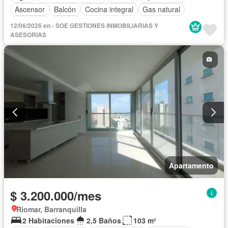
Ascensor
Balcón
Cocina integral
Gas natural
Gimnasio
Piscina
12/06/2026 en - SOE GESTIONES INMOBILIARIAS Y
ASESORIAS
Apartamento
$ 3.200.000/mes
Riomar, Barranquilla
2 Habitaciones
2,5 Baños
103 m²