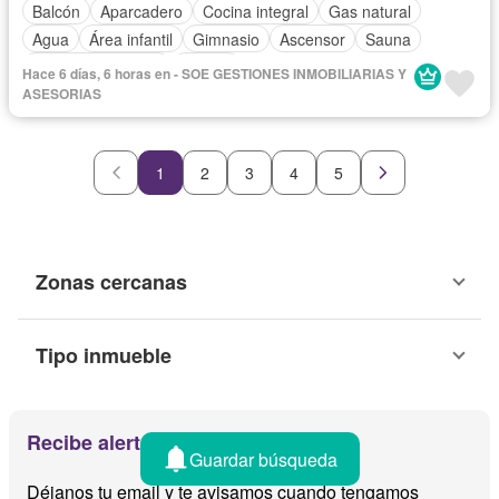
Balcón
Aparcadero
Cocina integral
Gas natural
Agua
Área infantil
Gimnasio
Ascensor
Sauna
Seguridad privada
Piscina
Hace 6 días, 6 horas en - SOE GESTIONES INMOBILIARIAS Y
ASESORIAS
1
2
3
4
5
Zonas cercanas
Tipo inmueble
Recibe alertas por email
Guardar búsqueda
Déjanos tu email y te avisamos cuando tengamos