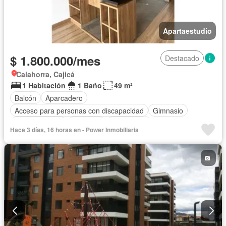
Apartaestudio
$ 1.800.000/mes
Destacado
Calahorra, Cajicá
1 Habitación
1 Baño
49 m²
Balcón
Aparcadero
Acceso para personas con discapacidad
Gimnasio
Cocina integral
Ascensor
Gas natural
Hace 3 días, 16 horas en - Power Inmobiliaria
Seguridad privada
Agua