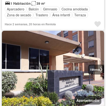
1 Habitación
39 m²
Aparcadero
Balcón
Gimnasio
Cocina amoblada
Zona de secado
Trastero
Área infantil
Terraza
Sauna
Calefacción
Hace 2 semanas, 20 horas en Rentola
19
fotos
Apartaestudio