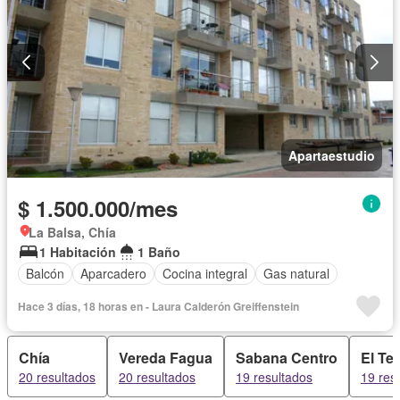
Apartaestudio
$ 1.500.000/mes
La Balsa, Chía
1 Habitación
1 Baño
Balcón
Aparcadero
Cocina integral
Gas natural
Hace 3 días, 18 horas en - Laura Calderón Greiffenstein
Chía
Vereda Fagua
Sabana Centro
El Tej
20 resultados
20 resultados
19 resultados
19 res