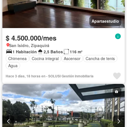
Apartaestudio
$ 4.500.000/mes
San Isidro, Zipaquirá
1 Habitación
2,5 Baños
116 m²
Chimenea
Cocina integral
Ascensor
Cancha de tenis
Agua
Hace 3 días, 18 horas en - SOLUSI Gestión Inmobiliaria