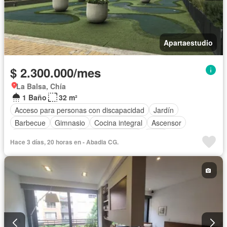
Apartaestudio
$ 2.300.000/mes
La Balsa, Chía
1 Baño
32 m²
Acceso para personas con discapacidad
Jardín
Barbecue
Gimnasio
Cocina integral
Ascensor
Vista panorámica
Seguridad privada
Agua
Hace 3 días, 20 horas en - Abadia CG.