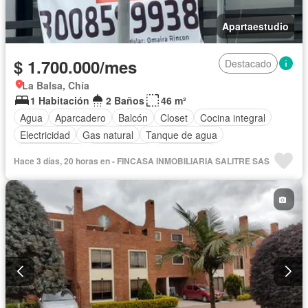
Apartaestudio
$ 1.700.000/mes
Destacado
La Balsa, Chía
1 Habitación
2 Baños
46 m²
Agua
Aparcadero
Balcón
Closet
Cocina integral
Electricidad
Gas natural
Tanque de agua
Permite niños
Solo familias
Sin amoblar
Hace 3 días, 20 horas en - FINCASA INMOBILIARIA SALITRE SAS