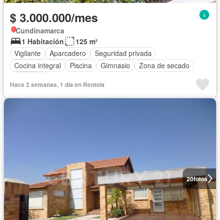
$ 3.000.000/mes
Cundinamarca
1 Habitación
125 m²
Vigilante
Aparcadero
Seguridad privada
Cocina integral
Piscina
Gimnasio
Zona de secado
Barbecue
Hace 2 semanas, 1 día en Rentola
20
fotos