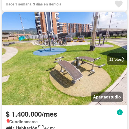
Hace 1 semana, 3 días en Rentola
22
fotos
Apartaestudio
$ 1.400.000/mes
Cundinamarca
1 Habitación
47 m²