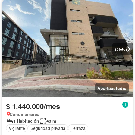
20
fotos
Apartaestudio
$ 1.440.000/mes
Cundinamarca
1 Habitación
43 m²
Vigilante
Seguridad privada
Terraza