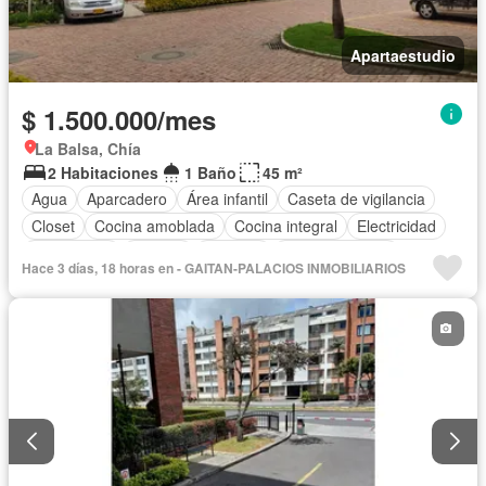
Apartaestudio
$ 1.500.000/mes
La Balsa, Chía
2 Habitaciones
1 Baño
45 m²
Agua
Aparcadero
Área infantil
Caseta de vigilancia
Closet
Cocina amoblada
Cocina integral
Electricidad
Gas natural
Internet
Vigilante
Sala polivalente
Hace 3 días, 18 horas en - GAITAN-PALACIOS INMOBILIARIOS
Seguridad privada
Tanque de agua
Wifi
Zonas verdes
Permite mascotas
Permite niños
Completamente amoblado