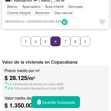
1 Habitación
1 Baño
54 m²
Balcón
Aparcadero
Área infantil
Gimnasio
Cocina integral
Ascensor
Gas natural
Vista panorámica
Agua
29/05/2026 en - CASADOLCECASA SAS
4
5
6
7
8
Valor de la vivienda en Copacabana
Precio medio por m²
$ 28.125/
m²
6.2 %
Evolución de precios en Junio 2026
40.6 %
Evolución de precios en Julio 2025
Valor medio de una vivienda
Guardar búsqueda
$ 1.350.000