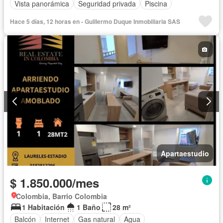
Vista panorámica
Seguridad privada
Piscina
Hace 5 días, 12 horas en - Guillermo Duque Inmobiliaria SAS
Apartaestudio
$ 1.850.000/mes
Colombia, Barrio Colombia
1 Habitación
1 Baño
28 m²
Balcón
Internet
Gas natural
Agua