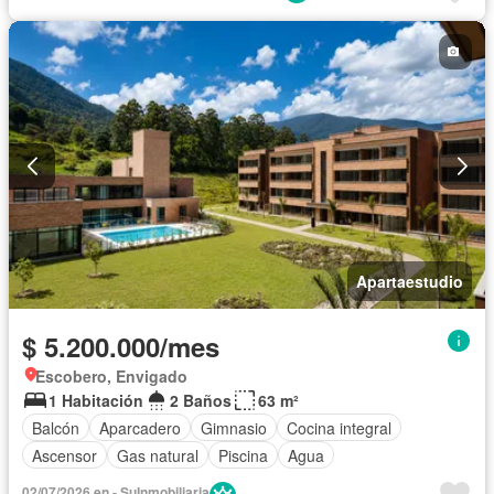
Apartaestudio
$ 5.200.000/mes
Escobero, Envigado
1 Habitación
2 Baños
63 m²
Balcón
Aparcadero
Gimnasio
Cocina integral
Ascensor
Gas natural
Piscina
Agua
02/07/2026 en - SuInmobiliaria