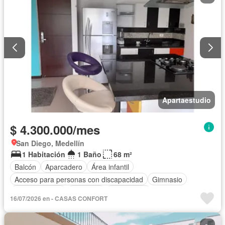
Apartaestudio
$ 4.300.000/mes
San Diego, Medellín
1 Habitación
1 Baño
68 m²
Balcón
Aparcadero
Área infantil
Acceso para personas con discapacidad
Gimnasio
Cocina integral
Ascensor
Gas natural
16/07/2026 en - CASAS CONFORT
Vista panorámica
Seguridad privada
Piscina
Agua