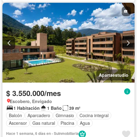
Apartaestudio
$ 3.550.000/mes
Escobero, Envigado
1 Habitación
1 Baño
39 m²
Balcón
Aparcadero
Gimnasio
Cocina integral
Ascensor
Gas natural
Piscina
Agua
Hace 1 semana, 6 días en - SuInmobiliaria