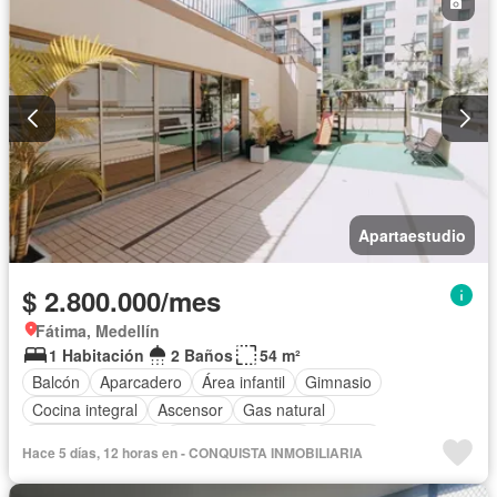
Apartaestudio
$ 2.800.000/mes
Fátima, Medellín
1 Habitación
2 Baños
54 m²
Balcón
Aparcadero
Área infantil
Gimnasio
Cocina integral
Ascensor
Gas natural
Vista panorámica
Seguridad privada
Piscina
Hace 5 días, 12 horas en - CONQUISTA INMOBILIARIA