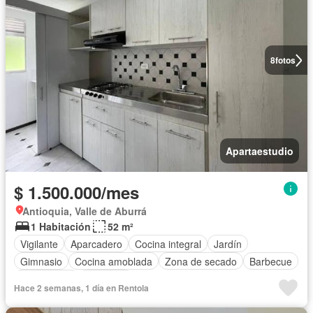
8
fotos
Apartaestudio
$ 1.500.000/mes
Antioquia, Valle de Aburrá
1 Habitación
52 m²
Vigilante
Aparcadero
Cocina integral
Jardín
Gimnasio
Cocina amoblada
Zona de secado
Barbecue
Área infantil
Ascensor
Hace 2 semanas, 1 día en Rentola