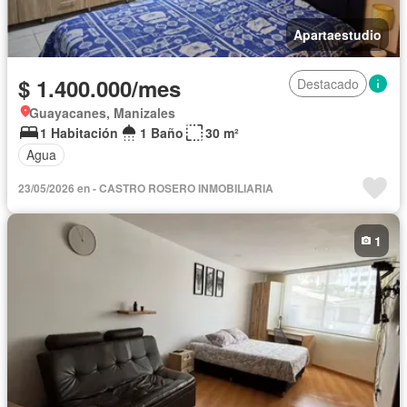
Apartaestudio
$ 1.400.000/mes
Destacado
Guayacanes, Manizales
1 Habitación
1 Baño
30 m²
Agua
23/05/2026 en - CASTRO ROSERO INMOBILIARIA
1