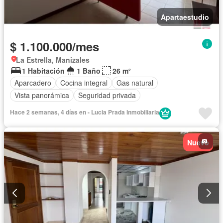
Apartaestudio
$ 1.100.000/mes
La Estrella, Manizales
1 Habitación
1 Baño
26 m²
Aparcadero
Cocina integral
Gas natural
Vista panorámica
Seguridad privada
Hace 2 semanas, 4 días en - Lucia Prada Inmobiliaria
Nuevo