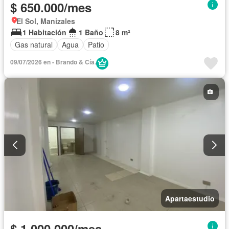
$ 650.000/mes
El Sol, Manizales
1 Habitación
1 Baño
8 m²
Gas natural
Agua
Patio
09/07/2026 en - Brando & Cía.
Apartaestudio
$ 1.000.000/mes