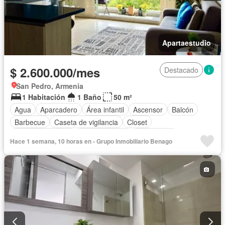
Apartaestudio
$ 2.600.000/mes
Destacado
San Pedro, Armenia
1 Habitación
1 Baño
50 m²
Agua
Aparcadero
Área infantil
Ascensor
Balcón
Barbecue
Caseta de vigilancia
Closet
Cocina amoblada
Cocina integral
Electricidad
Hace 1 semana, 10 horas en - Grupo Inmobiliario Benago
Gas natural
Gimnasio
Internet
Jacuzzi
Jardín
Piscina
Sauna
Seguridad privada
Vista panorámica
Wifi
Zonas verdes
Permite mascotas
Completamente amoblado