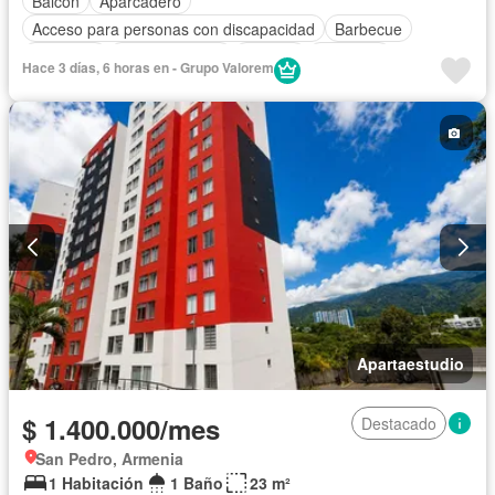
Balcón
Aparcadero
Acceso para personas con discapacidad
Barbecue
Gimnasio
Cocina integral
Internet
Ascensor
Hace 3 días, 6 horas en - Grupo Valorem
Gas natural
Vista panorámica
Seguridad privada
Piscina
Agua
Apartaestudio
$ 1.400.000/mes
Destacado
San Pedro, Armenia
1 Habitación
1 Baño
23 m²