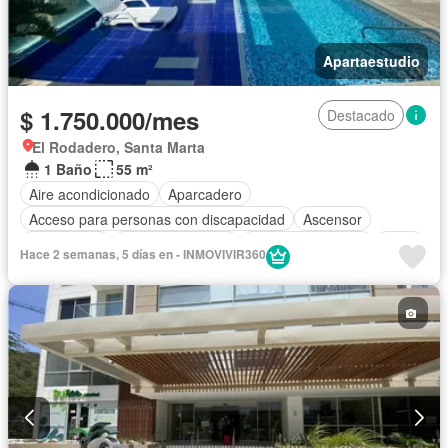
Apartaestudio
$ 1.750.000/mes
Destacado
El Rodadero, Santa Marta
1 Baño
55 m²
Aire acondicionado
Aparcadero
Acceso para personas con discapacidad
Ascensor
Gas natural
Vista panorámica
Seguridad privada
Agua
Hace 2 semanas, 5 días en - INMOVIVIR360