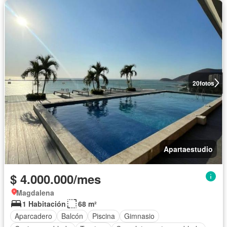
20
fotos
Apartaestudio
$ 4.000.000/mes
Magdalena
1 Habitación
68 m²
Aparcadero
Balcón
Piscina
Gimnasio