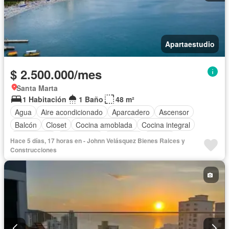
Apartaestudio
$ 2.500.000/mes
Santa Marta
1 Habitación
1 Baño
48 m²
Agua
Aire acondicionado
Aparcadero
Ascensor
Balcón
Closet
Cocina amoblada
Cocina integral
Electricidad
Gas natural
Gimnasio
Piscina
Hace 5 días, 17 horas en - Johnn Velásquez Bienes Raices y
Seguridad privada
Permite mascotas
Construcciones
Completamente amoblado