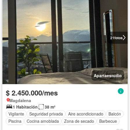
21
fotos
Apartaestudio
$ 2.450.000/mes
Magdalena
1 Habitación
38 m²
Vigilante
Seguridad privada
Aire acondicionado
Balcón
Piscina
Cocina amoblada
Zona de secado
Barbecue
Jacuzzi
Ascensor
Terraza
Sauna