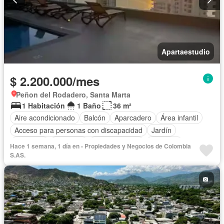
Apartaestudio
$ 2.200.000/mes
Peñon del Rodadero, Santa Marta
1 Habitación
1 Baño
36 m²
Aire acondicionado
Balcón
Aparcadero
Área infantil
Acceso para personas con discapacidad
Jardín
Barbecue
Gimnasio
Cocina integral
Ascensor
Hace 1 semana, 1 día en - Propiedades y Negocios de Colombia
Gas natural
Vista panorámica
Sauna
S.AS.
Seguridad privada
Piscina
Agua