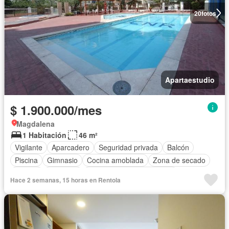
20
fotos
Apartaestudio
$ 1.900.000/mes
Magdalena
1 Habitación
46 m²
Vigilante
Aparcadero
Seguridad privada
Balcón
Piscina
Gimnasio
Cocina amoblada
Zona de secado
Jacuzzi
Ascensor
Completamente amoblado
Hace 2 semanas, 15 horas en Rentola