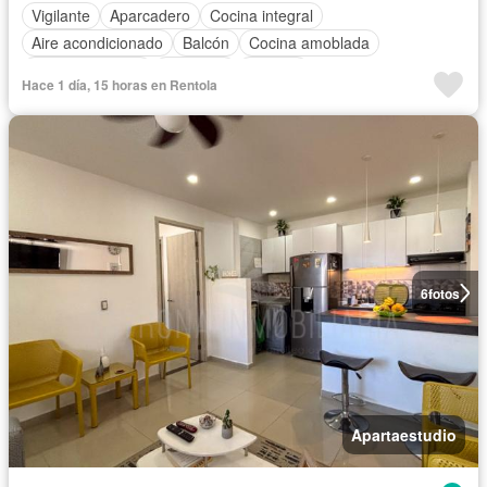
Vigilante
Aparcadero
Cocina integral
Aire acondicionado
Balcón
Cocina amoblada
Zona de secado
Ascensor
Terraza
Hace 1 día, 15 horas en Rentola
Completamente amoblado
6
fotos
Apartaestudio