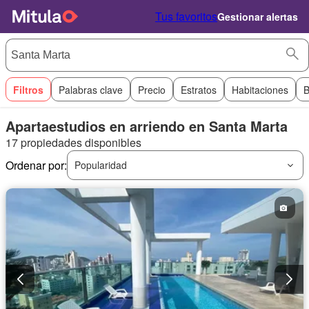
Tus favoritos
Gestionar alertas
Filtros
Palabras clave
Precio
Estratos
Habitaciones
B
Apartaestudios en arriendo en Santa Marta
17 propiedades disponibles
Ordenar por:
Popularidad