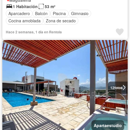
1 Habitación
53 m²
Aparcadero
Balcón
Piscina
Gimnasio
Cocina amoblada
Zona de secado
Completamente amoblado
Hace 2 semanas, 1 día en Rentola
12
fotos
Apartaestudio