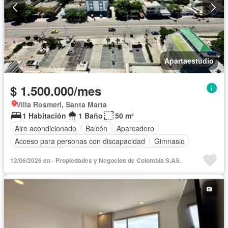
Apartaestudio
$ 1.500.000/mes
Villa Rosmeri, Santa Marta
1 Habitación
1 Baño
50 m²
Aire acondicionado
Balcón
Aparcadero
Acceso para personas con discapacidad
Gimnasio
Cocina integral
Jacuzzi
Ascensor
Gas natural
12/06/2026 en - Propiedades y Negocios de Colombia S.AS.
Vista panorámica
Sauna
Seguridad privada
Piscina
Agua