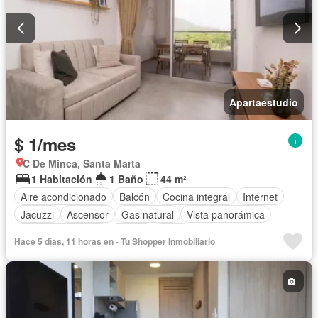
Apartaestudio
$ 1/mes
C De Minca, Santa Marta
1 Habitación
1 Baño
44 m²
Aire acondicionado
Balcón
Cocina integral
Internet
Jacuzzi
Ascensor
Gas natural
Vista panorámica
Seguridad privada
Piscina
Agua
Hace 5 días, 11 horas en - Tu Shopper Inmobiliario