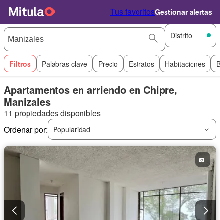
Tus favoritos
Gestionar alertas
Distrito
Filtros
Palabras clave
Precio
Estratos
Habitaciones
B
Apartamentos en arriendo en Chipre,
Manizales
11 propiedades disponibles
Ordenar por:
Popularidad