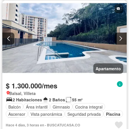
Apartamento
$ 1.300.000/mes
Balsal, Villeta
2 Habitaciones
2 Baños
55 m²
Balcón
Área infantil
Gimnasio
Cocina integral
Ascensor
Vista panorámica
Seguridad privada
Piscina
Agua
Hace 4 días, 3 horas en - BUSCATUCASA.CO