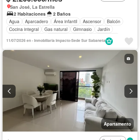
San José, La Estrella
2 Habitaciones
2 Baños
Agua
Aparcadero
Área infantil
Ascensor
Balcón
Cocina integral
Gas natural
Gimnasio
Jardín
Piscina
Sauna
Permite mascotas
Permite niños
11/07/2026 en - Inmobiliaria Impacto-Sede Sur Sabaneta
Solo familias
Apartamento