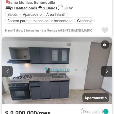
Santa Monica, Barranquilla
2 Habitaciones
2 Baños
50 m²
Balcón
Aparcadero
Área infantil
Acceso para personas con discapacidad
Gimnasio
Cocina integral
Ascensor
Gas natural
Hace 4 días, 8 horas en - Iria Gomez AGENTE INMOBILIARIO
Vista panorámica
Seguridad privada
Piscina
Agua
Apartamento
$ 2.200.000/mes
Destacado