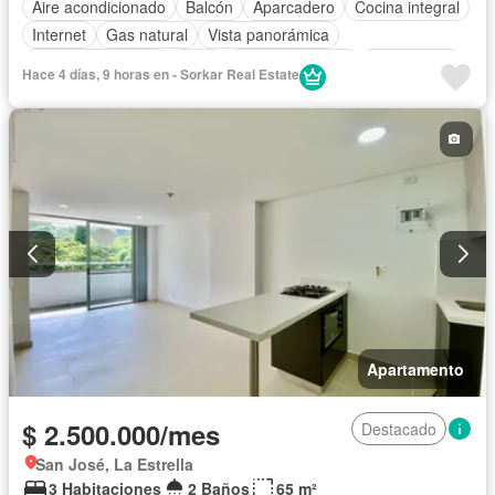
Aire acondicionado
Balcón
Aparcadero
Cocina integral
Internet
Gas natural
Vista panorámica
Cuarto de servicio
Agua
Tanque de agua
Área infantil
Hace 4 días, 9 horas en - Sorkar Real Estate
Acceso para personas con discapacidad
Jardín
Caseta de vigilancia
Ascensor
Seguridad privada
Piscina
Permite mascotas
Permite niños
Apartamento
$ 2.500.000/mes
Destacado
San José, La Estrella
3 Habitaciones
2 Baños
65 m²