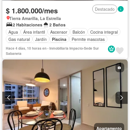
$ 1.800.000/mes
Destacado
Tierra Amarilla, La Estrella
2 Habitaciones
2 Baños
Agua
Área infantil
Ascensor
Balcón
Cocina integral
Gas natural
Jardín
Piscina
Permite mascotas
Permite niños
Solo familias
Hace 4 días, 10 horas en - Inmobiliaria Impacto-Sede Sur
Sabaneta
Apartamento