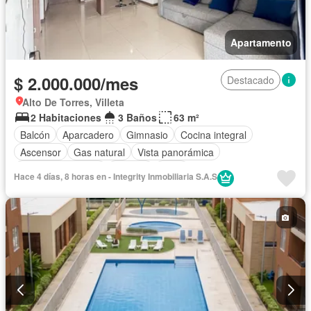
Apartamento
$ 2.000.000/mes
Destacado
Alto De Torres, Villeta
2 Habitaciones
3 Baños
63 m²
Balcón
Aparcadero
Gimnasio
Cocina integral
Ascensor
Gas natural
Vista panorámica
Seguridad privada
Piscina
Agua
Hace 4 días, 8 horas en - Integrity Inmobiliaria S.A.S