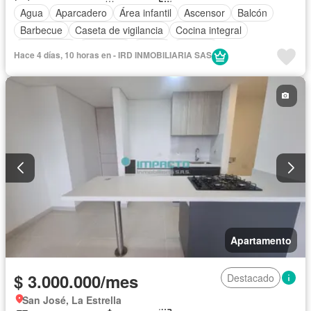
Agua
Aparcadero
Área infantil
Ascensor
Balcón
Barbecue
Caseta de vigilancia
Cocina integral
Gas natural
Gimnasio
Jardín
Piscina
Hace 4 días, 10 horas en - IRD INMOBILIARIA SAS
Seguridad privada
Vista panorámica
Apartamento
$ 3.000.000/mes
Destacado
San José, La Estrella