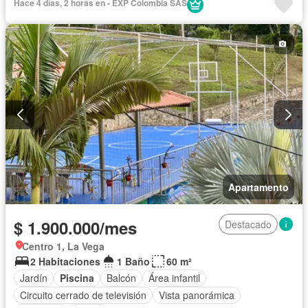
Hace 4 días, 2 horas en - EXP Colombia SAS
Apartamento
$ 1.900.000/mes
Destacado
Centro 1, La Vega
2 Habitaciones
1 Baño
60 m²
Jardín
Piscina
Balcón
Área infantil
Circuito cerrado de televisión
Vista panorámica