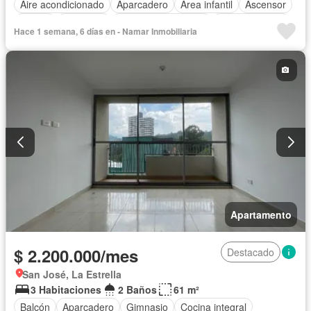
Aire acondicionado
Aparcadero
Área infantil
Ascensor
Balcón
Barbecue
Caseta de vigilancia
Cocina integral
Hace 1 semana, 6 días en - Namar Inmobiliaria
Gas natural
Gimnasio
Piscina
Vigilante
Seguridad privada
Tanque de agua
Terraza
Vista panorámica
Permite mascotas
Permite niños
Apartamento
$ 2.200.000/mes
Destacado
San José, La Estrella
3 Habitaciones
2 Baños
61 m²
Balcón
Aparcadero
Gimnasio
Cocina integral