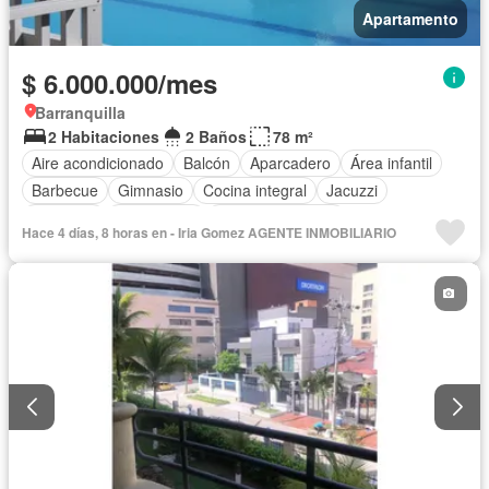
Apartamento
$ 6.000.000/mes
Barranquilla
2 Habitaciones
2 Baños
78 m²
Aire acondicionado
Balcón
Aparcadero
Área infantil
Barbecue
Gimnasio
Cocina integral
Jacuzzi
Ascensor
Gas natural
Vista panorámica
Hace 4 días, 8 horas en - Iria Gomez AGENTE INMOBILIARIO
Seguridad privada
Piscina
Agua