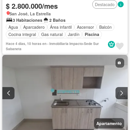
$ 2.800.000/mes
Destacado
San José, La Estrella
3 Habitaciones
2 Baños
Agua
Aparcadero
Área infantil
Ascensor
Balcón
Cocina integral
Gas natural
Jardín
Piscina
Permite mascotas
Permite niños
Solo familias
Hace 4 días, 10 horas en - Inmobiliaria Impacto-Sede Sur
Sabaneta
Apartamento