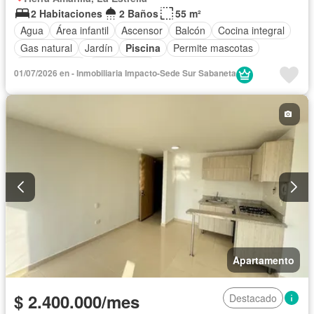
2 Habitaciones
2 Baños
55 m²
Agua
Área infantil
Ascensor
Balcón
Cocina integral
Gas natural
Jardín
Piscina
Permite mascotas
Permite niños
Solo familias
01/07/2026 en - Inmobiliaria Impacto-Sede Sur Sabaneta
Apartamento
$ 2.400.000/mes
Destacado