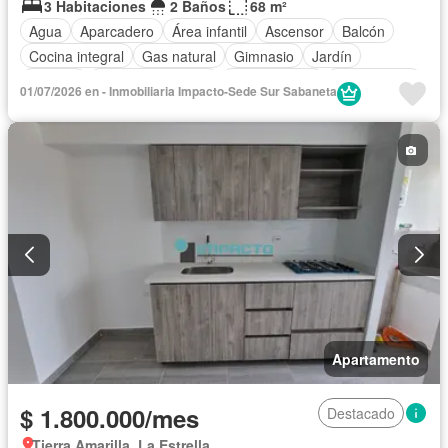
3 Habitaciones
2 Baños
68 m²
Agua
Aparcadero
Área infantil
Ascensor
Balcón
Cocina integral
Gas natural
Gimnasio
Jardín
Piscina
Permite mascotas
Permite niños
Solo familias
01/07/2026 en - Inmobiliaria Impacto-Sede Sur Sabaneta
Apartamento
$ 1.800.000/mes
Destacado
Tierra Amarilla, La Estrella