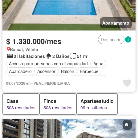
Apartamento
$ 1.330.000/mes
Destacado
Balsal, Villeta
3 Habitaciones
2 Baños
51 m²
Acceso para personas con discapacidad
Agua
Aparcadero
Ascensor
Balcón
Barbecue
Cocina integral
Gas natural
Jardín
Piscina
09/07/2026 en - VEAL INMOBILIARIA
Seguridad privada
Permite mascotas
Permite niños
Solo familias
Casa
Finca
Apartaestudio
508 resultados
508 resultados
99 resultados