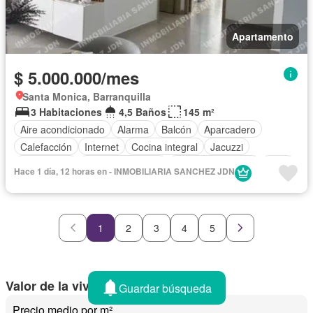
Apartamento
$ 5.000.000/mes
Santa Monica, Barranquilla
3 Habitaciones
4,5 Baños
145 m²
Aire acondicionado
Alarma
Balcón
Aparcadero
Calefacción
Internet
Cocina integral
Jacuzzi
Gas natural
Vista panorámica
Cuarto de servicio
Patio
Hace 1 día, 12 horas en - INMOBILIARIA SANCHEZ JDN
Tanque de agua
Agua
Terraza
Vigilante
Acceso para personas con discapacidad
Jardín
Ascensor
Gimnasio
Barbecue
Caseta de vigilancia
1
2
3
4
5
Sauna
Seguridad privada
Piscina
Cancha de tenis
Wifi
Permite mascotas
Permite niños
Solo familias
Valor de la vivienda en Villeta
Guardar búsqueda
Precio medio por m²