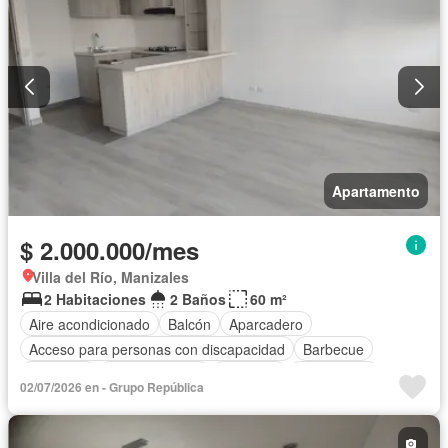
Apartamento
$ 2.000.000/mes
Villa del Río, Manizales
2 Habitaciones
2 Baños
60 m²
Aire acondicionado
Balcón
Aparcadero
Acceso para personas con discapacidad
Barbecue
Gimnasio
Cocina integral
Ascensor
Gas natural
02/07/2026 en - Grupo República
Vista panorámica
Sauna
Seguridad privada
Agua