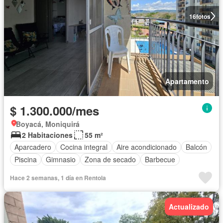
16
fotos
Apartamento
$ 1.300.000/mes
Boyacá, Moniquirá
2 Habitaciones
55 m²
Aparcadero
Cocina integral
Aire acondicionado
Balcón
Piscina
Gimnasio
Zona de secado
Barbecue
Hace 2 semanas, 1 día en Rentola
Actualizado