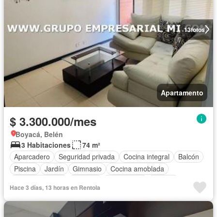
13
fotos
Apartamento
$ 3.300.000/mes
Boyacá, Belén
3 Habitaciones
74 m²
Aparcadero
Seguridad privada
Cocina integral
Balcón
Piscina
Jardín
Gimnasio
Cocina amoblada
Zona de secado
Trastero
Área infantil
Jacuzzi
Hace 3 días, 13 horas en Rentola
Ascensor
Sauna
Calefacción