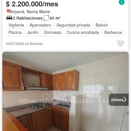
$ 2.200.000/mes
Boyacá, Santa María
2 Habitaciones
63 m²
Vigilante
Aparcadero
Seguridad privada
Balcón
Piscina
Jardín
Gimnasio
Cocina amoblada
Barbecue
Área infantil
Ascensor
04/07/2026 en Rentola
20
fotos