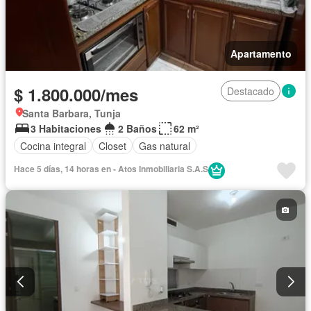
Apartamento
$ 1.800.000/mes
Destacado
Santa Barbara, Tunja
3 Habitaciones
2 Baños
62 m²
Cocina integral
Closet
Gas natural
Hace 5 días, 14 horas en - Atos Inmobiliaria S.A.S