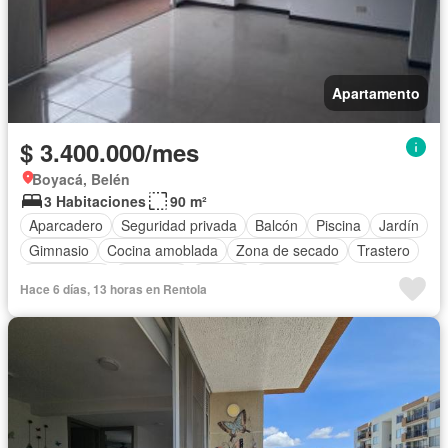
Apartamento
$ 3.400.000/mes
Boyacá, Belén
3 Habitaciones
90 m²
Aparcadero
Seguridad privada
Balcón
Piscina
Jardín
Gimnasio
Cocina amoblada
Zona de secado
Trastero
Área infantil
Ascensor
Alarma
Calefacción
Hace 6 días, 13 horas en Rentola