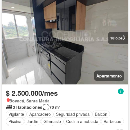
18
fotos
Apartamento
$ 2.500.000/mes
Boyacá, Santa María
3 Habitaciones
70 m²
Vigilante
Aparcadero
Seguridad privada
Balcón
Piscina
Jardín
Gimnasio
Cocina amoblada
Barbecue
Área infantil
Ascensor