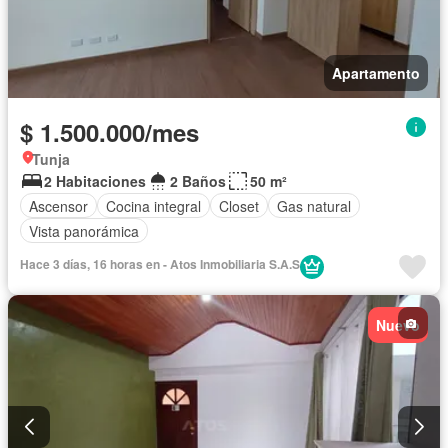
Apartamento
$ 1.500.000/mes
Tunja
2 Habitaciones
2 Baños
50 m²
Ascensor
Cocina integral
Closet
Gas natural
Vista panorámica
Hace 3 días, 16 horas en - Atos Inmobiliaria S.A.S
Nuevo