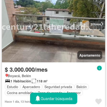
20
fotos
Apartamento
$ 3.000.000/mes
Boyacá, Belén
1 Habitación
118 m²
Estudio
Aparcadero
Seguridad privada
Balcón
Cocina amoblada
Zona de secado
Ascensor
Guardar búsqueda
Hace 1 día, 13 horas en Rentola