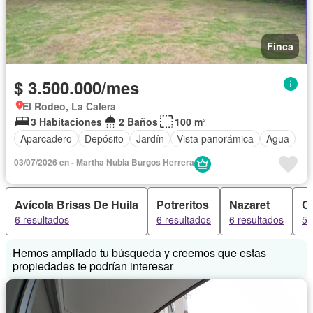
Finca
$ 3.500.000/mes
El Rodeo, La Calera
3 Habitaciones
2 Baños
100 m²
Aparcadero
Depósito
Jardín
Vista panorámica
Agua
03/07/2026 en - Martha Nubia Burgos Herrera
Avícola Brisas De Huila
Potreritos
Nazaret
C
6 resultados
6 resultados
6 resultados
5 
Hemos ampliado tu búsqueda y creemos que estas
propiedades te podrían interesar