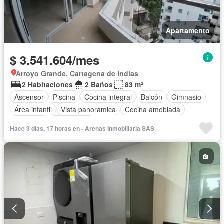
Apartamento
$ 3.541.604/mes
Arroyo Grande, Cartagena de Indias
2 Habitaciones
2 Baños
83 m²
Ascensor
Piscina
Cocina integral
Balcón
Gimnasio
Área infantil
Vista panorámica
Cocina amoblada
Barbecue
Gas natural
Hace 3 días, 17 horas en - Arenas Inmobiliaria SAS