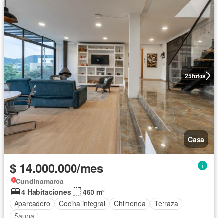
25
fotos
Casa
$ 14.000.000/mes
Cundinamarca
4 Habitaciones
460 m²
Aparcadero
Cocina integral
Chimenea
Terraza
Sauna