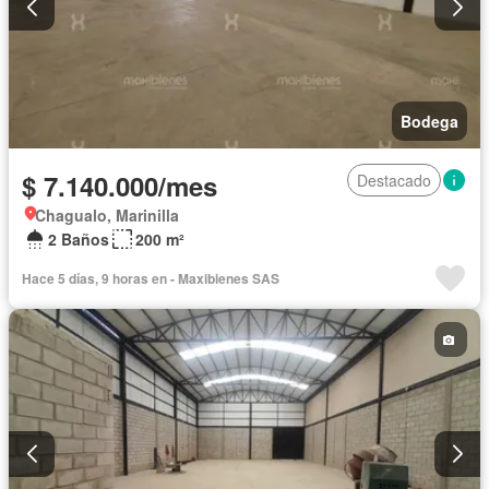
Bodega
$ 7.140.000/mes
Destacado
Chagualo, Marinilla
2 Baños
200 m²
Hace 5 días, 9 horas en - Maxibienes SAS