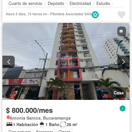
Cuarto de servicio
Depósito
Electricidad
Estudio
Gas natural
Internet
Jardín
Estudio
Tanque de agua
Hace 5 días, 15 horas en - Pilonieta Asociados SAS
Wifi
Permite mascotas
Permite niños
Casa
$ 800.000/mes
Antonia Santos, Bucaramanga
1 Habitación
1 Baño
26 m²
Gas natural
Ascensor
Closet