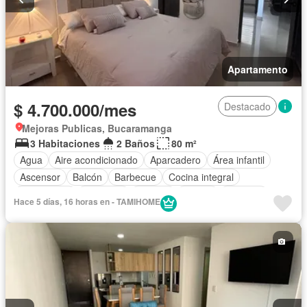
Apartamento
$ 4.700.000/mes
Destacado
Mejoras Publicas, Bucaramanga
3 Habitaciones
2 Baños
80 m²
Agua
Aire acondicionado
Aparcadero
Área infantil
Ascensor
Balcón
Barbecue
Cocina integral
Gas natural
Gimnasio
Internet
Piscina
Vigilante
Hace 5 días, 16 horas en - TAMIHOME
Sauna
Seguridad privada
Vista panorámica
Wifi
Permite niños