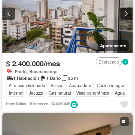
Apartamento
$ 2.400.000/mes
Destacado
El Prado, Bucaramanga
1 Habitación
1 Baño
35 m²
Aire acondicionado
Balcón
Aparcadero
Cocina integral
Internet
Jacuzzi
Gas natural
Vista panorámica
Agua
Vigilante
Ascensor
Seguridad privada
Hace 5 días, 15 horas en - TAMIHOME