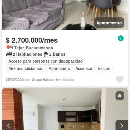
Apartamento
$ 2.700.000/mes
El Tejar, Bucaramanga
2 Habitaciones
2 Baños
Acceso para personas con discapacidad
Aire acondicionado
Aparcadero
Ascensor
Balcón
Caseta de vigilancia
Gas natural
Gimnasio
Internet
25/06/2026 en - Grupo Habitar Amoblados
Patio
Piscina
Seguridad privada
Wifi