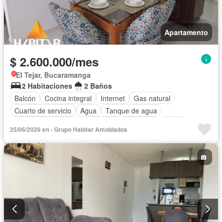
Apartamento
$ 2.600.000/mes
El Tejar, Bucaramanga
2 Habitaciones
2 Baños
Balcón
Cocina integral
Internet
Gas natural
Cuarto de servicio
Agua
Tanque de agua
Caseta de vigilancia
Gimnasio
Ascensor
Sauna
25/06/2026 en - Grupo Habitar Amoblados
Seguridad privada
Piscina
Permite mascotas
Permite niños