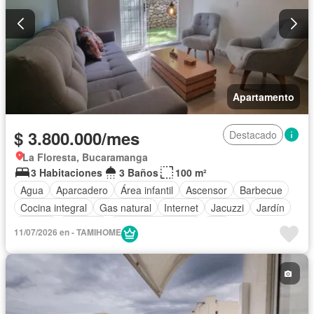
Apartamento
$ 3.800.000/mes
Destacado
La Floresta, Bucaramanga
3 Habitaciones
3 Baños
100 m²
Agua
Aparcadero
Área infantil
Ascensor
Barbecue
Cocina integral
Gas natural
Internet
Jacuzzi
Jardín
Piscina
Vigilante
Seguridad privada
Wifi
11/07/2026 en - TAMIHOME
Permite niños