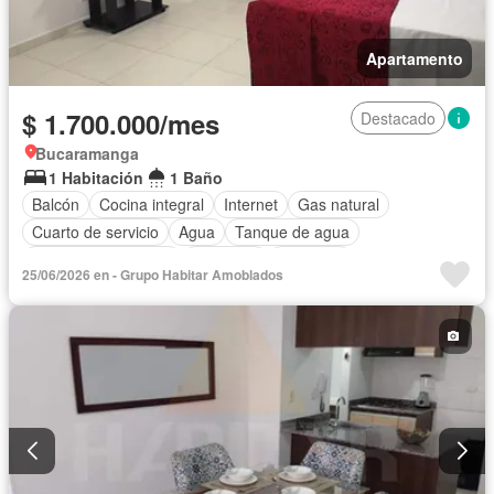
Apartamento
$ 1.700.000/mes
Destacado
Bucaramanga
1 Habitación
1 Baño
Balcón
Cocina integral
Internet
Gas natural
Cuarto de servicio
Agua
Tanque de agua
Caseta de vigilancia
Gimnasio
Ascensor
25/06/2026 en - Grupo Habitar Amoblados
Seguridad privada
Permite mascotas
Permite niños