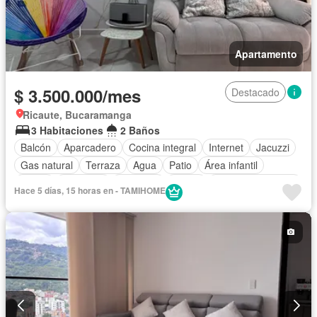
Apartamento
$ 3.500.000/mes
Destacado
Ricaute, Bucaramanga
3 Habitaciones
2 Baños
Balcón
Aparcadero
Cocina integral
Internet
Jacuzzi
Gas natural
Terraza
Agua
Patio
Área infantil
Jardín
Barbecue
Ascensor
Sauna
Seguridad privada
Hace 5 días, 15 horas en - TAMIHOME
Piscina
Permite niños