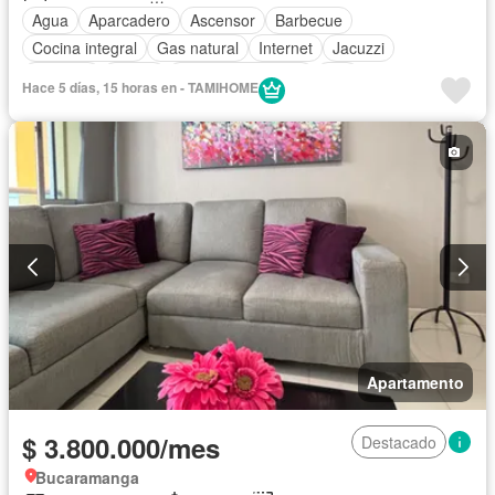
Agua
Aparcadero
Ascensor
Barbecue
Cocina integral
Gas natural
Internet
Jacuzzi
Vigilante
Sauna
Seguridad privada
Wifi
Hace 5 días, 15 horas en - TAMIHOME
Apartamento
$ 3.800.000/mes
Destacado
Bucaramanga