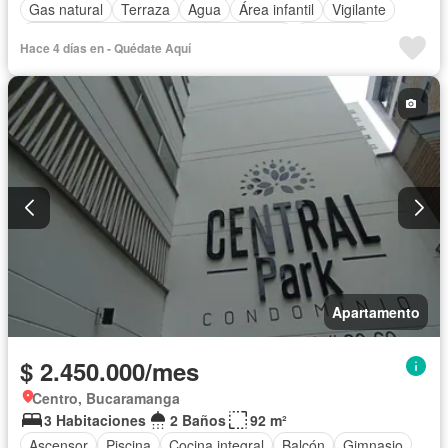
Gas natural
Terraza
Agua
Área infantil
Vigilante
Acceso para personas con discapacidad
Barbecue
Hace 4 días en - Quédate Aquí
Caseta de vigilancia
Gimnasio
Ascensor
Sauna
Seguridad privada
Piscina
Permite niños
Solo familias
Apartamento
$ 2.450.000/mes
Centro, Bucaramanga
3 Habitaciones
2 Baños
92 m²
Ascensor
Piscina
Cocina integral
Balcón
Gimnasio