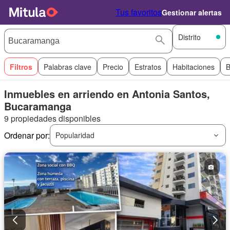
Tus favoritos
Gestionar alertas
Distrito
Filtros
Palabras clave
Precio
Estratos
Habitaciones
B
Inmuebles en arriendo en Antonia Santos,
Bucaramanga
9 propiedades disponibles
Ordenar por:
Popularidad