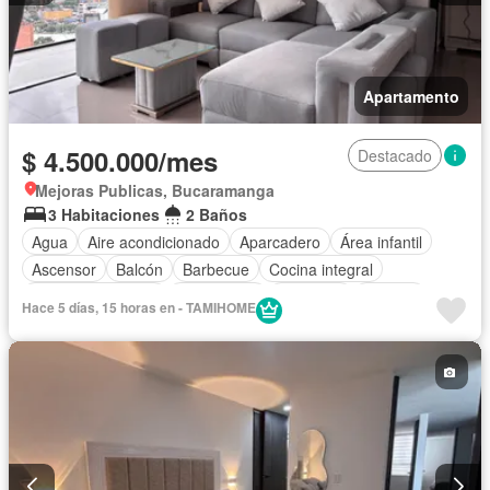
Apartamento
$ 4.500.000/mes
Destacado
Mejoras Publicas, Bucaramanga
3 Habitaciones
2 Baños
Agua
Aire acondicionado
Aparcadero
Área infantil
Ascensor
Balcón
Barbecue
Cocina integral
Cuarto de servicio
Gas natural
Gimnasio
Internet
Hace 5 días, 15 horas en - TAMIHOME
Jacuzzi
Jardín
Piscina
Sauna
Seguridad privada
Wifi
Permite niños