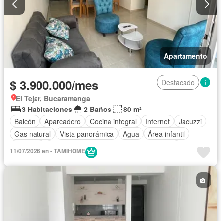
Apartamento
$ 3.900.000/mes
Destacado
El Tejar, Bucaramanga
3 Habitaciones
2 Baños
80 m²
Balcón
Aparcadero
Cocina integral
Internet
Jacuzzi
Gas natural
Vista panorámica
Agua
Área infantil
Vigilante
Acceso para personas con discapacidad
11/07/2026 en - TAMIHOME
Gimnasio
Ascensor
Sauna
Seguridad privada
Piscina
Permite mascotas
Permite niños