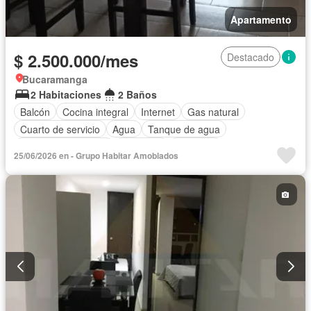
Apartamento
$ 2.500.000/mes
Destacado
Bucaramanga
2 Habitaciones
2 Baños
Balcón
Cocina integral
Internet
Gas natural
Cuarto de servicio
Agua
Tanque de agua
Caseta de vigilancia
Gimnasio
Ascensor
25/06/2026 en - Grupo Habitar Amoblados
Seguridad privada
Piscina
Permite mascotas
Permite niños