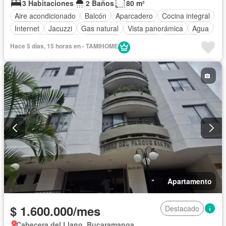
3 Habitaciones
2 Baños
80 m²
Aire acondicionado
Balcón
Aparcadero
Cocina integral
Internet
Jacuzzi
Gas natural
Vista panorámica
Agua
Patio
Área infantil
Barbecue
Gimnasio
Ascensor
Hace 5 días, 15 horas en - TAMIHOME
Sauna
Seguridad privada
Piscina
Apartamento
$ 1.600.000/mes
Destacado
Cabecera del Llano, Bucaramanga