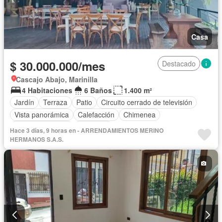
Casa
$ 30.000.000/mes
Destacado
Cascajo Abajo, Marinilla
4 Habitaciones
6 Baños
1.400 m²
Jardín
Terraza
Patio
Circuito cerrado de televisión
Vista panorámica
Calefacción
Chimenea
Cocina amoblada
Barbecue
Hace 3 días, 9 horas en - ARRENDAMIENTOS MERINO
HERMANOS S.A.S.