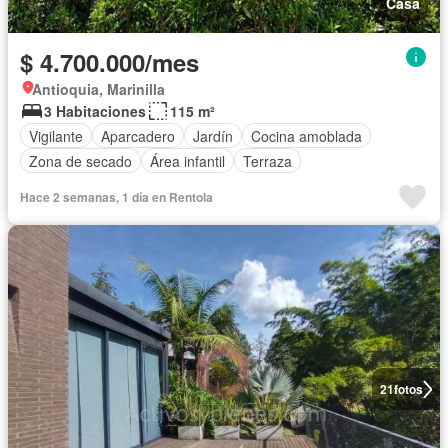
Casa
$ 4.700.000/mes
Antioquia, Marinilla
3 Habitaciones
115 m²
Vigilante
Aparcadero
Jardín
Cocina amoblada
Zona de secado
Área infantil
Terraza
Hace 2 semanas, 1 día en Rentola
21
fotos