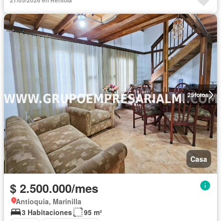
27/05/2026 en Rentola
25
fotos
Casa
$ 2.500.000/mes
Antioquia, Marinilla
3 Habitaciones
95 m²