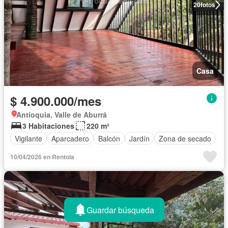
20
fotos
Casa
$ 4.900.000/mes
Antioquia, Valle de Aburrá
3 Habitaciones
220 m²
Vigilante
Aparcadero
Balcón
Jardín
Zona de secado
10/04/2026 en Rentola
Guardar búsqueda