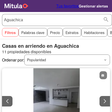
Tus favoritos
Gestionar alertas
Filtros
Palabras clave
Precio
Estratos
Habitaciones
B
Casas en arriendo en Aguachica
11 propiedades disponibles
Ordenar por:
Popularidad