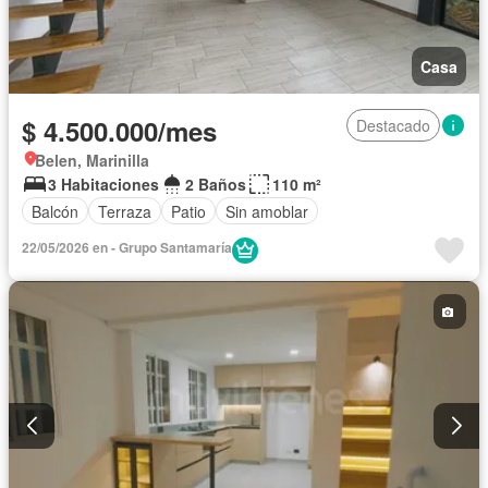
Casa
$ 4.500.000/mes
Destacado
Belen, Marinilla
3 Habitaciones
2 Baños
110 m²
Balcón
Terraza
Patio
Sin amoblar
22/05/2026 en - Grupo Santamaría