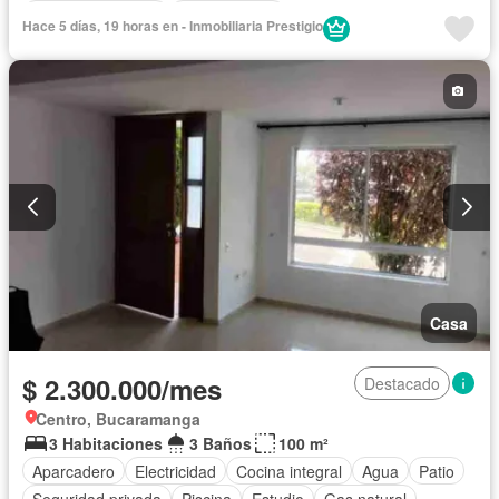
Permite mascotas
Permite niños
Hace 5 días, 19 horas en - Inmobiliaria Prestigio
Casa
$ 2.300.000/mes
Destacado
Centro, Bucaramanga
3 Habitaciones
3 Baños
100 m²
Aparcadero
Electricidad
Cocina integral
Agua
Patio
Seguridad privada
Piscina
Estudio
Gas natural