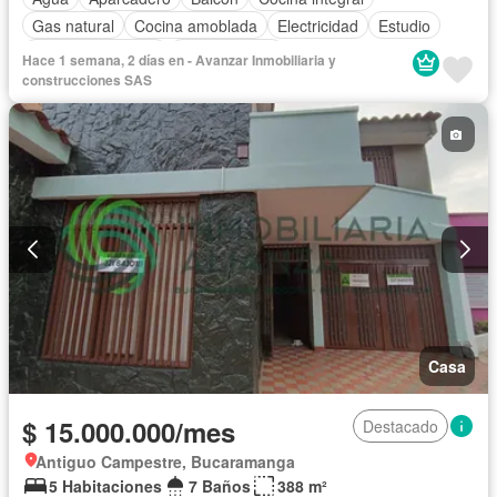
Gas natural
Cocina amoblada
Electricidad
Estudio
Permite mascotas
Permite niños
Hace 1 semana, 2 días en - Avanzar Inmobiliaria y
construcciones SAS
Casa
$ 15.000.000/mes
Destacado
Antiguo Campestre, Bucaramanga
5 Habitaciones
7 Baños
388 m²