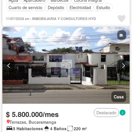
Cuarto de servicio
Depósito
Electricidad
Estudio
Gas natural
Jardín
Patio
Tanque de agua
11/07/2026 en - INMOBILIARIA Y CONSULTORES HYD
Vista panorámica
Permite mascotas
Permite niños
Casa
$ 5.800.000/mes
Destacado
Terrazas, Bucaramanga
5 Habitaciones
4 Baños
220 m²