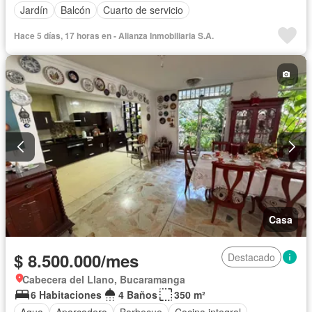
Jardín
Balcón
Cuarto de servicio
Hace 5 días, 17 horas en - Alianza Inmobiliaria S.A.
Casa
$ 8.500.000/mes
Destacado
Cabecera del Llano, Bucaramanga
6 Habitaciones
4 Baños
350 m²
Agua
Aparcadero
Barbecue
Cocina integral