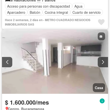
8 Habitaciones
7 Baños
Acceso para personas con discapacidad
Agua
Aparcadero
Balcón
Cocina integral
Cuarto de servicio
Depósito
Electricidad
Estudio
Gas natural
Patio
Hace 2 semanas, 2 días en - METRO CUADRADO NEGOCIOS
Tanque de agua
Vista panorámica
Permite mascotas
INMOBILIARIOS SAS
Permite niños
Solo familias
Casa
$ 1.600.000/mes
Centro, Bucaramanga