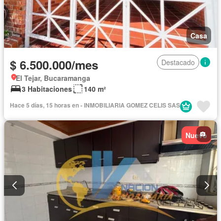
Casa
$ 6.500.000/mes
Destacado
El Tejar, Bucaramanga
3 Habitaciones
140 m²
Hace 5 días, 15 horas en - INMOBILIARIA GOMEZ CELIS SAS
Nuevo