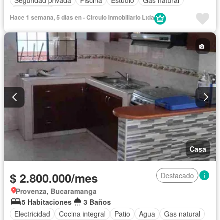
Área infantil
Hace 1 semana, 5 días en - Circulo Inmobiliario Ltda
Casa
$ 2.800.000/mes
Destacado
Provenza, Bucaramanga
5 Habitaciones
3 Baños
Electricidad
Cocina integral
Patio
Agua
Gas natural