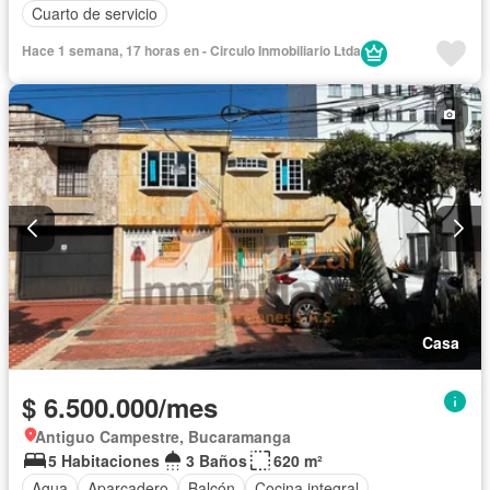
Cuarto de servicio
Hace 1 semana, 17 horas en - Circulo Inmobiliario Ltda
Casa
$ 6.500.000/mes
Antiguo Campestre, Bucaramanga
5 Habitaciones
3 Baños
620 m²
Agua
Aparcadero
Balcón
Cocina integral