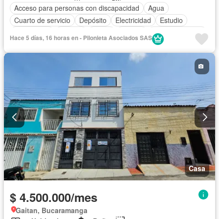
Acceso para personas con discapacidad
Agua
Cuarto de servicio
Depósito
Electricidad
Estudio
Gas natural
Internet
Jardín
Estudio
Tanque de agua
Hace 5 días, 16 horas en - Pilonieta Asociados SAS
Wifi
Permite mascotas
Permite niños
Casa
$ 4.500.000/mes
Gaitan, Bucaramanga