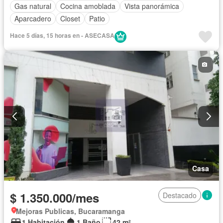
Gas natural
Cocina amoblada
Vista panorámica
Aparcadero
Closet
Patio
Hace 5 días, 15 horas en - ASECASA
Casa
$ 1.350.000/mes
Destacado
Mejoras Publicas, Bucaramanga
1 Habitación
1 Baño
42 m²