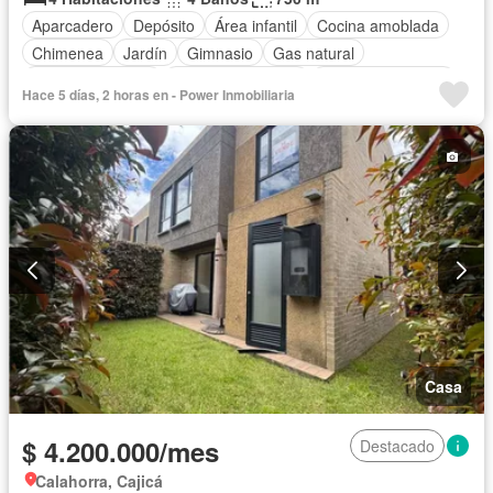
Aparcadero
Depósito
Área infantil
Cocina amoblada
Chimenea
Jardín
Gimnasio
Gas natural
Vista panorámica
Seguridad privada
Cuarto de servicio
Hace 5 días, 2 horas en - Power Inmobiliaria
Cancha de tenis
Casa
$ 4.200.000/mes
Destacado
Calahorra, Cajicá