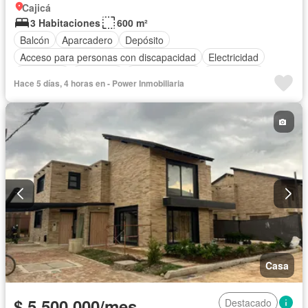
Cajicá
3 Habitaciones
600 m²
Balcón
Aparcadero
Depósito
Acceso para personas con discapacidad
Electricidad
Chimenea
Gimnasio
Cocina integral
Gas natural
Hace 5 días, 4 horas en - Power Inmobiliaria
Vista panorámica
Seguridad privada
Agua
Casa
$ 5.500.000/mes
Destacado