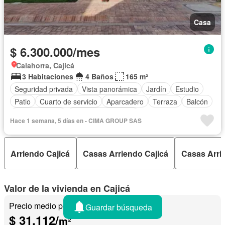
Casa
$ 6.300.000/mes
Calahorra, Cajicá
3 Habitaciones
4 Baños
165 m²
Seguridad privada
Vista panorámica
Jardín
Estudio
Patio
Cuarto de servicio
Aparcadero
Terraza
Balcón
Cocina integral
Caseta de vigilancia
Hace 1 semana, 5 días en - CIMA GROUP SAS
Arriendo Cajicá
Casas Arriendo Cajicá
Casas Arr
Valor de la vivienda en Cajicá
Precio medio por m²
Guardar búsqueda
$ 31.112/
m²