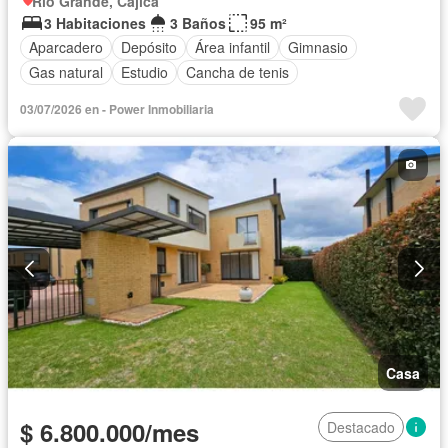
Rio Grande, Cajicá
3 Habitaciones
3 Baños
95 m²
Aparcadero
Depósito
Área infantil
Gimnasio
Gas natural
Estudio
Cancha de tenis
03/07/2026 en - Power Inmobiliaria
Casa
$ 6.800.000/mes
Destacado