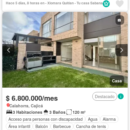
Hace 5 días, 8 horas en - Xiomara Quitian - Tu casa Sabana
Cocina amoblada
Cocina integral
Depósito
Electricidad
Gas natural
Gimnasio
Jacuzzi
Jardín
Patio
Piscina
Vigilante
Sauna
Seguridad privada
Tanque de agua
Terraza
Vista panorámica
Permite mascotas
Permite niños
Solo familias
Casa
$ 6.800.000/mes
Destacado
Calahorra, Cajicá
3 Habitaciones
3 Baños
120 m²
Acceso para personas con discapacidad
Agua
Alarma
Área infantil
Balcón
Barbecue
Cancha de tenis