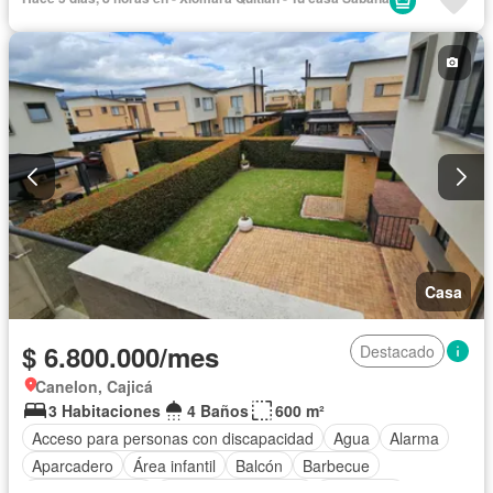
Caseta de vigilancia
Gimnasio
Estudio
Sauna
Seguridad privada
Piscina
Cancha de tenis
Permite mascotas
Permite niños
Solo familias
Casa
$ 6.800.000/mes
Destacado
Canelon, Cajicá
3 Habitaciones
4 Baños
600 m²
Acceso para personas con discapacidad
Agua
Alarma
Aparcadero
Área infantil
Balcón
Barbecue
Cancha de tenis
Caseta de vigilancia
Chimenea