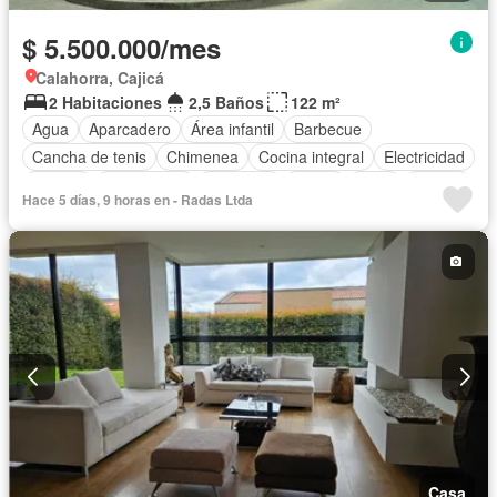
$ 5.500.000/mes
Calahorra, Cajicá
2 Habitaciones
2,5 Baños
122 m²
Agua
Aparcadero
Área infantil
Barbecue
Cancha de tenis
Chimenea
Cocina integral
Electricidad
Estudio
Gas natural
Gimnasio
Jardín
Patio
Piscina
Hace 5 días, 9 horas en - Radas Ltda
Seguridad privada
Terraza
Casa