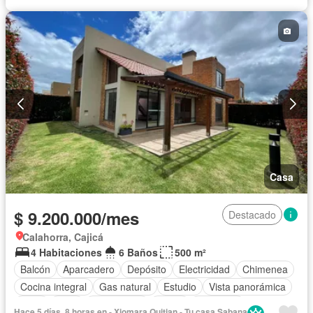
Patio
Vigilante
Seguridad privada
Permite mascotas
Permite niños
Solo familias
Casa
$ 9.200.000/mes
Destacado
Calahorra, Cajicá
4 Habitaciones
6 Baños
500 m²
Balcón
Aparcadero
Depósito
Electricidad
Chimenea
Cocina integral
Gas natural
Estudio
Vista panorámica
Agua
Patio
Área infantil
Jardín
Barbecue
Hace 5 días, 8 horas en - Xiomara Quitian - Tu casa Sabana