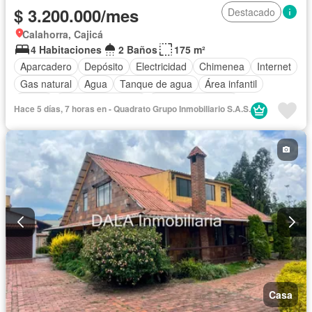
$ 3.200.000/mes
Destacado
Calahorra, Cajicá
4 Habitaciones
2 Baños
175 m²
Aparcadero
Depósito
Electricidad
Chimenea
Internet
Gas natural
Agua
Tanque de agua
Área infantil
Jardín
Seguridad privada
Permite mascotas
Hace 5 días, 7 horas en - Quadrato Grupo Inmobiliario S.A.S.
Permite niños
Solo familias
Casa