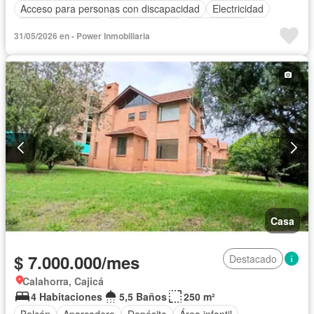
Acceso para personas con discapacidad
Electricidad
Cocina amoblada
Cocina integral
Gas natural
31/05/2026 en - Power Inmobiliaria
Seguridad privada
Cuarto de servicio
Agua
Casa
$ 7.000.000/mes
Destacado
Calahorra, Cajicá
4 Habitaciones
5,5 Baños
250 m²
Balcón
Aparcadero
Depósito
Área infantil