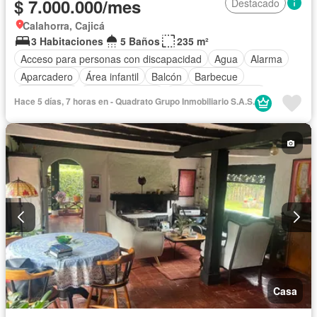
$ 7.000.000/mes
Destacado
Calahorra, Cajicá
3 Habitaciones
5 Baños
235 m²
Acceso para personas con discapacidad
Agua
Alarma
Aparcadero
Área infantil
Balcón
Barbecue
Calefacción
Cancha de tenis
Caseta de vigilancia
Hace 5 días, 7 horas en - Quadrato Grupo Inmobiliario S.A.S.
Chimenea
Cocina amoblada
Cocina integral
Cuarto de servicio
Depósito
Electricidad
Estudio
Gas natural
Gimnasio
Internet
Jardín
Patio
Vigilante
Seguridad privada
Tanque de agua
Wifi
Permite mascotas
Permite niños
Solo familias
Casa