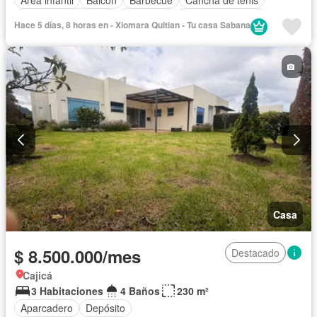
Caseta de vigilancia
Chimenea
Cocina amoblada
Hace 5 días, 8 horas en - Xiomara Quitian - Tu casa Sabana
Cocina integral
Electricidad
Estudio
Gas natural
Gimnasio
Jardín
Piscina
Vigilante
Sauna
Seguridad privada
Permite mascotas
Permite niños
Solo familias
Casa
$ 8.500.000/mes
Destacado
Cajicá
3 Habitaciones
4 Baños
230 m²
Aparcadero
Depósito