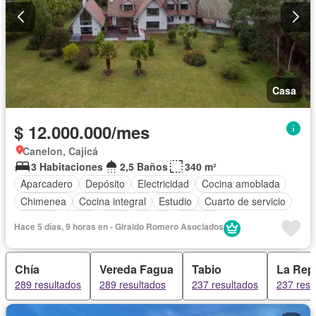
Casa
$ 12.000.000/mes
Canelon, Cajicá
3 Habitaciones
2,5 Baños
340 m²
Aparcadero
Depósito
Electricidad
Cocina amoblada
Chimenea
Cocina integral
Estudio
Cuarto de servicio
Terraza
Agua
Patio
Jardín
Estudio
Hace 5 días, 9 horas en - Giraldo Romero Asociados
Seguridad privada
Permite mascotas
Permite niños
Chía
Vereda Fagua
Tabio
La Rep
289 resultados
289 resultados
237 resultados
237 resu