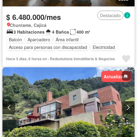
$ 6.480.000/mes
Destacado
Chuntame, Cajicá
3 Habitaciones
4 Baños
400 m²
Balcón
Aparcadero
Área infantil
Acceso para personas con discapacidad
Electricidad
Chimenea
Gimnasio
Cocina integral
Gas natural
Hace 5 días, 6 horas en - Redsolutions Inmobiliaria & Negocios
Vista panorámica
Seguridad privada
Piscina
Cancha de tenis
Agua
Actualizado