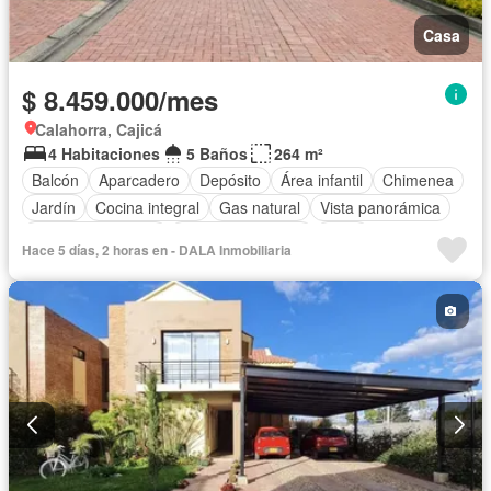
Casa
$ 8.459.000/mes
Calahorra, Cajicá
4 Habitaciones
5 Baños
264 m²
Balcón
Aparcadero
Depósito
Área infantil
Chimenea
Jardín
Cocina integral
Gas natural
Vista panorámica
Seguridad privada
Cuarto de servicio
Agua
Hace 5 días, 2 horas en - DALA Inmobiliaria