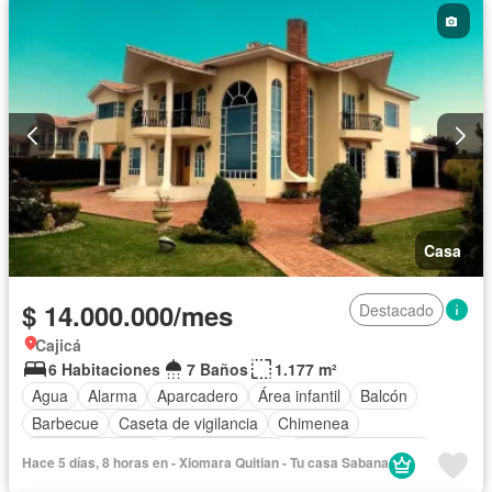
Casa
$ 14.000.000/mes
Destacado
Cajicá
6 Habitaciones
7 Baños
1.177 m²
Agua
Alarma
Aparcadero
Área infantil
Balcón
Barbecue
Caseta de vigilancia
Chimenea
Cocina amoblada
Cocina integral
Cuarto de servicio
Hace 5 días, 8 horas en - Xiomara Quitian - Tu casa Sabana
Depósito
Electricidad
Estudio
Gas natural
Jardín