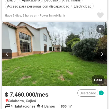
Acceso para personas con discapacidad
Electricidad
Cocina amoblada
Chimenea
Cocina integral
Ascensor
Hace 5 días, 2 horas en - Power Inmobiliaria
Vista panorámica
Seguridad privada
Cuarto de servicio
Cancha de tenis
Casa
$ 7.460.000/mes
Destacado
Calahorra, Cajicá
4 Habitaciones
4 Baños
800 m²