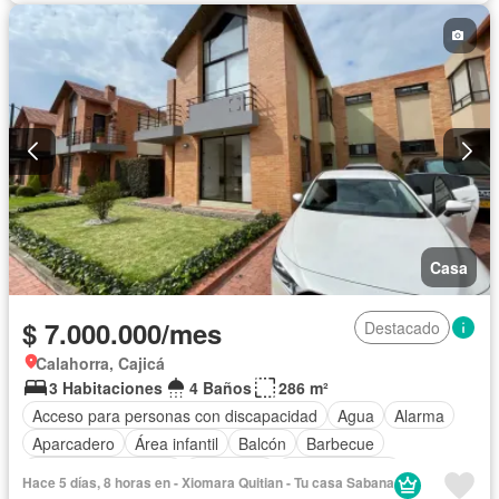
Estudio
Patio
Vigilante
Seguridad privada
Tanque de agua
Terraza
Vista panorámica
Permite mascotas
Permite niños
Solo familias
Casa
$ 7.000.000/mes
Destacado
Calahorra, Cajicá
3 Habitaciones
4 Baños
286 m²
Acceso para personas con discapacidad
Agua
Alarma
Aparcadero
Área infantil
Balcón
Barbecue
Caseta de vigilancia
Chimenea
Cocina integral
Hace 5 días, 8 horas en - Xiomara Quitian - Tu casa Sabana
Depósito
Electricidad
Estudio
Gas natural
Jardín