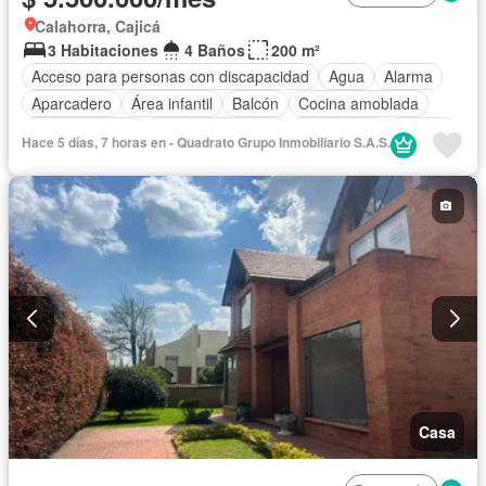
Calahorra, Cajicá
3 Habitaciones
4 Baños
200 m²
Acceso para personas con discapacidad
Agua
Alarma
Aparcadero
Área infantil
Balcón
Cocina amoblada
Cocina integral
Cuarto de servicio
Electricidad
Estudio
Hace 5 días, 7 horas en - Quadrato Grupo Inmobiliario S.A.S.
Gas natural
Internet
Jardín
Patio
Seguridad privada
Tanque de agua
Vista panorámica
Wifi
Permite mascotas
Permite niños
Solo familias
Casa