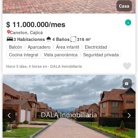
Casa
$ 11.000.000/mes
Canelon, Cajicá
3 Habitaciones
4 Baños
316 m²
Balcón
Aparcadero
Área infantil
Electricidad
Cocina integral
Vista panorámica
Seguridad privada
Cuarto de servicio
Agua
Patio
Hace 5 días, 4 horas en - DALA Inmobiliaria