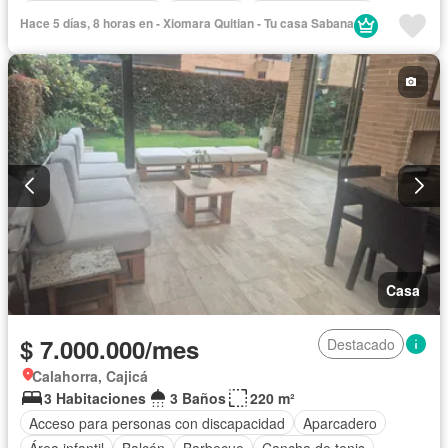
Caseta de vigilancia
Chimenea
Cocina amoblada
Hace 5 días, 8 horas en - Xiomara Quitian - Tu casa Sabana
Cocina integral
Depósito
Electricidad
Estudio
Gas natural
Gimnasio
Internet
Jardín
Piscina
Vigilante
Sauna
Seguridad privada
Tanque de agua
Permite mascotas
Permite niños
Solo familias
Casa
$ 7.000.000/mes
Destacado
Calahorra, Cajicá
3 Habitaciones
3 Baños
220 m²
Acceso para personas con discapacidad
Aparcadero
Área infantil
Balcón
Barbecue
Cancha de tenis