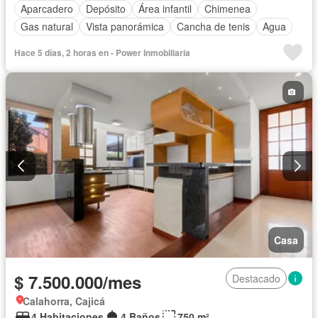
Aparcadero
Depósito
Área infantil
Chimenea
Gas natural
Vista panorámica
Cancha de tenis
Agua
Hace 5 días, 2 horas en - Power Inmobiliaria
Casa
$ 7.500.000/mes
Destacado
Calahorra, Cajicá
4 Habitaciones
4 Baños
750 m²