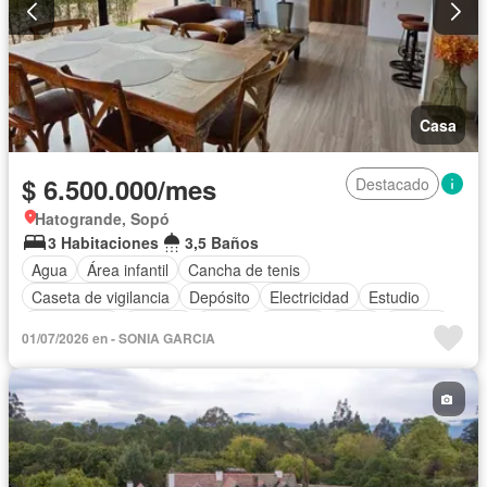
Casa
$ 6.500.000/mes
Destacado
Hatogrande, Sopó
3 Habitaciones
3,5 Baños
Agua
Área infantil
Cancha de tenis
Caseta de vigilancia
Depósito
Electricidad
Estudio
Gas natural
Internet
Jardín
Estudio
Patio
Piscina
01/07/2026 en - SONIA GARCIA
Sauna
Seguridad privada
Vista panorámica
Permite mascotas
Permite niños
Solo familias