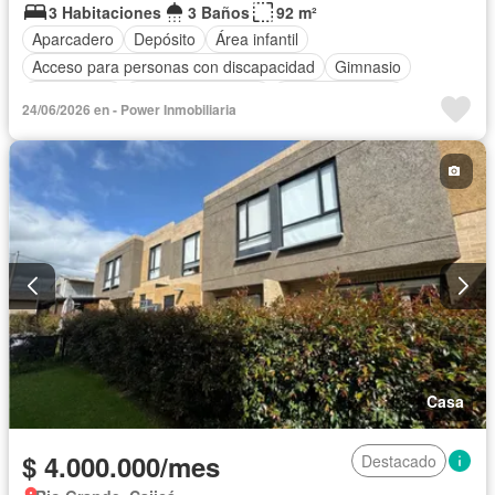
3 Habitaciones
3 Baños
92 m²
Aparcadero
Depósito
Área infantil
Acceso para personas con discapacidad
Gimnasio
Gas natural
Seguridad privada
Cancha de tenis
24/06/2026 en - Power Inmobiliaria
Casa
$ 4.000.000/mes
Destacado