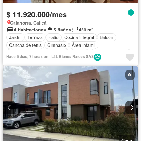
$ 11.920.000/mes
Calahorra, Cajicá
4 Habitaciones
5 Baños
430 m²
Jardín
Terraza
Patio
Cocina integral
Balcón
Cancha de tenis
Gimnasio
Área infantil
Circuito cerrado de televisión
Alarma
Cuarto de servicio
Hace 5 días, 7 horas en - L2L Bienes Raíces SAS
Vista panorámica
Calefacción
Chimenea
Barbecue
Closet
Sauna
Gas natural
Casa