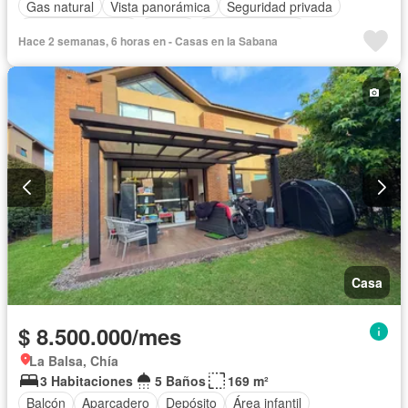
Gas natural
Vista panorámica
Seguridad privada
Cuarto de servicio
Piscina
Cancha de tenis
Hace 2 semanas, 6 horas en - Casas en la Sabana
Casa
$ 8.500.000/mes
La Balsa, Chía
3 Habitaciones
5 Baños
169 m²
Balcón
Aparcadero
Depósito
Área infantil