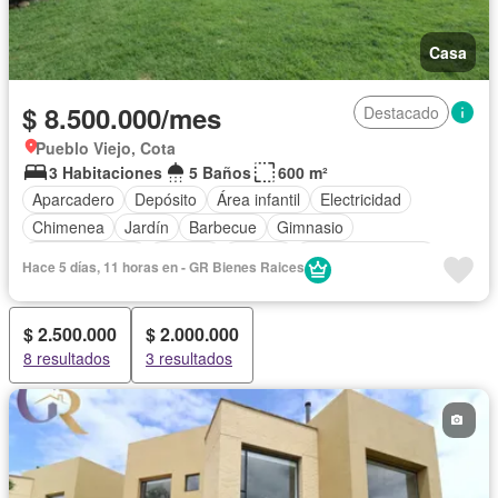
Casa
$ 8.500.000/mes
Destacado
Pueblo Viejo, Cota
3 Habitaciones
5 Baños
600 m²
Aparcadero
Depósito
Área infantil
Electricidad
Chimenea
Jardín
Barbecue
Gimnasio
Cocina integral
Internet
Jacuzzi
Vista panorámica
Hace 5 días, 11 horas en - GR Bienes Raices
Seguridad privada
Cuarto de servicio
Piscina
Cancha de tenis
Patio
$ 2.500.000
$ 2.000.000
8 resultados
3 resultados