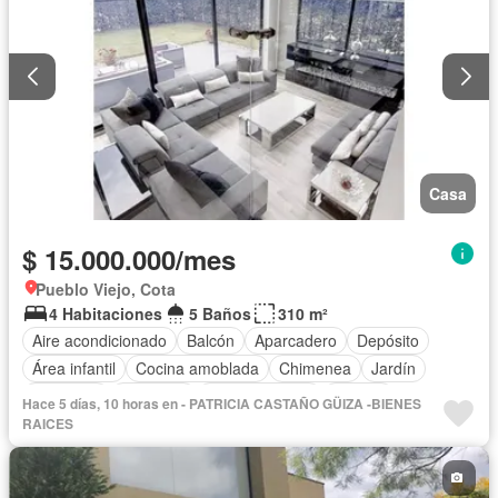
Casa
$ 15.000.000/mes
Pueblo Viejo, Cota
4 Habitaciones
5 Baños
310 m²
Aire acondicionado
Balcón
Aparcadero
Depósito
Área infantil
Cocina amoblada
Chimenea
Jardín
Barbecue
Gimnasio
Cocina integral
Jacuzzi
Hace 5 días, 10 horas en - PATRICIA CASTAÑO GÜIZA -BIENES
Seguridad privada
Cuarto de servicio
Piscina
RAICES
Cancha de tenis