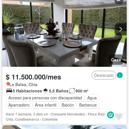
Casa
$ 11.500.000/mes
Destacado
La Balsa, Chía
5 Habitaciones
5,5 Baños
900 m²
Acceso para personas con discapacidad
Agua
Aparcadero
Área infantil
Balcón
Barbecue
Cancha de tenis
Caseta de vigilancia
Chimenea
Hace 1 semana, 3 días en - Consuelo Hernández - Finca Raíz
Cocina amoblada
Cocina integral
Cuarto de servicio
Chía, Cundinamarca - Colombia
Depósito
Electricidad
Estudio
Gas natural
Gimnasio