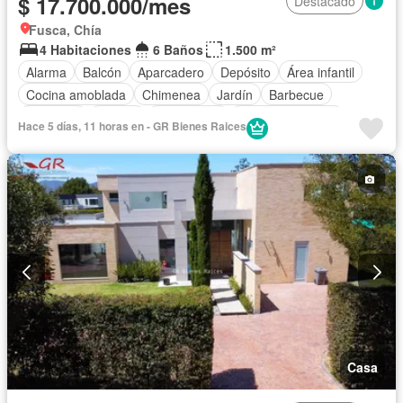
$ 17.700.000/mes
Destacado
Fusca, Chía
4 Habitaciones
6 Baños
1.500 m²
Alarma
Balcón
Aparcadero
Depósito
Área infantil
Cocina amoblada
Chimenea
Jardín
Barbecue
Gimnasio
Jacuzzi
Gas natural
Vista panorámica
Hace 5 días, 11 horas en - GR Bienes Raices
Seguridad privada
Cuarto de servicio
Piscina
Cancha de tenis
Patio
Casa