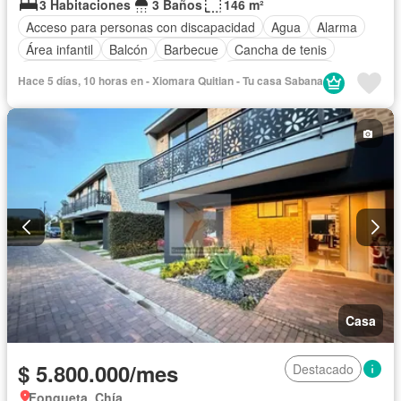
3 Habitaciones
3 Baños
146 m²
Acceso para personas con discapacidad
Agua
Alarma
Área infantil
Balcón
Barbecue
Cancha de tenis
Caseta de vigilancia
Chimenea
Cocina amoblada
Hace 5 días, 10 horas en - Xiomara Quitian - Tu casa Sabana
Cocina integral
Electricidad
Estudio
Gas natural
Gimnasio
Jacuzzi
Jardín
Estudio
Patio
Piscina
Vigilante
Sauna
Seguridad privada
Tanque de agua
Terraza
Vista panorámica
Permite mascotas
Permite niños
Solo familias
Casa
$ 5.800.000/mes
Destacado
Fonqueta, Chía