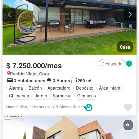
Casa
$ 7.250.000/mes
Destacado
Pueblo Viejo, Cota
3 Habitaciones
3 Baños
250 m²
Alarma
Balcón
Aparcadero
Depósito
Área infantil
Chimenea
Jardín
Barbecue
Gimnasio
Cocina integral
Jacuzzi
Vista panorámica
Hace 5 días, 11 horas en - GR Bienes Raices
Seguridad privada
Cuarto de servicio
Piscina
Cancha de tenis
Patio