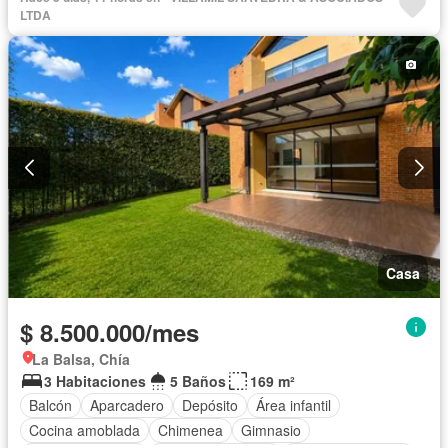
Vista panorámica
Cuarto de servicio
Terraza
Agua
LTDA
Tanque de agua
Patio
Área infantil
Vigilante
Jardín
Barbecue
Caseta de vigilancia
Gimnasio
Estudio
Sauna
Seguridad privada
Piscina
Cancha de tenis
Permite mascotas
Permite niños
Casa
$ 8.500.000/mes
La Balsa, Chía
3 Habitaciones
5 Baños
169 m²
Balcón
Aparcadero
Depósito
Área infantil
Cocina amoblada
Chimenea
Gimnasio