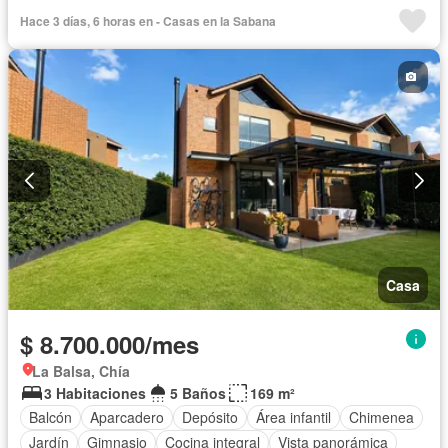
Vista panorámica
Seguridad privada
Cuarto de servicio
Hace 3 días, 6 horas en - Casas en la Sabana
Piscina
Cancha de tenis
Casa
$ 8.700.000/mes
La Balsa, Chía
3 Habitaciones
5 Baños
169 m²
Balcón
Aparcadero
Depósito
Área infantil
Chimenea
Jardín
Gimnasio
Cocina integral
Vista panorámica