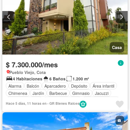
Casa
$ 7.300.000/mes
Pueblo Viejo, Cota
4 Habitaciones
6 Baños
1.200 m²
Alarma
Balcón
Aparcadero
Depósito
Área infantil
Chimenea
Jardín
Barbecue
Gimnasio
Jacuzzi
Vista panorámica
Seguridad privada
Cuarto de servicio
Hace 5 días, 11 horas en - GR Bienes Raices
Piscina
Cancha de tenis
Patio