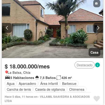
Jardín
Patio
Piscina
Vigilante
Sauna
Seguridad privada
Tanque de agua
Terraza
Vista panorámica
Permite mascotas
Permite niños
Solo familias
Casa
$ 18.000.000/mes
Destacado
La Balsa, Chía
5 Habitaciones
7,5 Baños
426 m²
Agua
Aparcadero
Área infantil
Barbecue
Cancha de tenis
Caseta de vigilancia
Chimenea
Cocina amoblada
Cocina integral
Cuarto de servicio
Hace 5 días, 11 horas en - VILLAMIL SAAVEDRA & ASOCIADOS
Depósito
Electricidad
Estudio
Gas natural
LTDA