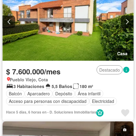
Casa
$ 7.600.000/mes
Destacado
Pueblo Viejo, Cota
3 Habitaciones
5,5 Baños
180 m²
Balcón
Aparcadero
Depósito
Área infantil
Acceso para personas con discapacidad
Electricidad
Cocina amoblada
Chimenea
Jardín
Barbecue
Hace 5 días, 6 horas en - D. Soluciones Inmobiliarias
Cocina integral
Gas natural
Seguridad privada
Cuarto de servicio
Cancha de tenis
Patio