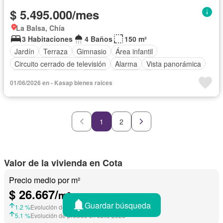
$ 5.495.000/mes
La Balsa, Chía
3 Habitaciones
4 Baños
150 m²
Jardín
Terraza
Gimnasio
Área infantil
Circuito cerrado de televisión
Alarma
Vista panorámica
Chimenea
Closet
Sauna
Gas natural
01/06/2026 en - Kasap bienes raices
1
2
Valor de la vivienda en Cota
Precio medio por m²
$ 26.667/
m²
Guardar búsqueda
1.2 %
Evolución de precios en Junio 2026
5.1 %
Evolución de precios en Julio 2025