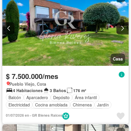
Casa
$ 7.500.000/mes
Pueblo Viejo, Cota
4 Habitaciones
3 Baños
176 m²
Balcón
Aparcadero
Depósito
Área infantil
Electricidad
Cocina amoblada
Chimenea
Jardín
Barbecue
Gimnasio
Cocina integral
Internet
01/07/2026 en - GR Bienes Raices
Vista panorámica
Seguridad privada
Cuarto de servicio
Piscina
Cancha de tenis
Patio