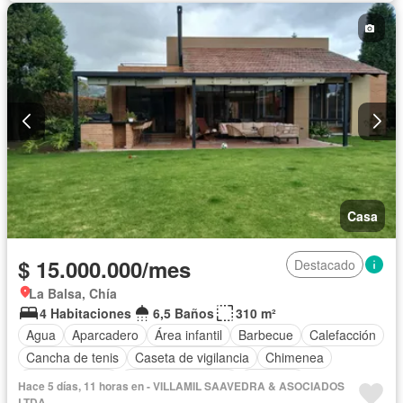
Casa
$ 15.000.000/mes
Destacado
La Balsa, Chía
4 Habitaciones
6,5 Baños
310 m²
Agua
Aparcadero
Área infantil
Barbecue
Calefacción
Cancha de tenis
Caseta de vigilancia
Chimenea
Cocina integral
Cuarto de servicio
Depósito
Hace 5 días, 11 horas en - VILLAMIL SAAVEDRA & ASOCIADOS
Electricidad
Estudio
Gas natural
Gimnasio
Internet
LTDA