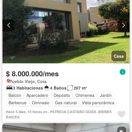
Casa
$ 8.000.000/mes
Pueblo Viejo, Cota
3 Habitaciones
4 Baños
207 m²
Balcón
Aparcadero
Depósito
Chimenea
Jardín
Barbecue
Gimnasio
Gas natural
Vista panorámica
Seguridad privada
Cuarto de servicio
Piscina
Hace 5 días, 10 horas en - PATRICIA CASTAÑO GÜIZA -BIENES
Cancha de tenis
RAICES