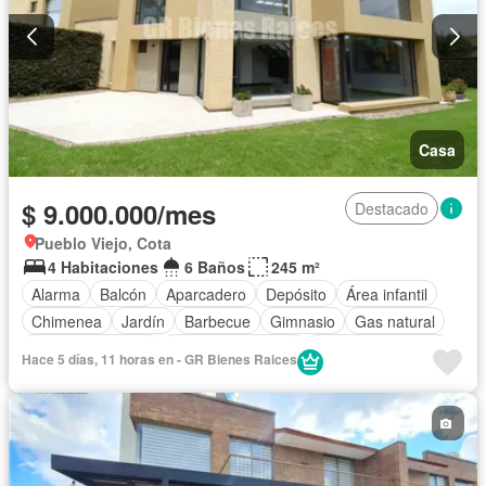
Casa
$ 9.000.000/mes
Destacado
Pueblo Viejo, Cota
4 Habitaciones
6 Baños
245 m²
Alarma
Balcón
Aparcadero
Depósito
Área infantil
Chimenea
Jardín
Barbecue
Gimnasio
Gas natural
Vista panorámica
Seguridad privada
Cuarto de servicio
Hace 5 días, 11 horas en - GR Bienes Raices
Piscina
Cancha de tenis
Patio