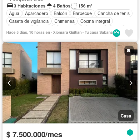
3 Habitaciones
4 Baños
156 m²
Agua
Aparcadero
Balcón
Barbecue
Cancha de tenis
Caseta de vigilancia
Chimenea
Cocina integral
Electricidad
Estudio
Gas natural
Gimnasio
Jardín
Hace 5 días, 10 horas en - Xiomara Quitian - Tu casa Sabana
Patio
Piscina
Vigilante
Sauna
Seguridad privada
Permite mascotas
Permite niños
Solo familias
Casa
$ 7.500.000/mes