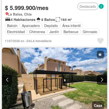
$ 5.999.900/mes
Destacado
La Balsa, Chía
4 Habitaciones
6 Baños
164 m²
Balcón
Aparcadero
Depósito
Área infantil
Electricidad
Chimenea
Jardín
Barbecue
Gimnasio
Cocina integral
Vista panorámica
Seguridad privada
11/07/2026 en - DALA Inmobiliaria
Cuarto de servicio
Piscina
Cancha de tenis
Agua
Patio
Casa