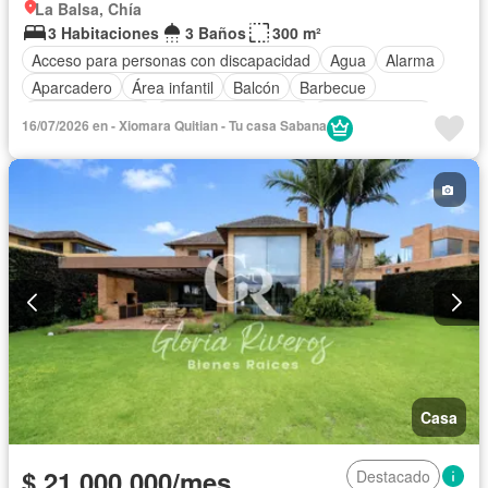
La Balsa, Chía
3 Habitaciones
3 Baños
300 m²
Acceso para personas con discapacidad
Agua
Alarma
Aparcadero
Área infantil
Balcón
Barbecue
Cancha de tenis
Caseta de vigilancia
Cocina integral
16/07/2026 en - Xiomara Quitian - Tu casa Sabana
Electricidad
Estudio
Gas natural
Gimnasio
Jacuzzi
Jardín
Estudio
Piscina
Vigilante
Sauna
Seguridad privada
Tanque de agua
Terraza
Vista panorámica
Permite mascotas
Permite niños
Solo familias
Casa
$ 21.000.000/mes
Destacado