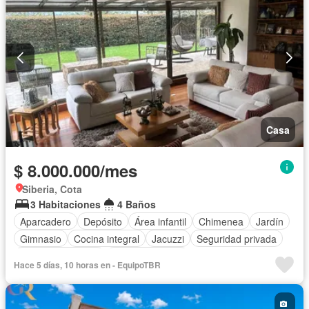
Casa
$ 8.000.000/mes
Siberia, Cota
3 Habitaciones
4 Baños
Aparcadero
Depósito
Área infantil
Chimenea
Jardín
Gimnasio
Cocina integral
Jacuzzi
Seguridad privada
Cuarto de servicio
Cancha de tenis
Hace 5 días, 10 horas en - EquipoTBR