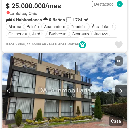
$ 25.000.000/mes
Destacado
La Balsa, Chía
4 Habitaciones
5 Baños
1.724 m²
Alarma
Balcón
Aparcadero
Depósito
Área infantil
Chimenea
Jardín
Barbecue
Gimnasio
Jacuzzi
Vista panorámica
Seguridad privada
Cuarto de servicio
Hace 5 días, 11 horas en - GR Bienes Raices
Piscina
Cancha de tenis
Patio
Casa