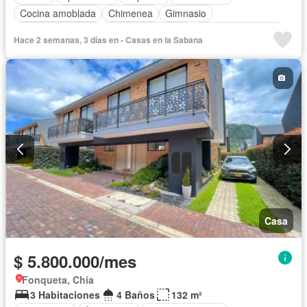
Cocina amoblada
Chimenea
Gimnasio
Vista panorámica
Seguridad privada
Cuarto de servicio
Hace 2 semanas, 3 días en - Casas en la Sabana
Piscina
Casa
$ 5.800.000/mes
Fonqueta, Chía
3 Habitaciones
4 Baños
132 m²