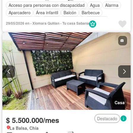
Acceso para personas con discapacidad
Agua
Alarma
Aparcadero
Área infantil
Balcón
Barbecue
Cancha de tenis
Caseta de vigilancia
Chimenea
29/05/2026 en - Xiomara Quitian - Tu casa Sabana
Cocina integral
Cuarto de servicio
Depósito
Electricidad
Estudio
Gas natural
Gimnasio
Estudio
Piscina
Vigilante
Seguridad privada
Vista panorámica
Permite mascotas
Permite niños
Solo familias
Casa
$ 5.500.000/mes
Destacado
La Balsa, Chía