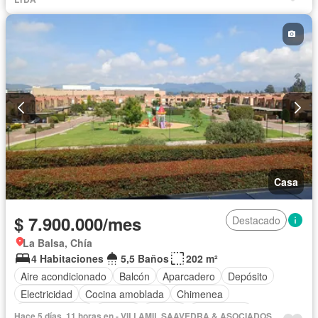
Jacuzzi
Jardín
Estudio
Piscina
Sauna
Seguridad privada
Tanque de agua
Terraza
Vista panorámica
Wifi
Permite mascotas
Permite niños
Solo familias
Casa
$ 7.900.000/mes
Destacado
La Balsa, Chía
4 Habitaciones
5,5 Baños
202 m²
Aire acondicionado
Balcón
Aparcadero
Depósito
Electricidad
Cocina amoblada
Chimenea
Cocina integral
Internet
Jacuzzi
Gas natural
Hace 5 días, 11 horas en - VILLAMIL SAAVEDRA & ASOCIADOS