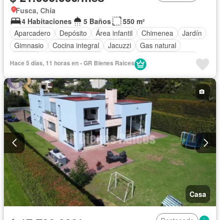
Fusca, Chía
4 Habitaciones
5 Baños
550 m²
Aparcadero
Depósito
Área infantil
Chimenea
Jardín
Gimnasio
Cocina integral
Jacuzzi
Gas natural
Estudio
Vista panorámica
Sauna
Seguridad privada
Hace 5 días, 11 horas en - GR Bienes Raices
Cuarto de servicio
Piscina
Cancha de tenis
Patio
Casa