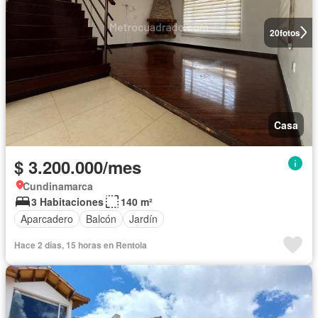
20
fotos
Casa
$ 3.200.000/mes
Cundinamarca
3 Habitaciones
140 m²
Aparcadero
Balcón
Jardín
Hace 2 días, 15 horas en Rentola