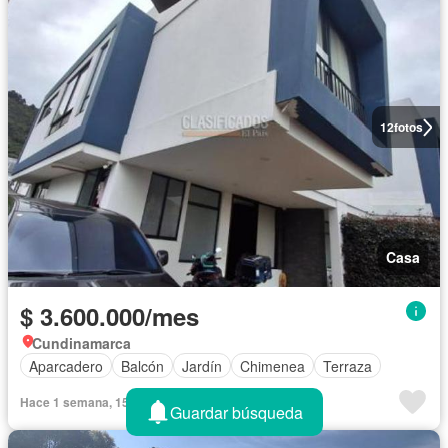
12
fotos
Casa
$ 3.600.000/mes
Cundinamarca
Aparcadero
Balcón
Jardín
Chimenea
Terraza
Hace 1 semana, 15 horas en El País
Guardar búsqueda