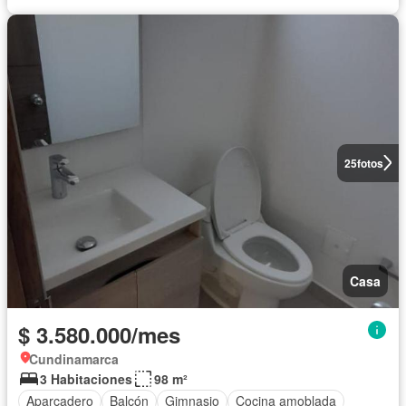
25
fotos
Casa
$ 3.580.000/mes
Cundinamarca
3 Habitaciones
98 m²
Aparcadero
Balcón
Gimnasio
Cocina amoblada