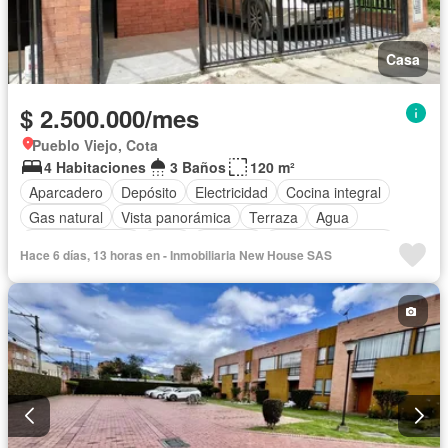
Casa
$ 2.500.000/mes
Pueblo Viejo, Cota
4 Habitaciones
3 Baños
120 m²
Aparcadero
Depósito
Electricidad
Cocina integral
Gas natural
Vista panorámica
Terraza
Agua
Tanque de agua
Patio
Vigilante
Permite mascotas
Hace 6 días, 13 horas en - Inmobiliaria New House SAS
Permite niños
Solo familias