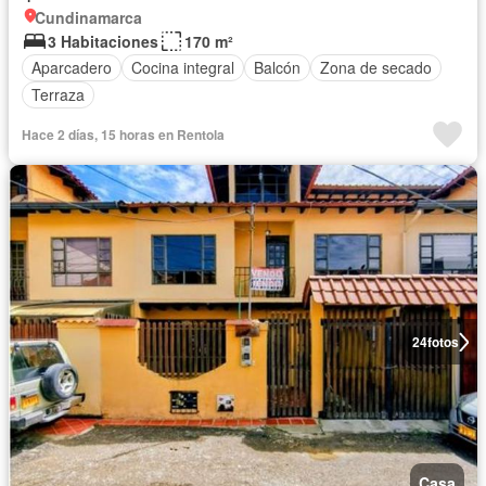
Cundinamarca
3 Habitaciones
170 m²
Aparcadero
Cocina integral
Balcón
Zona de secado
Terraza
Hace 2 días, 15 horas en Rentola
24
fotos
Casa