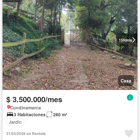
15
fotos
Casa
$ 3.500.000/mes
Cundinamarca
3 Habitaciones
280 m²
Jardín
31/03/2026 en Rentola