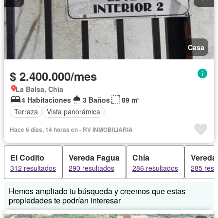
Casa
$ 2.400.000/mes
La Balsa, Chía
4 Habitaciones
3 Baños
89 m²
Terraza
Vista panorámica
Hace 6 días, 14 horas en - RV INMOBILIARIA
El Codito
Vereda Fagua
Chía
Vereda
312 resultados
290 resultados
286 resultados
285 resu
Hemos ampliado tu búsqueda y creemos que estas
propiedades te podrían interesar