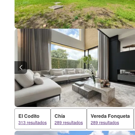
El Codito
Chía
Vereda Fonqueta
313 resultados
289 resultados
289 resultados