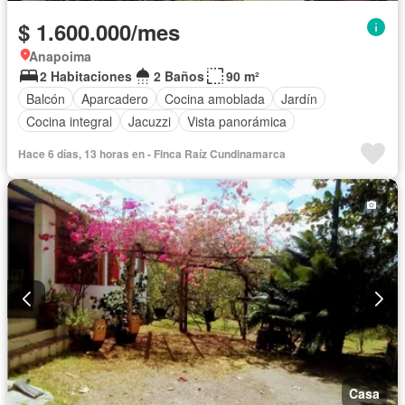
$ 1.600.000/mes
Anapoima
2 Habitaciones
2 Baños
90 m²
Balcón
Aparcadero
Cocina amoblada
Jardín
Cocina integral
Jacuzzi
Vista panorámica
Hace 6 días, 13 horas en - Finca Raíz Cundinamarca
Casa