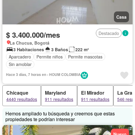
Casa
$ 3.400.000/mes
Destacado
La Chucua, Bogotá
3 Habitaciones
3 Baños
222 m²
Aparcadero
Permite niños
Permite mascotas
Sin amoblar
Hace 3 días, 7 horas en - HOUM COLOMBIA
Chicaque
Maryland
El Mirador
La Gran
4440 resultados
911 resultados
911 resultados
546 resu
Hemos ampliado tu búsqueda y creemos que estas
propiedades te podrían interesar
Nuevo