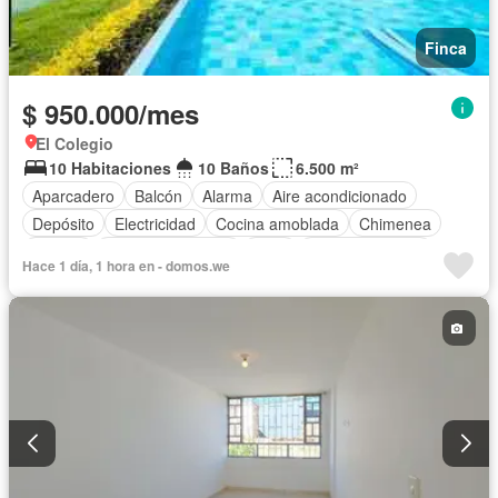
Finca
$ 950.000/mes
El Colegio
10 Habitaciones
10 Baños
6.500 m²
Aparcadero
Balcón
Alarma
Aire acondicionado
Depósito
Electricidad
Cocina amoblada
Chimenea
Jacuzzi
Cuarto de servicio
Patio
Tanque de agua
Hace 1 día, 1 hora en - domos.we
Vista panorámica
Internet
Cocina integral
Estudio
Gas natural
Calefacción
Terraza
Agua
Jardín
Gimnasio
Piscina
Seguridad privada
Caseta de vigilancia
Vigilante
Área infantil
Barbecue
Wifi
Solo familias
Permite niños
Permite mascotas