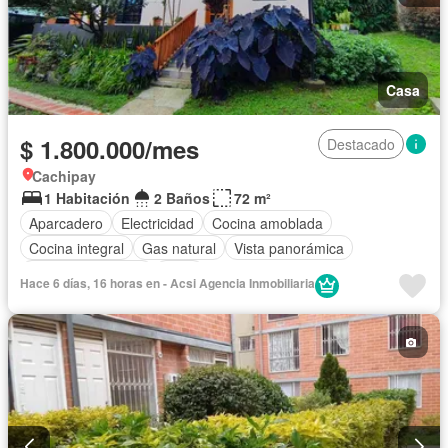
Casa
$ 1.800.000/mes
Destacado
Cachipay
1 Habitación
2 Baños
72 m²
Aparcadero
Electricidad
Cocina amoblada
Cocina integral
Gas natural
Vista panorámica
Seguridad privada
Agua
Hace 6 días, 16 horas en - Acsi Agencia Inmobiliaria