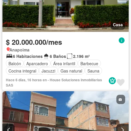
Casa
$ 20.000.000/mes
Anapoima
6 Habitaciones
6 Baños
2.196 m²
Balcón
Aparcadero
Área infantil
Barbecue
Cocina integral
Jacuzzi
Gas natural
Sauna
Seguridad privada
Cuarto de servicio
Piscina
Hace 6 días, 16 horas en - House Soluciones Inmobiliarias
SAS