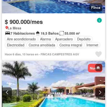
Finca
$ 900.000/mes
La Mesa
7 Habitaciones
19,5 Baños
55.000 m²
Aire acondicionado
Alarma
Aparcadero
Depósito
Electricidad
Cocina amoblada
Cocina integral
Internet
Jacuzzi
Gas natural
Estudio
Vista panorámica
Hace 6 días, 10 horas en - FINCAS CAMPESTRES AGV
Cuarto de servicio
Agua
Tanque de agua
Área infantil
Vigilante
Acceso para personas con discapacidad
Jardín
Nuevo
Barbecue
Caseta de vigilancia
Seguridad privada
Piscina
Permite mascotas
Permite niños
Solo familias