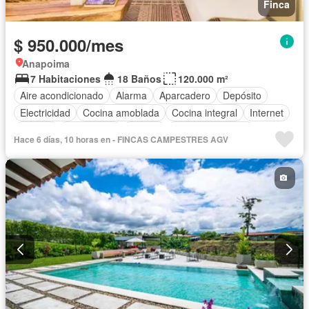
Finca
$ 950.000/mes
Anapoima
7 Habitaciones
18 Baños
120.000 m²
Aire acondicionado
Alarma
Aparcadero
Depósito
Electricidad
Cocina amoblada
Cocina integral
Internet
Jacuzzi
Gas natural
Estudio
Vista panorámica
Hace 6 días, 10 horas en - FINCAS CAMPESTRES AGV
Cuarto de servicio
Agua
Tanque de agua
Patio
Área infantil
Vigilante
Acceso para personas con discapacidad
Jardín
Barbecue
Caseta de vigilancia
Seguridad privada
Piscina
Permite mascotas
Permite niños
Solo familias