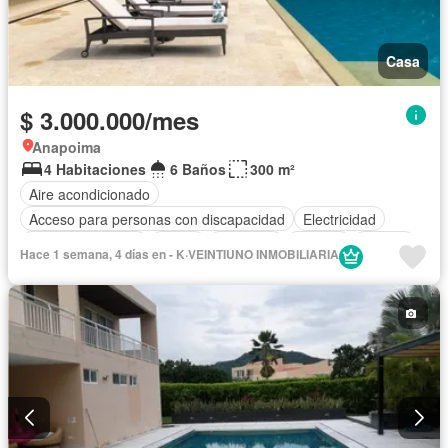
Casa
$ 3.000.000/mes
Anapoima
4 Habitaciones
6 Baños
300 m²
Aire acondicionado
Acceso para personas con discapacidad
Electricidad
Cocina amoblada
Jardín
Gimnasio
Internet
Jacuzzi
Hace 1 semana, 4 días en - K·VEINTIUNO INMOBILIARIA
Vista panorámica
Piscina
Agua
Patio