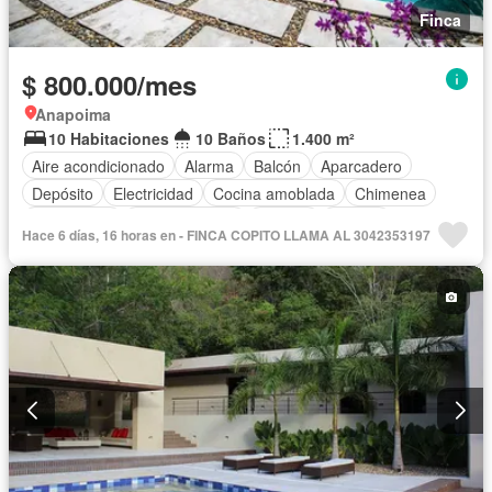
Finca
$ 800.000/mes
Anapoima
10 Habitaciones
10 Baños
1.400 m²
Aire acondicionado
Alarma
Balcón
Aparcadero
Depósito
Electricidad
Cocina amoblada
Chimenea
Calefacción
Cocina integral
Internet
Jacuzzi
Hace 6 días, 16 horas en - FINCA COPITO LLAMA AL 3042353197
Gas natural
Estudio
Vista panorámica
Cuarto de servicio
Terraza
Agua
Tanque de agua
Patio
Área infantil
Vigilante
Acceso para personas con discapacidad
Jardín
Barbecue
Caseta de vigilancia
Gimnasio
Sauna
Seguridad privada
Piscina
Permite mascotas
Permite niños
Solo familias