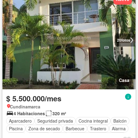
20
fotos
Casa
$ 5.500.000/mes
Cundinamarca
4 Habitaciones
320 m²
Aparcadero
Seguridad privada
Cocina integral
Balcón
Piscina
Zona de secado
Barbecue
Trastero
Alarma
Terraza
Gimnasio
Sauna
Completamente amoblado