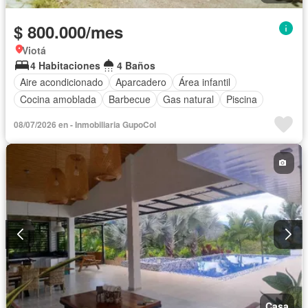
$ 800.000/mes
Viotá
4 Habitaciones
4 Baños
Aire acondicionado
Aparcadero
Área infantil
Cocina amoblada
Barbecue
Gas natural
Piscina
08/07/2026 en - Inmobiliaria GupoCol
Casa