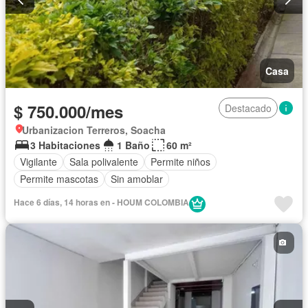
Casa
$ 750.000/mes
Destacado
Urbanizacion Terreros, Soacha
3 Habitaciones
1 Baño
60 m²
Vigilante
Sala polivalente
Permite niños
Permite mascotas
Sin amoblar
Hace 6 días, 14 horas en - HOUM COLOMBIA