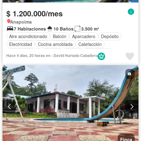
$ 1.200.000/mes
Anapoima
7 Habitaciones
10 Baños
3.500 m²
Aire acondicionado
Balcón
Aparcadero
Depósito
Electricidad
Cocina amoblada
Calefacción
Cocina integral
Internet
Jacuzzi
Gas natural
Hace 4 días, 20 horas en - David Hurtado Caballero
Vista panorámica
Cuarto de servicio
Terraza
Agua
Área infantil
Acceso para personas con discapacidad
Patio
Barbecue
Vigilante
Caseta de vigilancia
Jardín
Seguridad privada
Piscina
Wifi
Permite mascotas
Permite niños
Finca