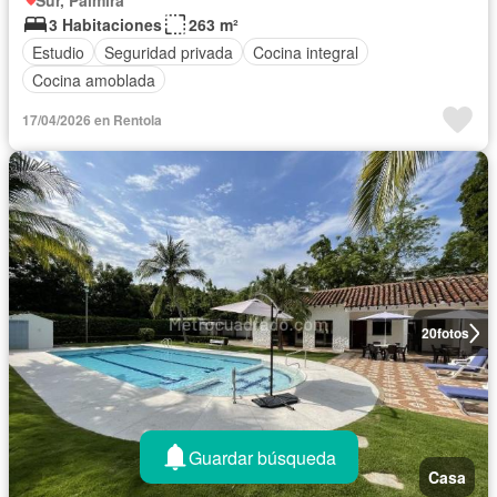
Sur, Palmira
3 Habitaciones
263 m²
Estudio
Seguridad privada
Cocina integral
Cocina amoblada
17/04/2026 en Rentola
20
fotos
Guardar búsqueda
Casa