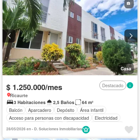
Casa
$ 1.250.000/mes
Destacado
Ricaurte
3 Habitaciones
2,5 Baños
64 m²
Balcón
Aparcadero
Depósito
Área infantil
Acceso para personas con discapacidad
Electricidad
Cocina amoblada
Jardín
Barbecue
Cocina integral
28/05/2026 en - D. Soluciones Inmobiliarias
Gas natural
Vista panorámica
Seguridad privada