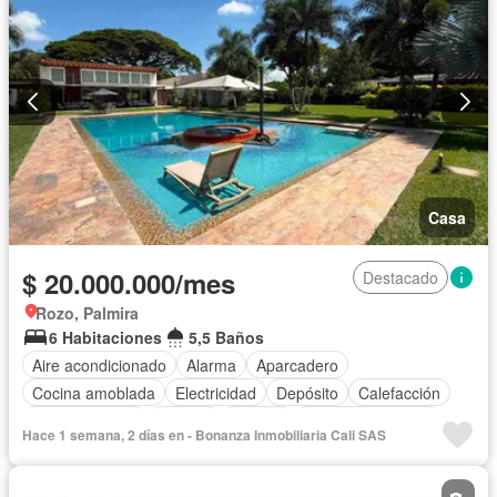
Casa
$ 20.000.000/mes
Destacado
Rozo, Palmira
6 Habitaciones
5,5 Baños
Aire acondicionado
Alarma
Aparcadero
Cocina amoblada
Electricidad
Depósito
Calefacción
Cocina integral
Internet
Jacuzzi
Cuarto de servicio
Hace 1 semana, 2 días en - Bonanza Inmobiliaria Cali SAS
Vista panorámica
Estudio
Gas natural
Terraza
Agua
Tanque de agua
Patio
Jardín