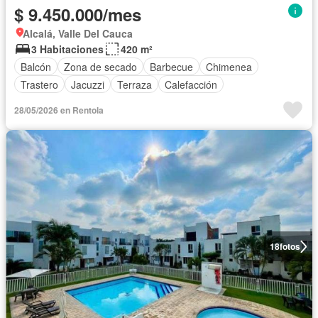
$ 9.450.000/mes
Alcalá, Valle Del Cauca
3 Habitaciones
420 m²
Balcón
Zona de secado
Barbecue
Chimenea
Trastero
Jacuzzi
Terraza
Calefacción
28/05/2026 en Rentola
18
fotos