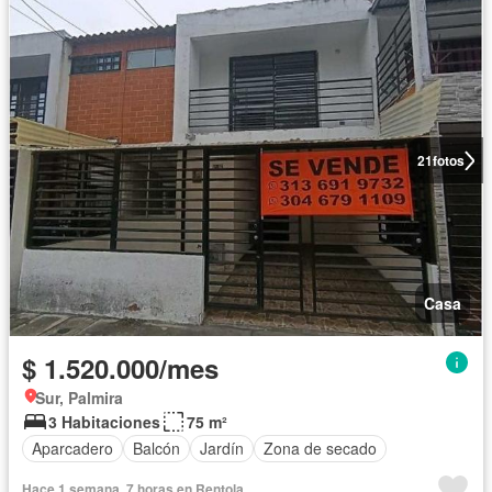
21
fotos
Casa
$ 1.520.000/mes
Sur, Palmira
3 Habitaciones
75 m²
Aparcadero
Balcón
Jardín
Zona de secado
Hace 1 semana, 7 horas en Rentola