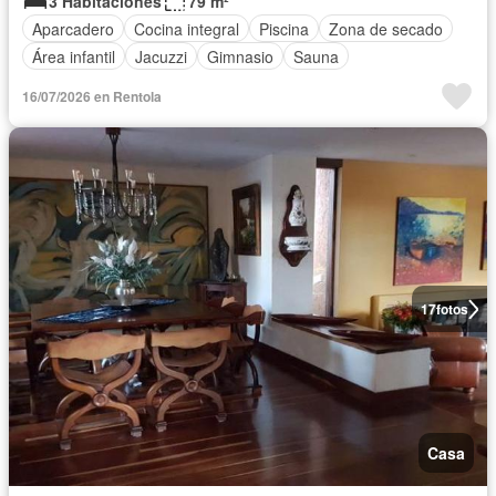
3 Habitaciones
79 m²
Aparcadero
Cocina integral
Piscina
Zona de secado
Área infantil
Jacuzzi
Gimnasio
Sauna
16/07/2026 en Rentola
17
fotos
Casa