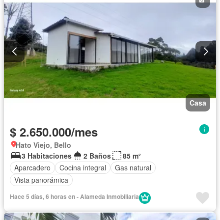
Acceso para personas con discapacidad
Vigilante
Área infantil
Barbecue
Caseta de vigilancia
Estudio
Piscina
Seguridad privada
Sauna
Ascensor
Cancha de tenis
Wifi
Permite mascotas
Permite niños
Solo familias
Casa
$ 2.650.000/mes
Hato Viejo, Bello
3 Habitaciones
2 Baños
85 m²
Aparcadero
Cocina integral
Gas natural
Vista panorámica
Hace 5 días, 6 horas en - Alameda Inmobiliaria