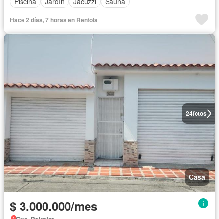
Piscina
Jardín
Jacuzzi
Sauna
Hace 2 días, 7 horas en Rentola
24
fotos
Casa
$ 3.000.000/mes