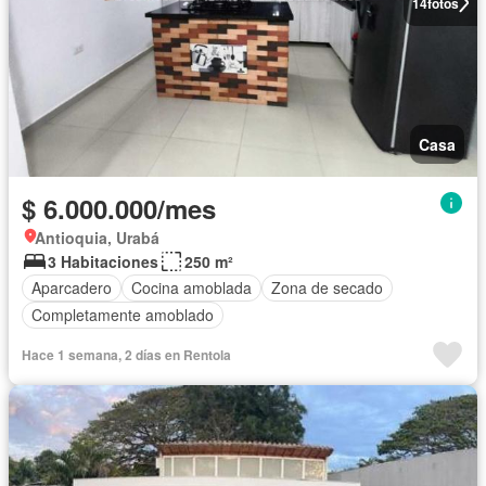
14
fotos
Casa
$ 6.000.000/mes
Antioquia, Urabá
3 Habitaciones
250 m²
Aparcadero
Cocina amoblada
Zona de secado
Completamente amoblado
Hace 1 semana, 2 días en Rentola