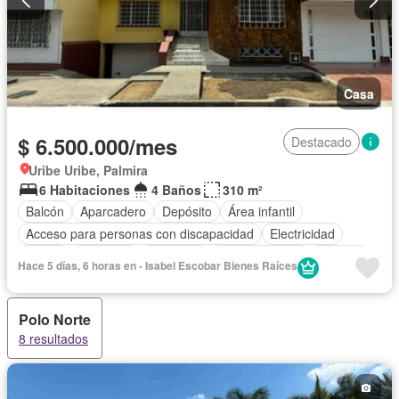
Casa
$ 6.500.000/mes
Destacado
Uribe Uribe, Palmira
6 Habitaciones
4 Baños
310 m²
Balcón
Aparcadero
Depósito
Área infantil
Acceso para personas con discapacidad
Electricidad
Jardín
Barbecue
Gimnasio
Cocina integral
Internet
Hace 5 días, 6 horas en - Isabel Escobar Bienes Raíces
Jacuzzi
Gas natural
Vista panorámica
Seguridad privada
Cuarto de servicio
Agua
Patio
Polo Norte
8 resultados