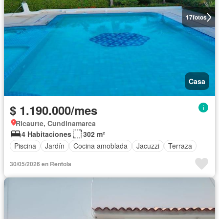
17
fotos
Casa
$ 1.190.000/mes
Ricaurte, Cundinamarca
4 Habitaciones
302 m²
Piscina
Jardín
Cocina amoblada
Jacuzzi
Terraza
30/05/2026 en Rentola