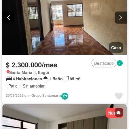
Casa
$ 2.300.000/mes
Destacado
Santa Maria II, Itagüí
4 Habitaciones
1 Baño
85 m²
Patio
Sin amoblar
20/06/2026 en - Grupo Santamaría
Nuevo