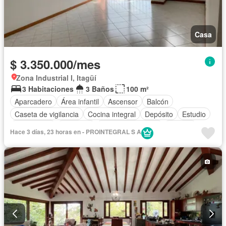
Casa
$ 3.350.000/mes
Zona Industrial I, Itagüí
3 Habitaciones
3 Baños
100 m²
Aparcadero
Área infantil
Ascensor
Balcón
Caseta de vigilancia
Cocina integral
Depósito
Estudio
Gas natural
Gimnasio
Seguridad privada
Terraza
Hace 3 días, 23 horas en - PROINTEGRAL S A