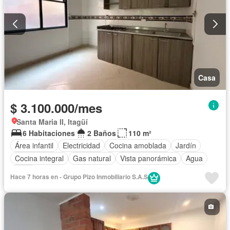
Casa
$ 3.100.000/mes
Santa Maria II, Itagüí
6 Habitaciones
2 Baños
110 m²
Área infantil
Electricidad
Cocina amoblada
Jardín
Cocina integral
Gas natural
Vista panorámica
Agua
Patio
Hace 7 horas en - Grupo Pizo Inmobiliario S.A.S