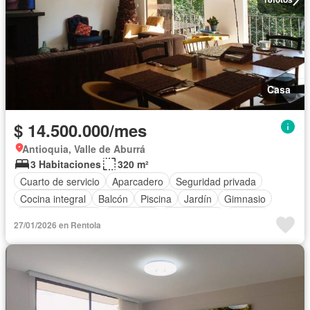
Casa
$ 14.500.000/mes
Antioquia, Valle de Aburrá
3 Habitaciones
320 m²
Cuarto de servicio
Aparcadero
Seguridad privada
Cocina integral
Balcón
Piscina
Jardín
Gimnasio
Cocina amoblada
Chimenea
Área infantil
Jacuzzi
27/01/2026 en Rentola
Alarma
Terraza
Sauna
Completamente amoblado