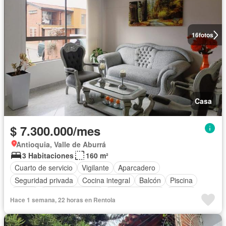
16
fotos
Casa
$ 7.300.000/mes
Antioquia, Valle de Aburrá
3 Habitaciones
160 m²
Cuarto de servicio
Vigilante
Aparcadero
Seguridad privada
Cocina integral
Balcón
Piscina
Jardín
Cocina amoblada
Zona de secado
Alarma
Hace 1 semana, 22 horas en Rentola
Completamente amoblado