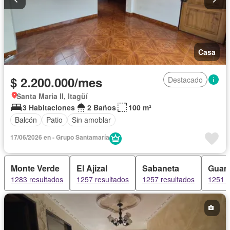
Casa
$ 2.200.000/mes
Destacado
Santa Maria II, Itagüí
3 Habitaciones
2 Baños
100 m²
Balcón
Patio
Sin amoblar
17/06/2026 en - Grupo Santamaría
Monte Verde
El Ajizal
Sabaneta
Guan
1283 resultados
1257 resultados
1257 resultados
1251 r