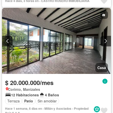
Hace 4 días, 3 horas en - CASTRO ROSERO INMOBILIARIA
Vista panorámica
Seguridad privada
Agua
Patio
Casa
$ 20.000.000/mes
Corinto, Manizales
12 Habitaciones
4 Baños
Terraza
Patio
Sin amoblar
Hace 1 semana, 6 días en - Millán y Asociados - Propiedad
Raíz S.A.S