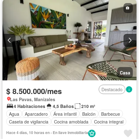
Cuarto de servicio
Terraza
Agua
Tanque de agua
Patio
Área infantil
Vigilante
Acceso para personas con discapacidad
Jardín
Barbecue
Caseta de vigilancia
Gimnasio
Sauna
Seguridad privada
Piscina
Permite mascotas
Permite niños
Solo familias
Casa
$ 8.500.000/mes
Destacado
Las Pavas, Manizales
4 Habitaciones
4,5 Baños
210 m²
Agua
Aparcadero
Área infantil
Balcón
Barbecue
Caseta de vigilancia
Cocina amoblada
Cocina integral
Cuarto de servicio
Depósito
Electricidad
Estudio
Hace 4 días, 10 horas en - En llave Inmobiliaria
Gas natural
Internet
Jardín
Patio
Piscina
Vigilante