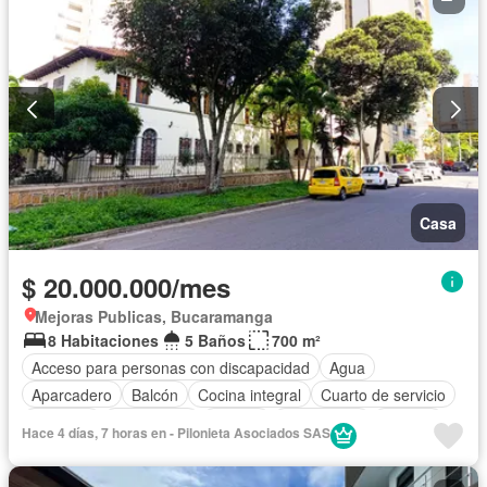
Casa
$ 20.000.000/mes
Mejoras Publicas, Bucaramanga
8 Habitaciones
5 Baños
700 m²
Acceso para personas con discapacidad
Agua
Aparcadero
Balcón
Cocina integral
Cuarto de servicio
Depósito
Electricidad
Estudio
Gas natural
Internet
Hace 4 días, 7 horas en - Pilonieta Asociados SAS
Jardín
Patio
Tanque de agua
Terraza
Wifi
Permite mascotas
Permite niños