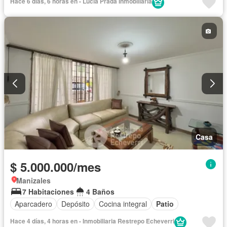
Hace 6 días, 6 horas en - Lucia Prada Inmobiliaria
Casa
$ 5.000.000/mes
Manizales
7 Habitaciones
4 Baños
Aparcadero
Depósito
Cocina integral
Patio
Hace 4 días, 4 horas en - Inmobiliaria Restrepo Echeverri