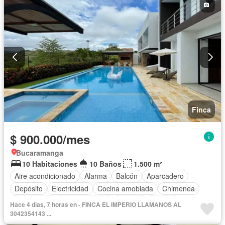
Finca
$ 900.000/mes
Bucaramanga
10 Habitaciones
10 Baños
1.500 m²
Aire acondicionado
Alarma
Balcón
Aparcadero
Depósito
Electricidad
Cocina amoblada
Chimenea
Calefacción
Cocina integral
Internet
Jacuzzi
Hace 4 días, 7 horas en - FINCA EL IMPERIO LLAMANOS AL
Gas natural
Estudio
Vista panorámica
3042354143 ...