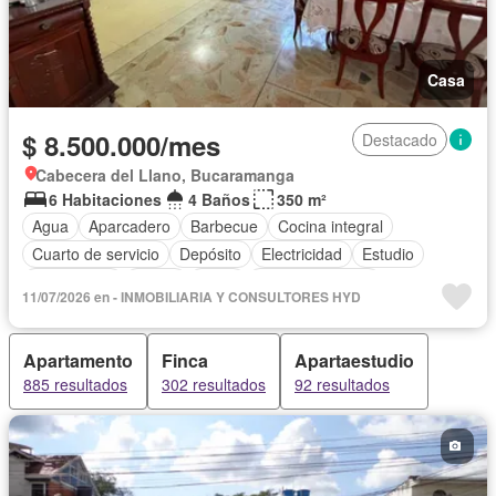
Casa
$ 8.500.000/mes
Destacado
Cabecera del Llano, Bucaramanga
6 Habitaciones
4 Baños
350 m²
Agua
Aparcadero
Barbecue
Cocina integral
Cuarto de servicio
Depósito
Electricidad
Estudio
Gas natural
Jardín
Patio
Tanque de agua
11/07/2026 en - INMOBILIARIA Y CONSULTORES HYD
Vista panorámica
Permite mascotas
Permite niños
Apartamento
Finca
Apartaestudio
885 resultados
302 resultados
92 resultados