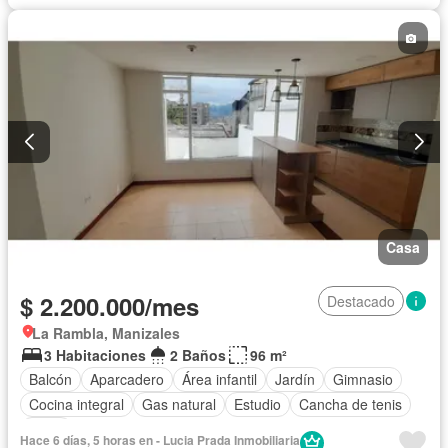
Seguridad privada
Terraza
Vista panorámica
Solo familias
Casa
$ 2.200.000/mes
Destacado
La Rambla, Manizales
3 Habitaciones
2 Baños
96 m²
Balcón
Aparcadero
Área infantil
Jardín
Gimnasio
Cocina integral
Gas natural
Estudio
Cancha de tenis
Patio
Hace 6 días, 5 horas en - Lucia Prada Inmobiliaria