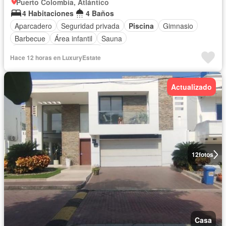
Puerto Colombia, Atlántico
4 Habitaciones
4 Baños
Aparcadero
Seguridad privada
Piscina
Gimnasio
Barbecue
Área infantil
Sauna
Completamente amoblado
Hace 12 horas en LuxuryEstate
Actualizado
12
fotos
Casa