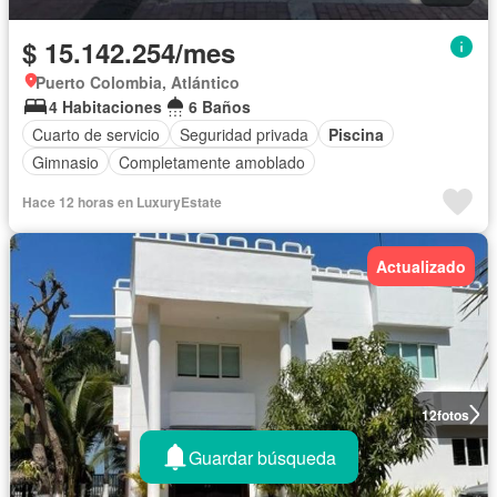
$ 15.142.254/mes
Puerto Colombia, Atlántico
4 Habitaciones
6 Baños
Cuarto de servicio
Seguridad privada
Piscina
Gimnasio
Completamente amoblado
Hace 12 horas en LuxuryEstate
Actualizado
12
fotos
Guardar búsqueda