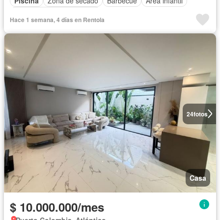
Piscina
Zona de secado
Barbecue
Área infantil
Completamente amoblado
Hace 1 semana, 4 días en Rentola
24
fotos
Casa
$ 10.000.000/mes
Puerto Colombia, Atlántico