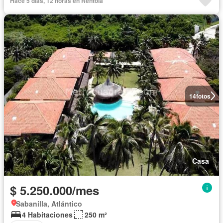
Hace 5 días, 12 horas en Rentola
14
fotos
Casa
$ 5.250.000/mes
Sabanilla, Atlántico
4 Habitaciones
250 m²