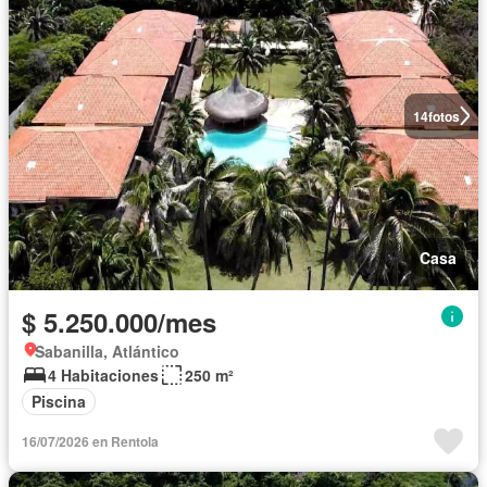
14
fotos
Casa
$ 5.250.000/mes
Sabanilla, Atlántico
4 Habitaciones
250 m²
Piscina
16/07/2026 en Rentola