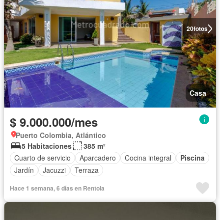
20
fotos
Casa
$ 9.000.000/mes
Puerto Colombia, Atlántico
5 Habitaciones
385 m²
Cuarto de servicio
Aparcadero
Cocina integral
Piscina
Jardín
Jacuzzi
Terraza
Hace 1 semana, 6 días en Rentola