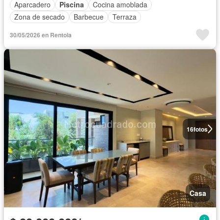
Aparcadero
Piscina
Cocina amoblada
Zona de secado
Barbecue
Terraza
30/05/2026 en Rentola
16
fotos
Casa