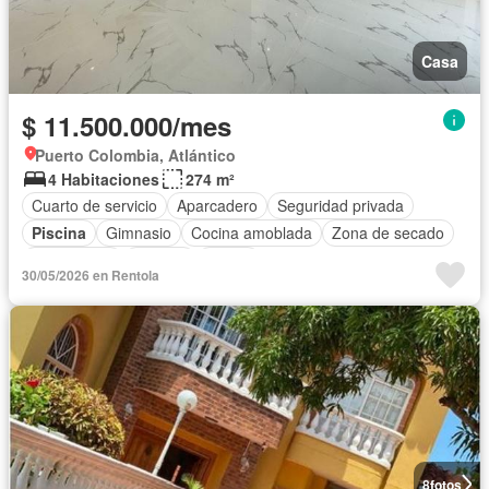
Casa
$ 11.500.000/mes
Puerto Colombia, Atlántico
4 Habitaciones
274 m²
Cuarto de servicio
Aparcadero
Seguridad privada
Piscina
Gimnasio
Cocina amoblada
Zona de secado
Área infantil
Terraza
Sauna
30/05/2026 en Rentola
8
fotos