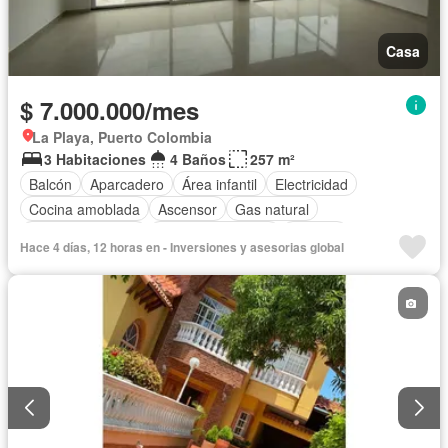
Casa
$ 7.000.000/mes
La Playa, Puerto Colombia
3 Habitaciones
4 Baños
257 m²
Balcón
Aparcadero
Área infantil
Electricidad
Cocina amoblada
Ascensor
Gas natural
Vista panorámica
Cuarto de servicio
Piscina
Hace 4 días, 12 horas en - Inversiones y asesorias global
Cancha de tenis
Agua
Patio