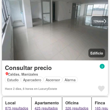
12
fotos
Edificio
Consultar precio
Caldas, Manizales
Estudio
Aparcadero
Ascensor
Alarma
Hace 2 días, 6 horas en LuxuryEstate
Local
Apartamento
Oficina
Finca
875 resultados
425 resultados
326 resultados
165 resul