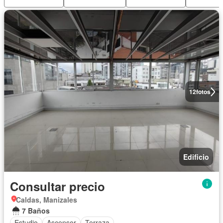
12
fotos
Edificio
Consultar precio
Caldas, Manizales
7 Baños
Estudio
Ascensor
Terraza