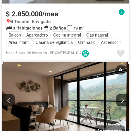
$ 2.850.000/mes
El Trianón, Envigado
3 Habitaciones
2 Baños
79 m²
Balcón
Aparcadero
Cocina integral
Gas natural
Área infantil
Caseta de vigilancia
Gimnasio
Ascensor
Seguridad privada
Piscina
Hace 5 días, 20 horas en - PROINTEGRAL S A
Apartamento