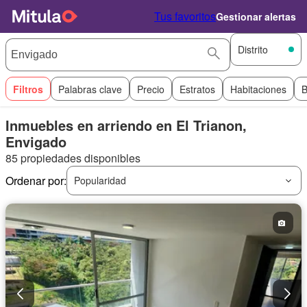
Tus favoritos
Gestionar alertas
Distrito
Filtros
Palabras clave
Precio
Estratos
Habitaciones
B
Inmuebles en arriendo en El Trianon,
Envigado
85 propiedades disponibles
Ordenar por:
Popularidad