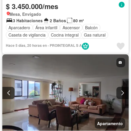
$ 3.450.000/mes
Mesa, Envigado
3 Habitaciones
2 Baños
80 m²
Aparcadero
Área infantil
Ascensor
Balcón
Caseta de vigilancia
Cocina integral
Gas natural
Gimnasio
Piscina
Seguridad privada
Hace 5 días, 20 horas en - PROINTEGRAL S A
Apartamento