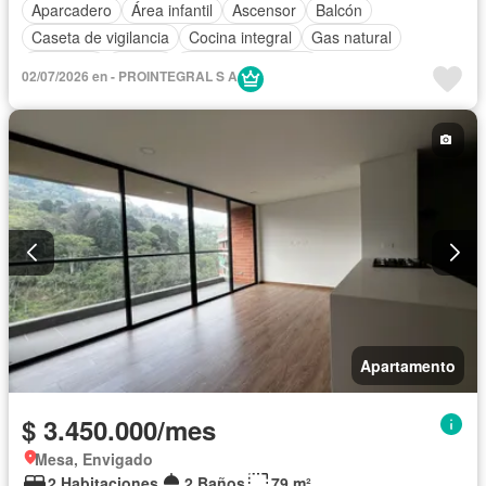
Aparcadero
Área infantil
Ascensor
Balcón
Caseta de vigilancia
Cocina integral
Gas natural
Gimnasio
Piscina
Seguridad privada
02/07/2026 en - PROINTEGRAL S A
Apartamento
$ 3.450.000/mes
Mesa, Envigado
2 Habitaciones
2 Baños
79 m²