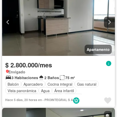
Apartamento
$ 2.800.000/mes
Envigado
3 Habitaciones
2 Baños
75 m²
Balcón
Aparcadero
Cocina integral
Gas natural
Vista panorámica
Agua
Área infantil
Caseta de vigilancia
Gimnasio
Ascensor
Hace 5 días, 20 horas en - PROINTEGRAL S A
Seguridad privada
Piscina