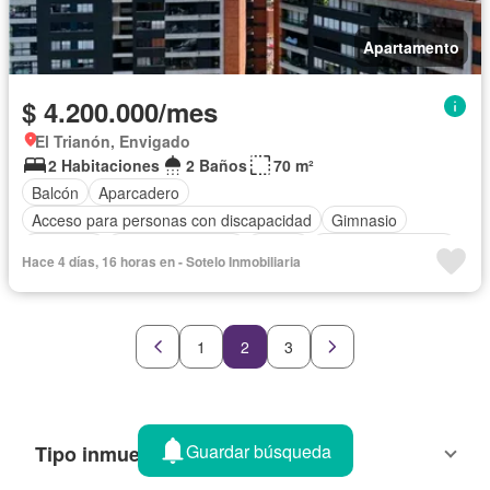
Apartamento
$ 4.200.000/mes
El Trianón, Envigado
2 Habitaciones
2 Baños
70 m²
Balcón
Aparcadero
Acceso para personas con discapacidad
Gimnasio
Ascensor
Vista panorámica
Sauna
Seguridad privada
Hace 4 días, 16 horas en - Sotelo Inmobiliaria
Piscina
1
2
3
Guardar búsqueda
Tipo inmueble