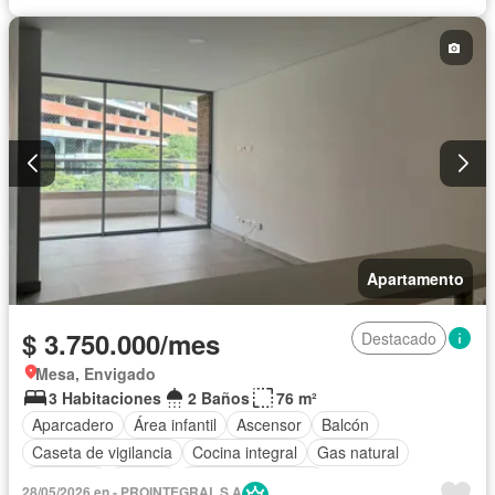
Apartamento
$ 3.750.000/mes
Destacado
Mesa, Envigado
3 Habitaciones
2 Baños
76 m²
Aparcadero
Área infantil
Ascensor
Balcón
Caseta de vigilancia
Cocina integral
Gas natural
Gimnasio
Piscina
Seguridad privada
28/05/2026 en - PROINTEGRAL S A