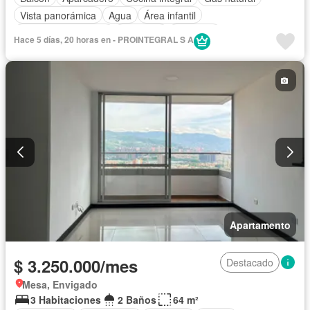
Vista panorámica
Agua
Área infantil
Caseta de vigilancia
Gimnasio
Ascensor
Hace 5 días, 20 horas en - PROINTEGRAL S A
Seguridad privada
Piscina
Apartamento
$ 3.250.000/mes
Destacado
Mesa, Envigado
3 Habitaciones
2 Baños
64 m²