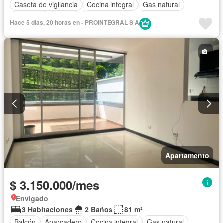
Caseta de vigilancia
Cocina integral
Gas natural
Gimnasio
Piscina
Seguridad privada
Hace 5 días, 20 horas en - PROINTEGRAL S A
Apartamento
$ 3.150.000/mes
Envigado
3 Habitaciones
2 Baños
81 m²
Balcón
Aparcadero
Cocina integral
Gas natural