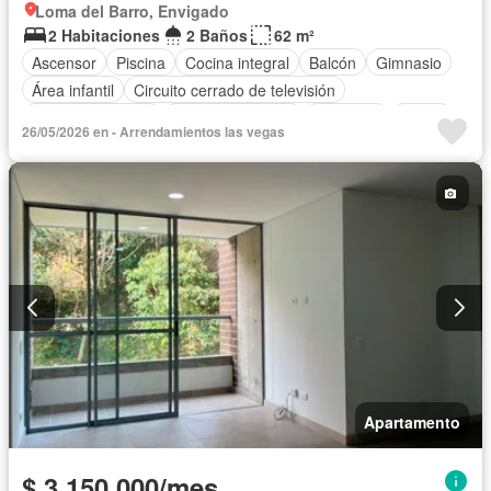
Loma del Barro, Envigado
2 Habitaciones
2 Baños
62 m²
Ascensor
Piscina
Cocina integral
Balcón
Gimnasio
Área infantil
Circuito cerrado de televisión
Vista panorámica
Cocina amoblada
Barbecue
Closet
26/05/2026 en - Arrendamientos las vegas
Sauna
Gas natural
Apartamento
$ 3.150.000/mes