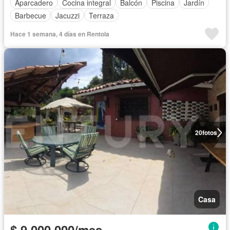
Aparcadero
Cocina integral
Balcón
Piscina
Jardín
Barbecue
Jacuzzi
Terraza
Hace 1 semana, 4 días en Rentola
20
fotos
Casa
$ 9.000.000/mes