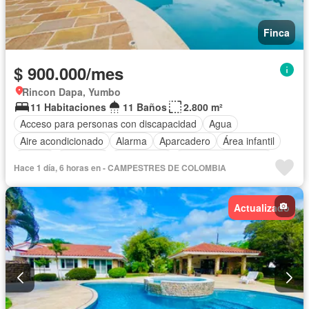
Finca
$ 900.000/mes
Rincon Dapa, Yumbo
11 Habitaciones
11 Baños
2.800 m²
Acceso para personas con discapacidad
Agua
Aire acondicionado
Alarma
Aparcadero
Área infantil
Balcón
Barbecue
Calefacción
Caseta de vigilancia
Hace 1 día, 6 horas en - CAMPESTRES DE COLOMBIA
Chimenea
Cocina amoblada
Cocina integral
Cuarto de servicio
Depósito
Electricidad
Gas natural
Actualizado
Gimnasio
Internet
Jacuzzi
Jardín
Estudio
Patio
Piscina
Vigilante
Sauna
Seguridad privada
Tanque de agua
Terraza
Vista panorámica
Wifi
Permite mascotas
Permite niños
Solo familias