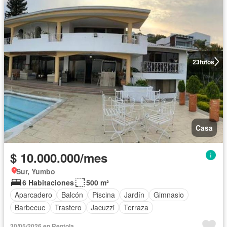
23
fotos
Casa
$ 10.000.000/mes
Sur, Yumbo
6 Habitaciones
500 m²
Aparcadero
Balcón
Piscina
Jardín
Gimnasio
Barbecue
Trastero
Jacuzzi
Terraza
30/05/2026 en Rentola