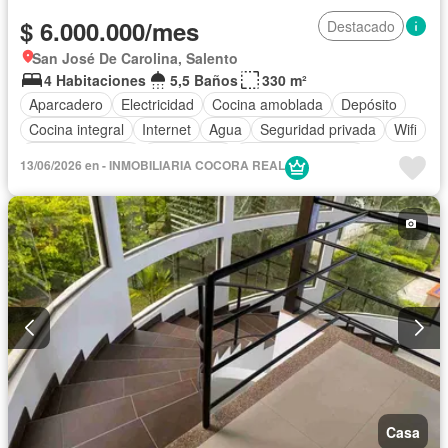
$ 6.000.000/mes
Destacado
San José De Carolina, Salento
4 Habitaciones
5,5 Baños
330 m²
Aparcadero
Electricidad
Cocina amoblada
Depósito
Cocina integral
Internet
Agua
Seguridad privada
Wifi
Tanque de agua
Gas natural
Permite mascotas
13/06/2026 en - INMOBILIARIA COCORA REAL
Permite niños
Solo familias
Casa