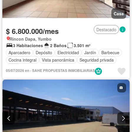
Casa
$ 6.800.000/mes
Destacado
Rincon Dapa, Yumbo
3 Habitaciones
2 Baños
3.501 m²
Aparcadero
Depósito
Electricidad
Jardín
Barbecue
Cocina integral
Vista panorámica
Seguridad privada
Agua
05/07/2026 en - SAHE PROPUESTAS INMOBILIARIAS