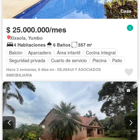
Casa
$ 25.000.000/mes
Xixaola, Yumbo
4 Habitaciones
6 Baños
557 m²
Balcón
Aparcadero
Área infantil
Cocina integral
Seguridad privada
Cuarto de servicio
Piscina
Patio
Hace 2 semanas, 6 días en - SEJNAUI Y ASOCIADOS
INMOBILIARIA