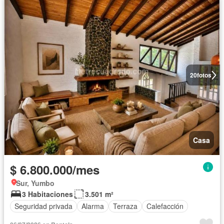
20
fotos
Casa
$ 6.800.000/mes
Sur, Yumbo
3 Habitaciones
3.501 m²
Seguridad privada
Alarma
Terraza
Calefacción