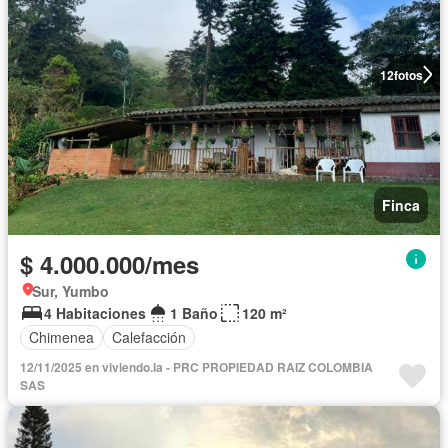
12
fotos
Finca
$ 4.000.000/mes
Sur, Yumbo
4 Habitaciones
1 Baño
120 m²
Chimenea
Calefacción
12/11/2025 en viviendo.la - PRC PROPIEDAD RAIZ COLOMBIA
SAS