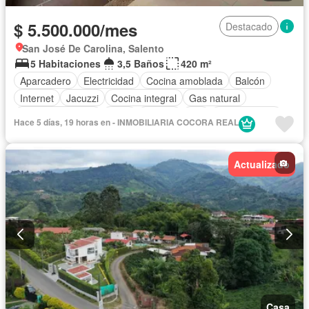
$ 5.500.000/mes
Destacado
San José De Carolina, Salento
5 Habitaciones
3,5 Baños
420 m²
Aparcadero
Electricidad
Cocina amoblada
Balcón
Internet
Jacuzzi
Cocina integral
Gas natural
Vista panorámica
Agua
Estudio
Wifi
Permite niños
Hace 5 días, 19 horas en - INMOBILIARIA COCORA REAL
Permite mascotas
Solo familias
Actualizado
Casa