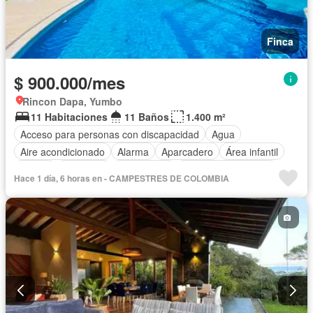
Finca
$ 900.000/mes
Rincon Dapa, Yumbo
11 Habitaciones
11 Baños
1.400 m²
Acceso para personas con discapacidad
Agua
Aire acondicionado
Alarma
Aparcadero
Área infantil
Balcón
Barbecue
Calefacción
Caseta de vigilancia
Hace 1 día, 6 horas en - CAMPESTRES DE COLOMBIA
Chimenea
Cocina amoblada
Cocina integral
Cuarto de servicio
Depósito
Electricidad
Gas natural
Gimnasio
Internet
Jacuzzi
Jardín
Estudio
Patio
Piscina
Vigilante
Sauna
Seguridad privada
Tanque de agua
Terraza
Vista panorámica
Wifi
Permite mascotas
Permite niños
Solo familias