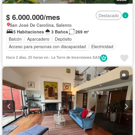
$ 6.000.000/mes
Destacado
San José De Carolina, Salento
5 Habitaciones
3 Baños
269 m²
Balcón
Aparcadero
Depósito
Acceso para personas con discapacidad
Electricidad
Barbecue
Cocina integral
Gas natural
Hace 2 días, 20 horas en - La Torre de Inversiones SAS
Vista panorámica
Cuarto de servicio
Agua