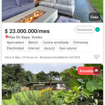
Casa
$ 23.000.000/mes
Destacado
Pilas De Dapa, Yumbo
Aparcadero
Balcón
Cocina amoblada
Chimenea
Electricidad
Internet
Jacuzzi
Gas natural
Vista panorámica
Cuarto de servicio
Terraza
Agua
Hace 6 días, 18 horas en - Bonanza Inmobiliaria Cali SAS
Tanque de agua
Patio
Área infantil
Vigilante
Acceso para personas con discapacidad
Jardín
Actualizado
Caseta de vigilancia
Barbecue
Wifi
Seguridad privada
Permite mascotas
Permite niños
Solo familias