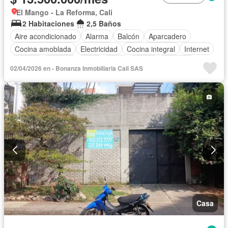
El Mango - La Reforma, Cali
2 Habitaciones
2,5 Baños
Aire acondicionado
Alarma
Balcón
Aparcadero
Cocina amoblada
Electricidad
Cocina integral
Internet
Estudio
Terraza
Agua
Patio
Jardín
Vigilante
02/04/2026 en - Bonanza Inmobiliaria Cali SAS
Estudio
Piscina
Caseta de vigilancia
Gas natural
Depósito
Tanque de agua
Acceso para personas con discapacidad
Permite niños
Solo familias
Casa