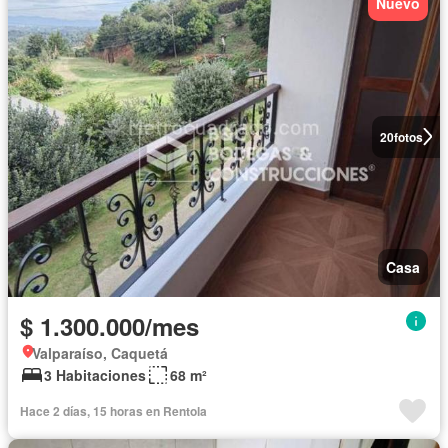
Nuevo
20
fotos
Casa
$ 1.300.000/mes
Valparaíso, Caquetá
3 Habitaciones
68 m²
Hace 2 días, 15 horas en Rentola