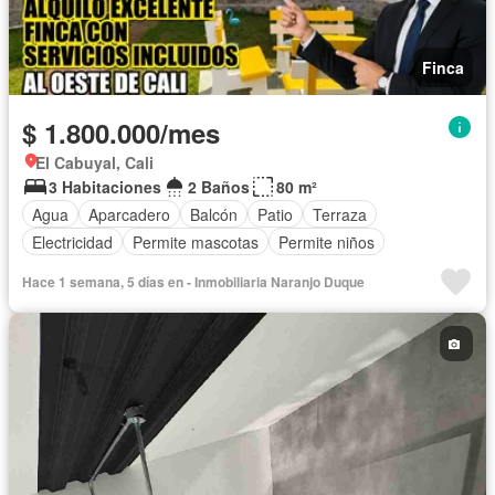
Finca
$ 1.800.000/mes
El Cabuyal, Cali
3 Habitaciones
2 Baños
80 m²
Agua
Aparcadero
Balcón
Patio
Terraza
Electricidad
Permite mascotas
Permite niños
Hace 1 semana, 5 días en - Inmobiliaria Naranjo Duque