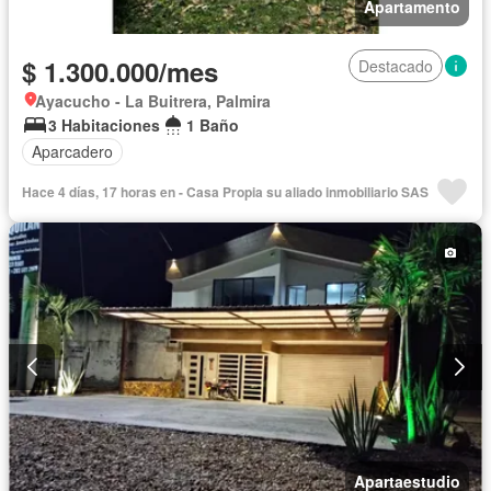
Apartamento
$ 1.300.000/mes
Destacado
Ayacucho - La Buitrera, Palmira
3 Habitaciones
1 Baño
Aparcadero
Hace 4 días, 17 horas en - Casa Propia su aliado inmobiliario SAS
Apartaestudio