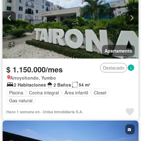
Apartamento
$ 1.150.000/mes
Destacado
Arroyohondo, Yumbo
2 Habitaciones
2 Baños
54 m²
Piscina
Cocina integral
Área infantil
Closet
Gas natural
Hace 1 semana en - Unisa Inmobiliaria S.A.