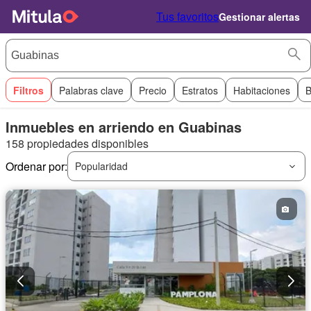
Tus favoritos
Gestionar alertas
Filtros
Palabras clave
Precio
Estratos
Habitaciones
B
Inmuebles en arriendo en Guabinas
158 propiedades disponibles
Ordenar por:
Popularidad