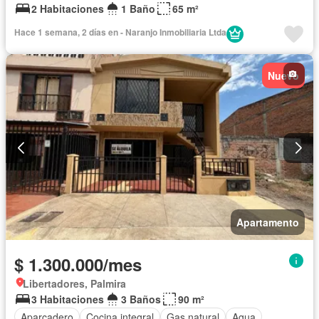
2 Habitaciones
1 Baño
65 m²
Hace 1 semana, 2 días en - Naranjo Inmobiliaria Ltda
Nuevo
Apartamento
$ 1.300.000/mes
Libertadores, Palmira
3 Habitaciones
3 Baños
90 m²
Aparcadero
Cocina integral
Gas natural
Agua