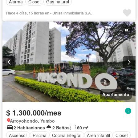
Alarma
Closet
Gas natural
Hace 4 días, 15 horas en - Unisa Inmobiliaria S.A.
Apartamento
$ 1.300.000/mes
Arroyohondo, Yumbo
2 Habitaciones
2 Baños
60 m²
Ascensor
Piscina
Cocina integral
Área infantil
Closet