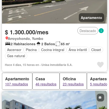
Apartamento
$ 1.300.000/mes
Destacado
Arroyohondo, Yumbo
2 Habitaciones
2 Baños
65 m²
Ascensor
Piscina
Cocina integral
Área infantil
Closet
Gas natural
Hace 4 días, 15 horas en - Unisa Inmobiliaria S.A.
Apartamento
Casa
Oficina
Apartaest
107 resultados
46 resultados
23 resultados
5 resultados