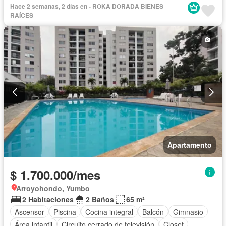
Hace 2 semanas, 2 días en - ROKA DORADA BIENES
RAÍCES
Apartamento
$ 1.700.000/mes
Arroyohondo, Yumbo
2 Habitaciones
2 Baños
65 m²
Ascensor
Piscina
Cocina integral
Balcón
Gimnasio
Área infantil
Circuito cerrado de televisión
Closet