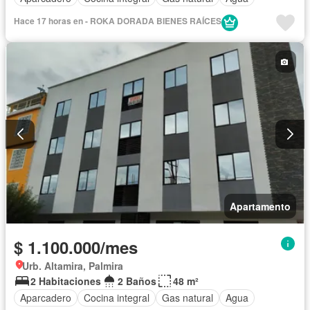
Hace 17 horas en - ROKA DORADA BIENES RAÍCES
Apartamento
$ 1.100.000/mes
Urb. Altamira, Palmira
2 Habitaciones
2 Baños
48 m²
Aparcadero
Cocina integral
Gas natural
Agua