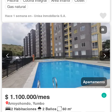
Piscina
Cocina integral
Área infantil
Closet
Gas natural
Hace 1 semana en - Unisa Inmobiliaria S.A.
Apartamento
$ 1.100.000/mes
Arroyohondo, Yumbo
2 Habitaciones
2 Baños
60 m²