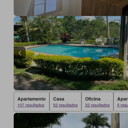
Apartamento
Casa
Oficina
Apar
107 resultados
52 resultados
22 resultados
5 res