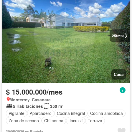
25
fotos
Casa
$ 15.000.000/mes
Monterrey, Casanare
5 Habitaciones
350 m²
Vigilante
Aparcadero
Cocina integral
Cocina amoblada
Zona de secado
Chimenea
Jacuzzi
Terraza
30/05/2026 en Rentola