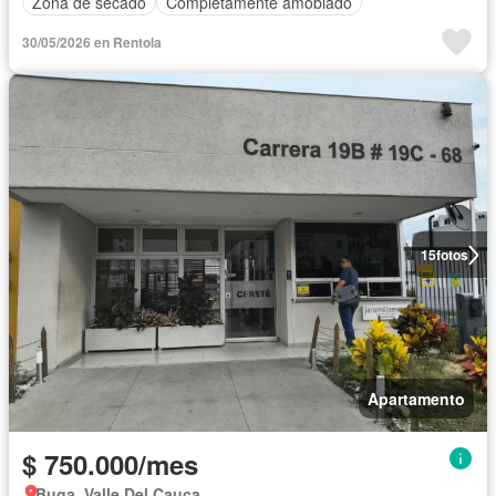
Zona de secado
Completamente amoblado
30/05/2026 en Rentola
15
fotos
Apartamento
$ 750.000/mes
Buga, Valle Del Cauca