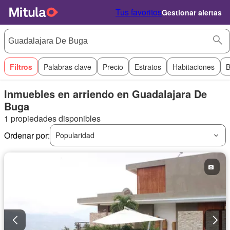
Tus favoritos
Gestionar alertas
Filtros
Palabras clave
Precio
Estratos
Habitaciones
B
Inmuebles en arriendo en Guadalajara De
Buga
1 propiedades disponibles
Ordenar por:
Popularidad