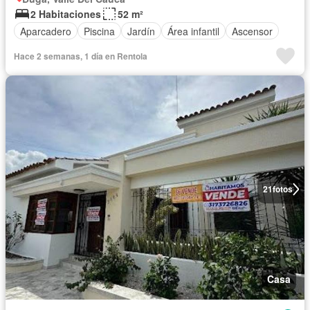
2 Habitaciones
52 m²
Aparcadero
Piscina
Jardín
Área infantil
Ascensor
Hace 2 semanas, 1 día en Rentola
21
fotos
Casa