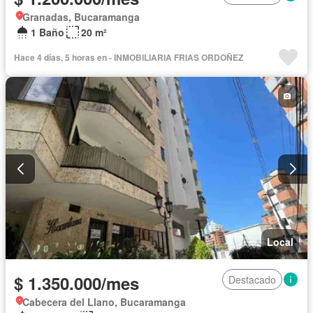
Granadas, Bucaramanga
1 Baño
20 m²
Hace 4 días, 5 horas en - INMOBILIARIA FRIAS ORDOÑEZ
Local
$ 1.350.000/mes
Destacado
Cabecera del Llano, Bucaramanga