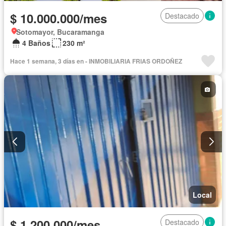
$ 10.000.000/mes
Destacado
Sotomayor, Bucaramanga
4 Baños
230 m²
Hace 1 semana, 3 días en - INMOBILIARIA FRIAS ORDOÑEZ
Local
$ 1.200.000/mes
Destacado