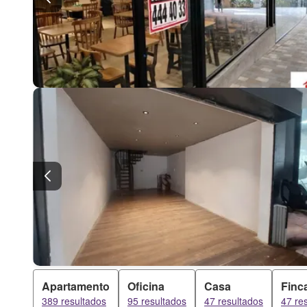
Apartamento
Oficina
Casa
Finc
389 resultados
95 resultados
47 resultados
47 re