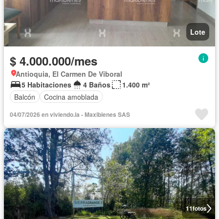
Lote
$ 4.000.000/mes
Antioquia, El Carmen De Viboral
5 Habitaciones
4 Baños
1.400 m²
Balcón
Cocina amoblada
04/07/2026 en viviendo.la - Maxibienes SAS
11
fotos