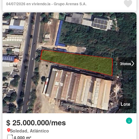
04/07/2026 en viviendo.la - Grupo Arenas S.A.
3
fotos
Lote
$ 25.000.000/mes
Soledad, Atlántico
4.000 m²