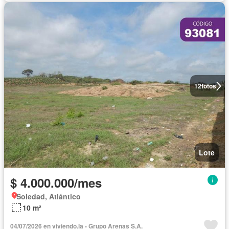
12
fotos
Lote
$ 4.000.000/mes
Soledad, Atlántico
10 m²
04/07/2026 en viviendo.la - Grupo Arenas S.A.