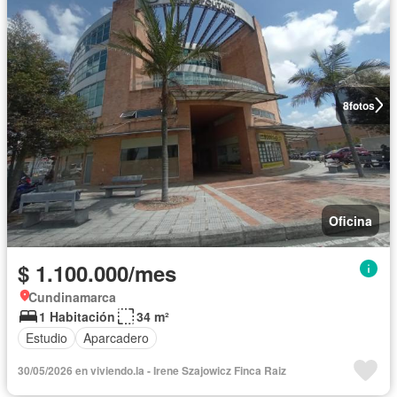
8
fotos
Oficina
$ 1.100.000/mes
Cundinamarca
1 Habitación
34 m²
Estudio
Aparcadero
30/05/2026 en viviendo.la - Irene Szajowicz Finca Raiz