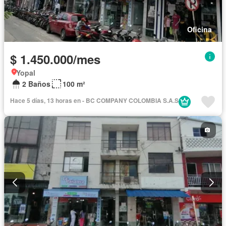
Oficina
$ 1.450.000/mes
Yopal
2 Baños
100 m²
Hace 5 días, 13 horas en - BC COMPANY COLOMBIA S.A.S