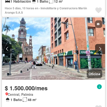
1 Habitación
1 Baño
12 m²
Hace 5 días, 10 horas en - Inmobiliaria y Constructora Martín
Arango S.A.S
Oficina
$ 1.500.000/mes
Central, Palmira
1 Baño
48 m²