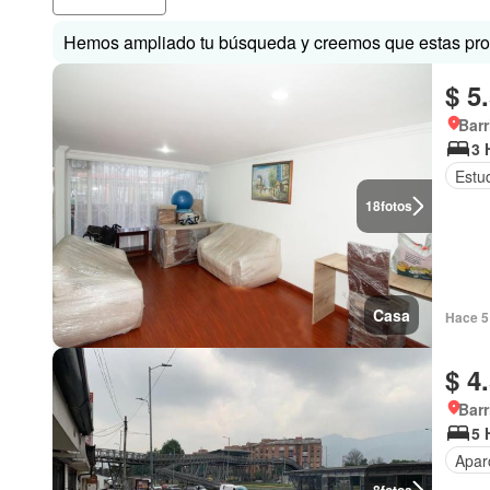
Hemos ampliado tu búsqueda y creemos que estas prop
$ 5
Barr
3 
Estu
18
fotos
Casa
Hace 5 
$ 4
Barr
5 
Apar