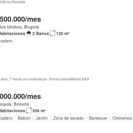
2026 en Rentola
.500.000/mes
ios Unidos, Bogotá
Habitaciones
2 Baños
120 m²
cadero
días, 7 horas en viviendo.la - Forma Inmobiliaria SAS
.000.000/mes
oquia, Briceño
Habitaciones
356 m²
cadero
Balcón
Jardín
Zona de secado
Barbecue
Chimenea