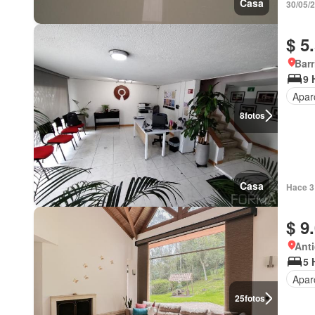
Casa
30/05/
$ 5
Barr
9 
Apar
8
fotos
Casa
Hace 3 
$ 9
Anti
5 
Apar
25
fotos