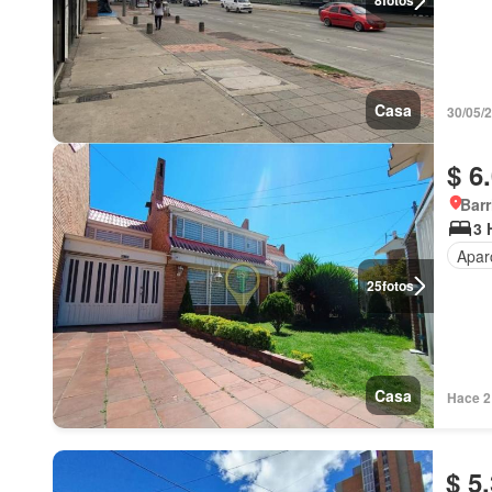
8
fotos
Casa
30/05/
$ 6
Barr
3 
Apar
25
fotos
Casa
Hace 2
$ 5