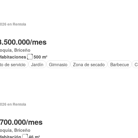
2026 en Rentola
3.500.000/mes
oquia, Briceño
Habitaciones
500 m²
o de servicio
Jardín
Gimnasio
Zona de secado
Barbecue
C
2026 en Rentola
.700.000/mes
oquia, Briceño
Habitación
46 m²