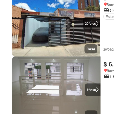
Barr
5 
Estu
20
fotos
Casa
26/06/
$ 6
Barr
1 
5
fotos