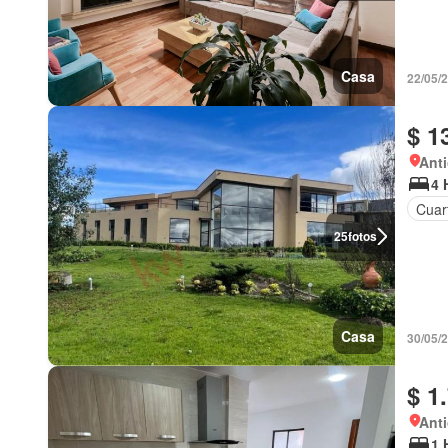
Casa
22/05/
$ 1
Anti
4 
Cuart
25
fotos
Casa
30/05/
$ 1
Anti
1 