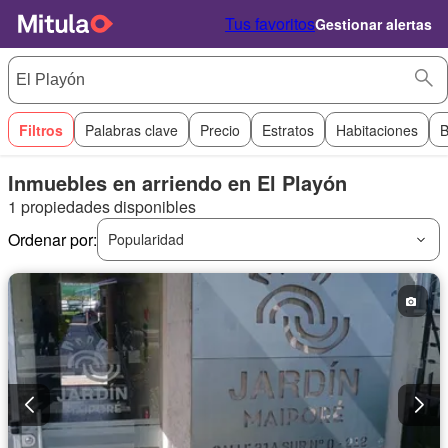
Tus favoritos
Gestionar alertas
Filtros
Palabras clave
Precio
Estratos
Habitaciones
B
Inmuebles en arriendo en El Playón
1 propiedades disponibles
Ordenar por:
Popularidad