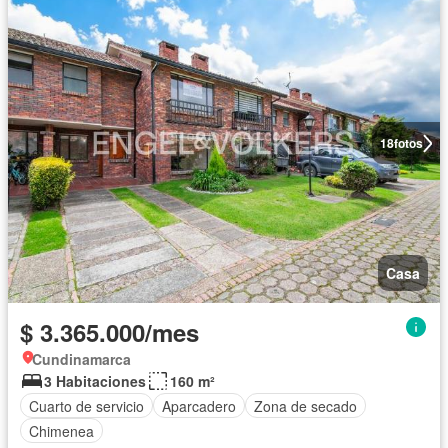
18
fotos
Casa
$ 3.365.000/mes
Cundinamarca
3 Habitaciones
160 m²
Cuarto de servicio
Aparcadero
Zona de secado
Chimenea