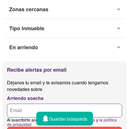
Zonas cercanas
Tipo inmueble
En arriendo
Recibe alertas por email
Déjanos tu email y te avisamos cuando tengamos
novedades sobre
Arriendo soacha
Guardar búsqueda
Al suscribirte aceptas
los términos y condiciones
y
la política
de privacidad