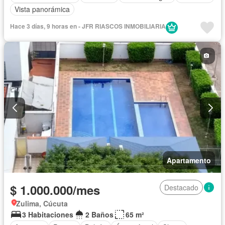
Vista panorámica
Hace 3 días, 9 horas en - JFR RIASCOS INMOBILIARIA
Apartamento
$ 1.000.000/mes
Destacado
Zulima, Cúcuta
3 Habitaciones
2 Baños
65 m²