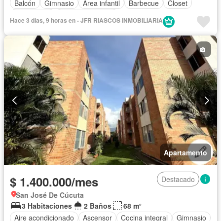
Balcón
Gimnasio
Área infantil
Barbecue
Closet
Gas natural
Vista panorámica
Hace 3 días, 9 horas en - JFR RIASCOS INMOBILIARIA
Apartamento
$ 1.400.000/mes
Destacado
San José De Cúcuta
3 Habitaciones
2 Baños
68 m²
Aire acondicionado
Ascensor
Cocina integral
Gimnasio