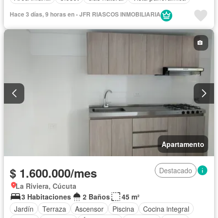
Hace 3 días, 9 horas en - JFR RIASCOS INMOBILIARIA
Apartamento
$ 1.600.000/mes
Destacado
La Riviera, Cúcuta
3 Habitaciones
2 Baños
45 m²
Jardín
Terraza
Ascensor
Piscina
Cocina integral