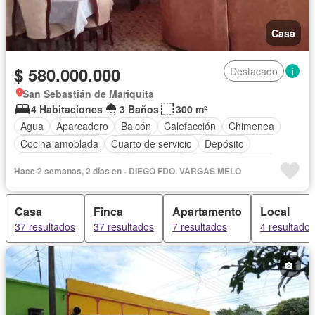
Casa
$ 580.000.000
Destacado
San Sebastián de Mariquita
4 Habitaciones
3 Baños
300 m²
Agua
Aparcadero
Balcón
Calefacción
Chimenea
Cocina amoblada
Cuarto de servicio
Depósito
Electricidad
Estudio
Gas natural
Internet
Jardín
Hace 2 semanas, 2 días en - DIEGO FDO. VARGAS MELO
Estudio
Patio
Vigilante
Tanque de agua
Terraza
Casa
Finca
Apartamento
Local
37 resultados
37 resultados
7 resultados
4 resultados