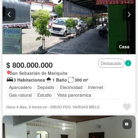
Casa
$ 800.000.000
Destacado
San Sebastián de Mariquita
3 Habitaciones
1 Baño
300 m²
Aparcadero
Depósito
Electricidad
Internet
Gas natural
Estudio
Vista panorámica
Cuarto de servicio
Terraza
Agua
Tanque de agua
Hace 4 días, 8 horas en - DIEGO FDO. VARGAS MELO
Patio