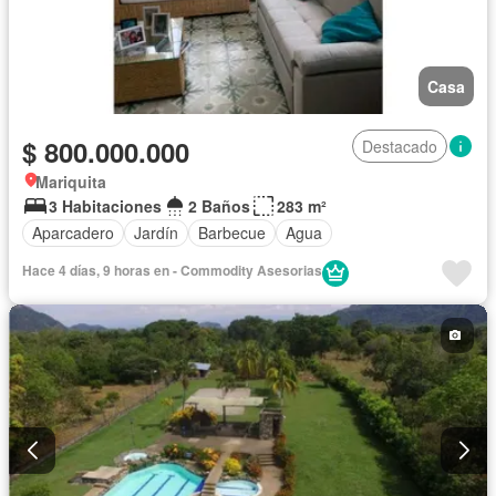
Casa
$ 800.000.000
Destacado
Mariquita
3 Habitaciones
2 Baños
283 m²
Aparcadero
Jardín
Barbecue
Agua
Hace 4 días, 9 horas en - Commodity Asesorias