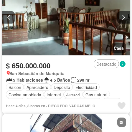
Casa
$ 650.000.000
Destacado
San Sebastián de Mariquita
5 Habitaciones
4,5 Baños
290 m²
Balcón
Aparcadero
Depósito
Electricidad
Cocina amoblada
Internet
Jacuzzi
Gas natural
Estudio
Vista panorámica
Cuarto de servicio
Terraza
Hace 4 días, 8 horas en - DIEGO FDO. VARGAS MELO
Agua
Tanque de agua
Patio
Acceso para personas con discapacidad
Jardín
Estudio