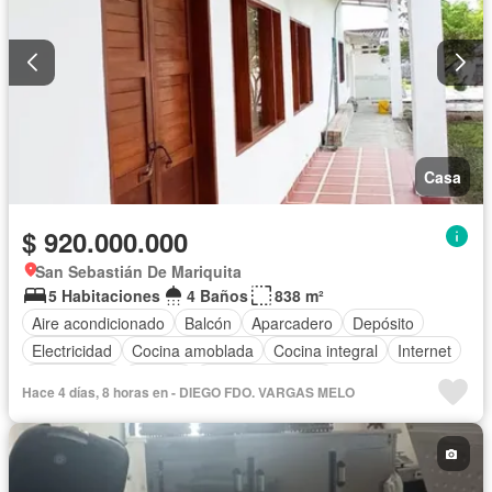
Casa
$ 920.000.000
San Sebastián De Mariquita
5 Habitaciones
4 Baños
838 m²
Aire acondicionado
Balcón
Aparcadero
Depósito
Electricidad
Cocina amoblada
Cocina integral
Internet
Gas natural
Estudio
Vista panorámica
Hace 4 días, 8 horas en - DIEGO FDO. VARGAS MELO
Cuarto de servicio
Terraza
Agua
Tanque de agua
Patio
Jardín
Estudio