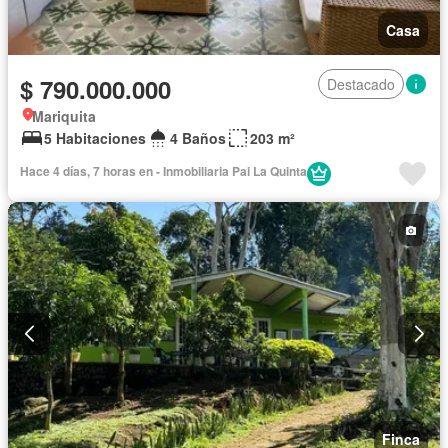
Casa
$ 790.000.000
Destacado
Mariquita
5 Habitaciones
4 Baños
203 m²
Hace 4 días, 7 horas en - Inmobiliaria Pai La Quinta
Finca