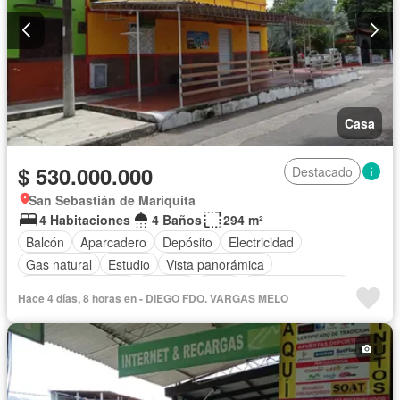
Casa
$ 530.000.000
Destacado
San Sebastián de Mariquita
4 Habitaciones
4 Baños
294 m²
Balcón
Aparcadero
Depósito
Electricidad
Gas natural
Estudio
Vista panorámica
Cuarto de servicio
Terraza
Agua
Tanque de agua
Hace 4 días, 8 horas en - DIEGO FDO. VARGAS MELO
Patio