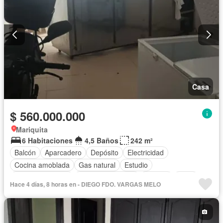
Casa
$ 560.000.000
Mariquita
6 Habitaciones
4,5 Baños
242 m²
Balcón
Aparcadero
Depósito
Electricidad
Cocina amoblada
Gas natural
Estudio
Vista panorámica
Cuarto de servicio
Terraza
Agua
Hace 4 días, 8 horas en - DIEGO FDO. VARGAS MELO
Tanque de agua
Patio
Estudio