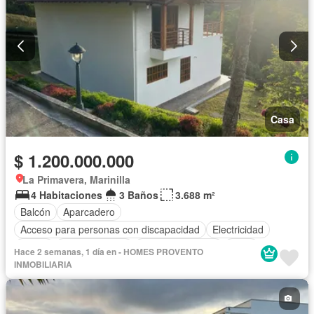
Casa
$ 1.200.000.000
La Primavera, Marinilla
4 Habitaciones
3 Baños
3.688 m²
Balcón
Aparcadero
Acceso para personas con discapacidad
Electricidad
Jardín
Cocina integral
Vista panorámica
Agua
Hace 2 semanas, 1 día en - HOMES PROVENTO
INMOBILIARIA