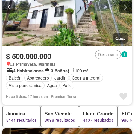
Casa
$ 500.000.000
Destacado
La Primavera, Marinilla
4 Habitaciones
3 Baños
120 m²
Balcón
Aparcadero
Jardín
Cocina integral
Vista panorámica
Agua
Patio
Hace 5 días, 17 horas en - Premium Terra
Jamaica
San Vicente
Llano Grande
El Ca
8141 resultados
8098 resultados
4407 resultados
980 re