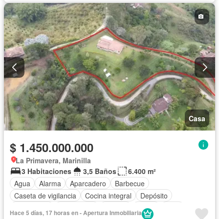
Casa
$ 1.450.000.000
La Primavera, Marinilla
3 Habitaciones
3,5 Baños
6.400 m²
Agua
Alarma
Aparcadero
Barbecue
Caseta de vigilancia
Cocina integral
Depósito
Electricidad
Gas natural
Internet
Jardín
Patio
Hace 5 días, 17 horas en - Apertura Inmobiliaria