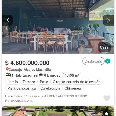
Casa
$ 4.800.000.000
Destacado
Cascajo Abajo, Marinilla
4 Habitaciones
6 Baños
1.400 m²
Jardín
Terraza
Patio
Circuito cerrado de televisión
Vista panorámica
Calefacción
Chimenea
Cocina amoblada
Barbecue
Hace 5 días, 13 horas en - ARRENDAMIENTOS MERINO
HERMANOS S.A.S.