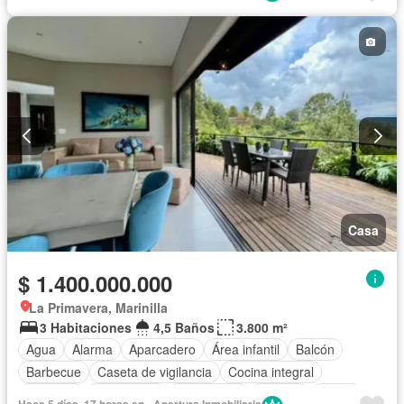
Seguridad privada
Tanque de agua
Vista panorámica
Wifi
Casa
$ 1.400.000.000
La Primavera, Marinilla
3 Habitaciones
4,5 Baños
3.800 m²
Agua
Alarma
Aparcadero
Área infantil
Balcón
Barbecue
Caseta de vigilancia
Cocina integral
Depósito
Electricidad
Gas natural
Internet
Jardín
Hace 5 días, 17 horas en - Apertura Inmobiliaria