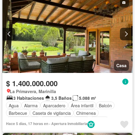
Casa
$ 1.400.000.000
La Primavera, Marinilla
3 Habitaciones
3,5 Baños
5.088 m²
Agua
Alarma
Aparcadero
Área infantil
Balcón
Barbecue
Caseta de vigilancia
Chimenea
Cocina integral
Depósito
Electricidad
Estudio
Hace 5 días, 17 horas en - Apertura Inmobiliaria
Gas natural
Internet
Jardín
Estudio
Patio