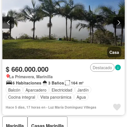
Casa
$ 660.000.000
Destacado
La Primavera, Marinilla
6 Habitaciones
3 Baños
164 m²
Balcón
Aparcadero
Electricidad
Jardín
Cocina integral
Vista panorámica
Agua
Hace 5 días, 17 horas en - Luz María Domínguez Villegas
Marinilla
Casas Marinilla