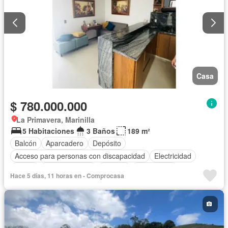
Casa
$ 780.000.000
La Primavera, Marinilla
5 Habitaciones
3 Baños
189 m²
Balcón
Aparcadero
Depósito
Acceso para personas con discapacidad
Electricidad
Jardín
Cocina integral
Internet
Gas natural
Hace 5 días, 11 horas en - Comprocasa
Vista panorámica
Agua