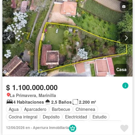
Seguridad privada
Tanque de agua
Vista panorámica
Wifi
Casa
$ 1.100.000.000
La Primavera, Marinilla
4 Habitaciones
2,5 Baños
2.200 m²
Agua
Aparcadero
Barbecue
Chimenea
Cocina integral
Depósito
Electricidad
Estudio
Gas natural
Internet
Jardín
Patio
Tanque de agua
12/06/2026 en - Apertura Inmobiliaria
Vista panorámica
Wifi