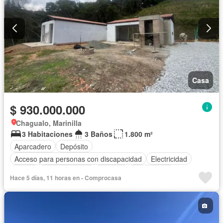
Casa
$ 930.000.000
Chagualo, Marinilla
3 Habitaciones
3 Baños
1.800 m²
Aparcadero
Depósito
Acceso para personas con discapacidad
Electricidad
Jardín
Cocina integral
Internet
Gas natural
Hace 5 días, 11 horas en - Comprocasa
Vista panorámica
Seguridad privada
Agua