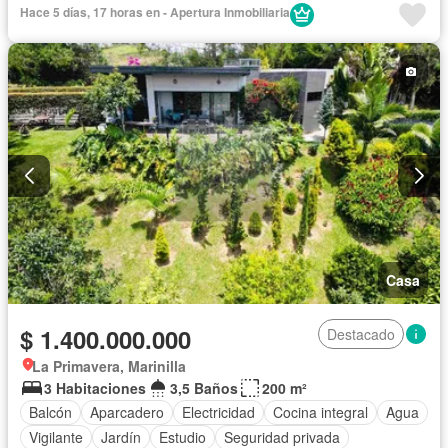
Depósito
Electricidad
Estudio
Gas natural
Internet
Hace 5 días, 17 horas en - Apertura Inmobiliaria
Jardín
Patio
Seguridad privada
Tanque de agua
Vista panorámica
Wifi
Casa
$ 1.400.000.000
Destacado
La Primavera, Marinilla
3 Habitaciones
3,5 Baños
200 m²
Balcón
Aparcadero
Electricidad
Cocina integral
Agua
Vigilante
Jardín
Estudio
Seguridad privada