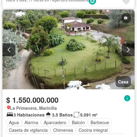
Patio
Vigilante
Seguridad privada
Tanque de agua
Terraza
Vista panorámica
Wifi
Casa
$ 1.550.000.000
La Primavera, Marinilla
3 Habitaciones
3,5 Baños
5.091 m²
Agua
Alarma
Aparcadero
Balcón
Barbecue
Caseta de vigilancia
Chimenea
Cocina integral