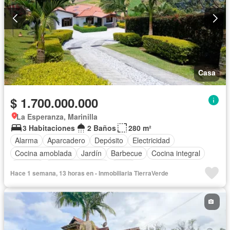
Casa
$ 1.700.000.000
La Esperanza, Marinilla
3 Habitaciones
2 Baños
280 m²
Alarma
Aparcadero
Depósito
Electricidad
Cocina amoblada
Jardín
Barbecue
Cocina integral
Internet
Vista panorámica
Agua
Hace 1 semana, 13 horas en - Inmobiliaria TierraVerde